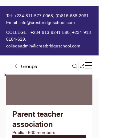
Tel:
+234-811-577-0068
,
(0)816-638-2061
Email:
info@crestbridgeschool.com
​
COLLEGE -
+234-913-9241-580
,
+234-913-
8184-629
,
collegeadmin@crestbridgeschool.com
Groups
MENU
Parent teacher
association
Public
·
680 members