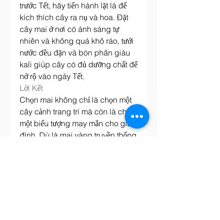
trước Tết, hãy tiến hành lặt lá để 
kích thích cây ra nụ và hoa. Đặt 
cây mai ở nơi có ánh sáng tự 
nhiên và không quá khô ráo, tưới 
nước đều đặn và bón phân giàu 
kali giúp cây có đủ dưỡng chất để 
nở rộ vào ngày Tết.
Lời Kết
Chọn mai không chỉ là chọn một 
cây cảnh trang trí mà còn là chọn 
một biểu tượng may mắn cho gia 
đình. Dù là mai vàng truyền thống 
hay mai bonsai nghệ thuật, mỗi 
loại mai đều mang một ý nghĩa 
riêng, chúc bạn có thể tìm thấy 
cây mai ưng ý để cùng gia đình 
đón một mùa Tết thật rộn ràng và 
đầy ý nghĩa! Các bạn có thể tham 
khảo thêm về 
Những kinh nghiệm 