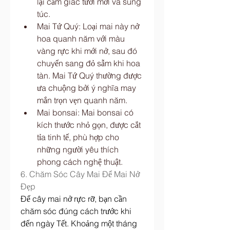
lại cảm giác tươi mới và sung 
túc.
Mai Tứ Quý: Loại mai này nở 
hoa quanh năm với màu 
vàng rực khi mới nở, sau đó 
chuyển sang đỏ sẫm khi hoa 
tàn. Mai Tứ Quý thường được 
ưa chuộng bởi ý nghĩa may 
mắn trọn vẹn quanh năm.
Mai bonsai: Mai bonsai có 
kích thước nhỏ gọn, được cắt 
tỉa tinh tế, phù hợp cho 
những người yêu thích 
phong cách nghệ thuật.
6. Chăm Sóc Cây Mai Để Mai Nở 
Đẹp
Để cây mai nở rực rỡ, bạn cần 
chăm sóc đúng cách trước khi 
đến ngày Tết. Khoảng một tháng 