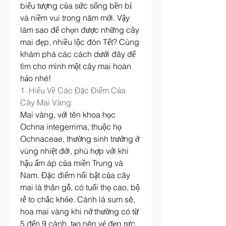
biểu tượng của sức sống bền bỉ 
và niềm vui trong năm mới. Vậy 
làm sao để chọn được những cây 
mai đẹp, nhiều lộc đón Tết? Cùng 
khám phá các cách dưới đây để 
tìm cho mình một cây mai hoàn 
hảo nhé!
1. Hiểu Về Các Đặc Điểm Của 
Cây Mai Vàng
Mai vàng, với tên khoa học 
Ochna integerrima, thuộc họ 
Ochnaceae, thường sinh trưởng ở 
vùng nhiệt đới, phù hợp với khí 
hậu ấm áp của miền Trung và 
Nam. Đặc điểm nổi bật của cây 
mai là thân gỗ, có tuổi thọ cao, bộ 
rễ to chắc khỏe. Cành lá sum sê, 
hoa mai vàng khi nở thường có từ 
5 đến 9 cánh, tạo nên vẻ đẹp rực 