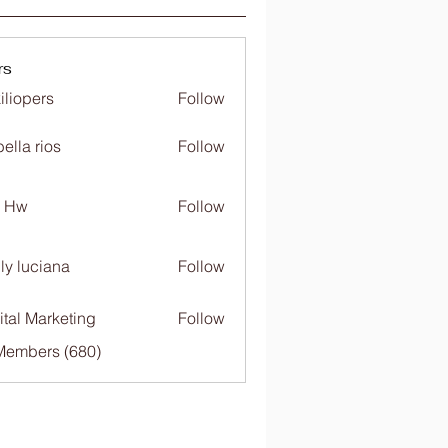
rs
iliopers
Follow
bella rios
Follow
c Hw
Follow
ly luciana
Follow
ital Marketing
Follow
 Members (680)