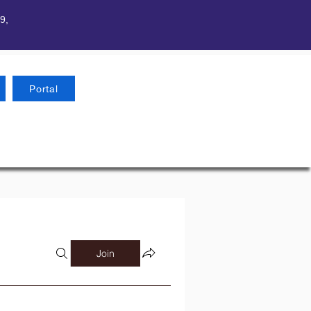
9,
Portal
Join