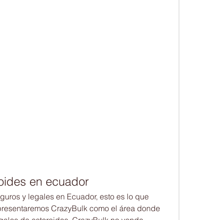
oides en ecuador
uros y legales en Ecuador, esto es lo que 
 presentaremos CrazyBulk como el área donde 
egales de esteroides. CrazyBulk no vende 