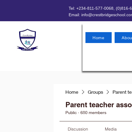
Tel: +234-811-577-0068, (0)816-
Email:
info@crestbridgeschool.c
Home
Abou
Home
Groups
Parent t
Parent teacher asso
Public
·
680 members
Discussion
Media