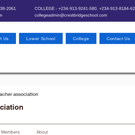
638-2061
COLLEGE - +234-913-9241-580,
+234-913-8184-62
om
​
collegeadmin@crestbridgeschool.com
t Us
Lower School
College
Contact Us
eacher association
ciation
Members
About