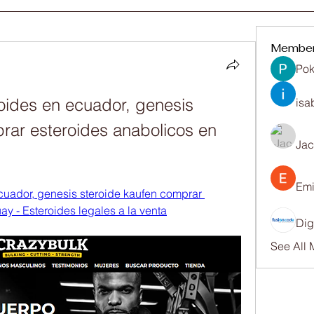
Membe
Pok
ides en ecuador, genesis 
isa
rar esteroides anabolicos en 
Ja
Emi
uador, genesis steroide kaufen comprar 
y - Esteroides legales a la venta
Dig
See All