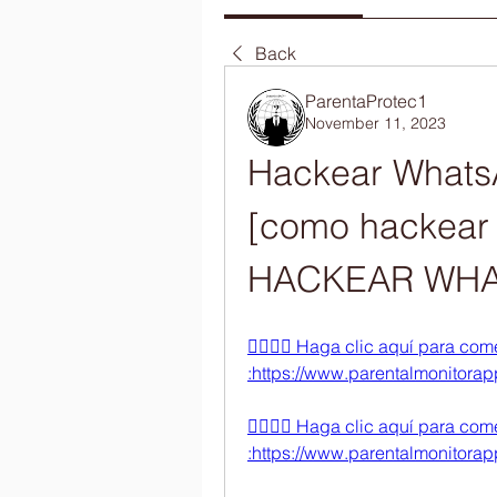
Back
ParentaProtec1
November 11, 2023
Hackear WhatsA
[como hackear 
HACKEAR WHAT
👉🏻👉🏻 Haga clic aquí para c
:https://www.parentalmonitorapp.
👉🏻👉🏻 Haga clic aquí para c
:https://www.parentalmonitorapp.