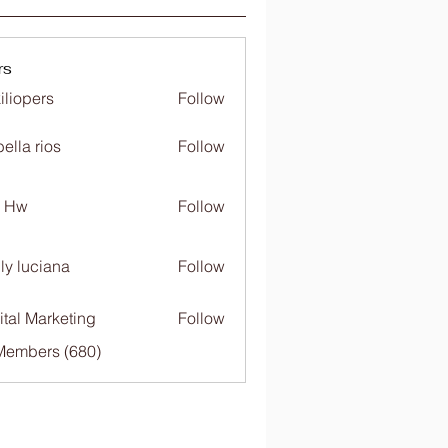
rs
iliopers
Follow
bella rios
Follow
c Hw
Follow
ly luciana
Follow
ital Marketing
Follow
 Members (680)