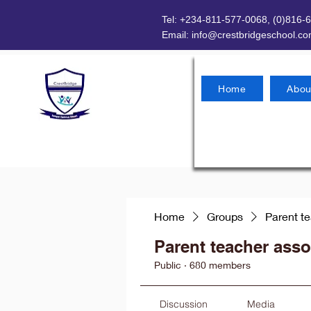
Tel: +234-811-577-0068, (0)816-
Email:
info@crestbridgeschool.c
Home
Abou
Home
Groups
Parent t
Parent teacher asso
Public
·
680 members
Discussion
Media