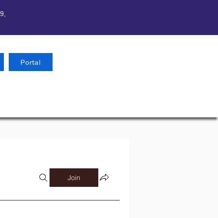
9,
Portal
Join