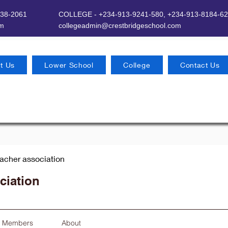
638-2061
COLLEGE - +234-913-9241-580,
+234-913-8184-62
om
​
collegeadmin@crestbridgeschool.com
t Us
Lower School
College
Contact Us
eacher association
ciation
Members
About