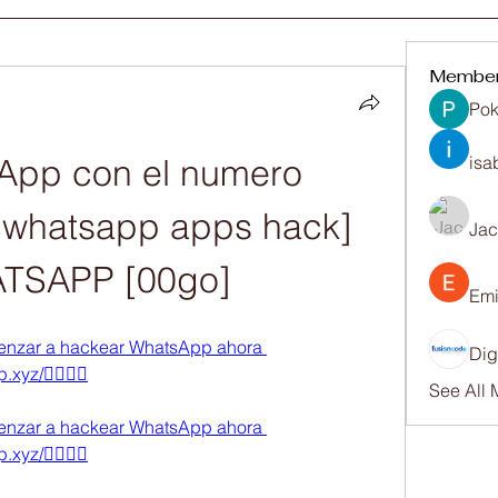
Membe
Pok
pp con el numero 
isa
whatsapp apps hack] 
Ja
SAPP [00go] 
Emi
omenzar a hackear WhatsApp ahora 
Dig
xyz/👈🏻👈🏻
See All
omenzar a hackear WhatsApp ahora 
xyz/👈🏻👈🏻