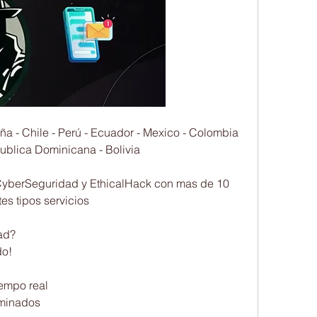
- Chile - Perú - Ecuador - Mexico - Colombia 
publica Dominicana - Bolivia
 CyberSeguridad y EthicalHack con mas de 10 
pos servicios                         
                    
                     
al                         
                          