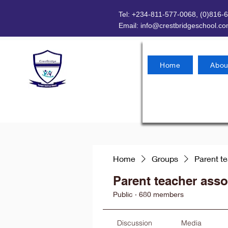
Tel: +234-811-577-0068, (0)816-
Email:
info@crestbridgeschool.c
Home
Abou
Home
Groups
Parent t
Parent teacher asso
Public
·
680 members
Discussion
Media