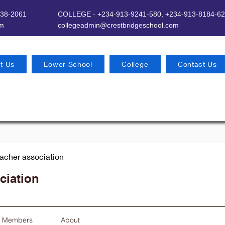
638-2061
COLLEGE - +234-913-9241-580,
+234-913-8184-62
om
​
collegeadmin@crestbridgeschool.com
t Us
Lower School
College
Contact Us
eacher association
ciation
Members
About