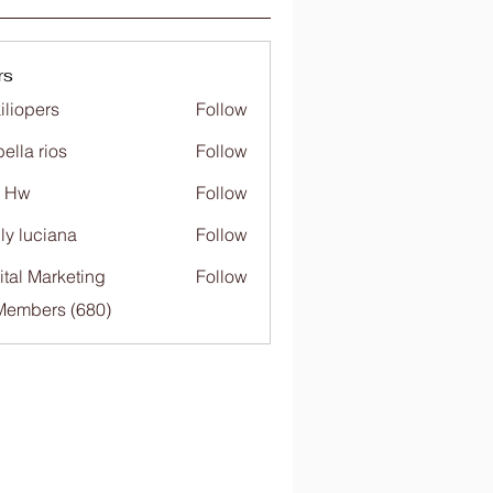
rs
iliopers
Follow
bella rios
Follow
c Hw
Follow
ly luciana
Follow
ital Marketing
Follow
 Members (680)