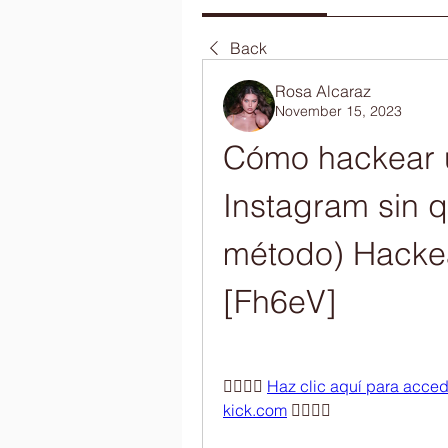
Back
Rosa Alcaraz
November 15, 2023
Cómo hackear u
Instagram sin q
método) Hackea
[Fh6eV]
👉🏻👉🏻 
Haz clic aquí para accede
kick.com
 👈🏻👈🏻