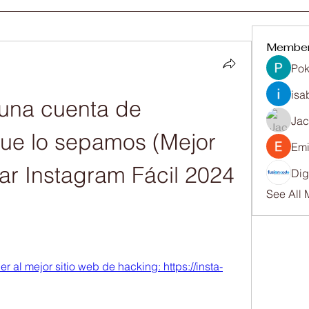
Membe
Pok
isa
na cuenta de 
Ja
ue lo sepamos (Mejor 
Emi
r Instagram Fácil 2024 
Dig
See All
r al mejor sitio web de hacking: https://insta-