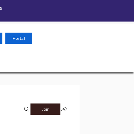
9,
Portal
Join