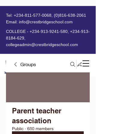
Tel:
+234-811-577-0068
,
(0)816-638-2061
Email:
info@crestbridgeschool.com
​
COLLEGE -
+234-913-9241-580
,
+234-913-
8184-629
,
collegeadmin@crestbridgeschool.com
Groups
MENU
Parent teacher
association
Public
·
680 members