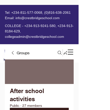
Tel:
+234-811-577-0068
,
(0)816-638-2061
Email:
info@crestbridgeschool.com
​
COLLEGE -
+234-913-9241-580
,
+234-913-
8184-629
,
collegeadmin@crestbridgeschool.com
Groups
MENU
After school
activities
Public
·
27 members