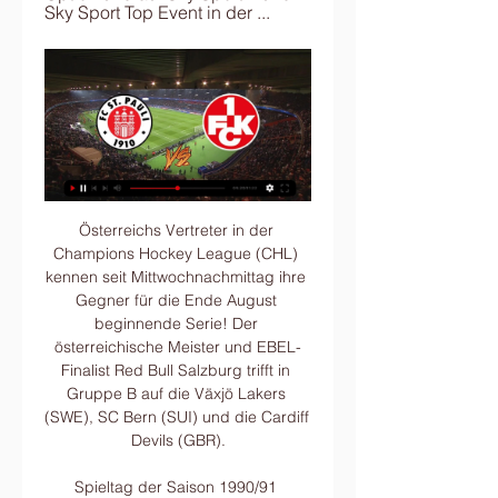
Sky Sport Top Event in der ...
Österreichs Vertreter in der Champions Hockey League (CHL) kennen seit Mittwochnachmittag ihre Gegner für die Ende August beginnende Serie! Der österreichische Meister und EBEL-Finalist Red Bull Salzburg trifft in Gruppe B auf die Växjö Lakers (SWE), SC Bern (SUI) und die Cardiff Devils (GBR).

Spieltag der Saison 1990/91 absolvierte er beim 5:2-Sieg gegen den FC St. Pauli sein erstes und gleichzeitig letztes Bundesligaspiel. In der Folgesaison kam er …

roosters liveticker iserlohn - consider, that Von dort geben sie auch die meisten Schüsse ab. Fischtown hat die letzten beiden Spiele gewonnen, die beiden letzten Auswärtsspiele, gegen Nürnberg und Berlin, gingen dagegen deutlich verloren.

Huberta Gabalier, Autorin. Vor mehr als 8 Jahren hat sich mein Mann das Leben genommen, zwei Jahre danach auch meine Tochter. Aus dieser Erfahrung wissen meine drei Söhne und ich, wie es sich anfühlt, plötzlich verlassen zu werden.

FC Zurich erfüllt St.Gallen am 14.08.2019 um 19:05. Fussballstream.com ist die ideale Plattform für diejenigen, die live Fußball schauen, Ergebnisse sehen, Vorschauen sehen und vieles mehr. Es ist die einzige Seite, die du brauchst, wenn du das ganze Fußballpaket bekommen willst.

rb-marketing.at Marketing Shop Rb Restposten Download Echte Lieferfhigkeit Dabei Dokument Richtige Aktionen Artikelsortiment Mitarbeiter Treue Siesich 331 DIS AG â€“ Ihr Partner für Mw Viele interessante Informationen zur Jobsuche und zum Thema Zeitarbeit Personaldienstleistungen Arbeitnehmerüberlassung und Personalvermittlung und Projektmanagement.

Nach dem spielfreien Sonntag kehrt der HCB Südtirol Alperia am Freitagabend in Linz (19.15 Uhr) auf das Eis zurück. Am Sonntag steht das Tiroler Derby gegen Innsbruck auf dem Programm. Dabei gilt es für die Foxes eine Reihe an Problemen zu lösen.

Breitenbach Angerberg Brixen Alpbach Ried/K. Rum Stans Sistrans Kirchbichl 2 Radfeld Vomp Westendorf Aschau Erl 15 15 15 15 15 15 15 15 15 15 15 15 15 15.

Bundesliga: Am Sonnabend empfängt Jahn Regensburg den Hamburger SV. Alle Infos zu TV-Termin & Stream. Berliner Morgenpost vor 59 Minuten - Top: HSV startet Vorbereitung auf Regensburg-Spiel: Hecking dabei Mit Coach Dieter Hecking hat Fußball-Zweitligist Hamburger SV am Mittwoch seine Vorbereitung auf das Punktspiel bei Jahn Regensburg.

dpa Düsseldorf. Die Handballer der Rhein-Neckar Löwen treffen als Cup-Verteidiger in der ersten Runde des DHB-Pokals auf den Süd-Drittligisten TuS Fürstenfeldbruck. Das ergab die Auslosung am Dienstag in Düsseldorf. Meister SG Flensburg-Handewitt muss sich zunächst mit dem Zweitligisten HSG

Mingo Makes It Potte Group vor 41 Minuten — St. Pauli gegen FCK im stream St. Pauli gegen FCK heute live: Übertragung des Spiels 20 Januar 2024 vor 24 Stunden — Bundesliga trifft der 1 ...

Live - unser Heimspiel gegen Kaiserslautern vor 3 Stunden — Zum Auftakt des Fußball-Jahres 2024 empfangen unsere Boys in Brown am heutigen Sonnabend (20.1.) um 13 Uhr den 1. FC Kaiserslautern.

FC St. Pauli gegen 1. FC Kaiserslautern: FCK-Spiel live im vor 1 Tag — Zum Auftakt der 2. Bundesliga trifft der 1. FC Kaiserslautern auswärts auf den FC St. Pauli. So kannst Du die Zweitliga-Begegnung live im TV ...

Feiertagskalender.ch. recherchiert und publiziert Feiertage und Schulferien seit 2003. Alle gesammelten Daten sind öffentlich kostenlos abrufbar.

elbflorenz Hier findest Du die aktuellen Kreuzwort- und Schwedenrätsel Fragestellungen für das Wort ELBFLORENZ mit 10 Buchstaben. Beachte Umlaute wie ü, ä, ö und das ß werden in den Schwedenrätsel & Kreuzworträtsel Lösungen als ue, ae, oe und ss ausgeschrieben.

Liveticker | 1. FC Kaiserslautern - FC St. Pauli 1:2 | 1. Spieltag Aufgrund von Zimmers Abwesenheit trägt Luthe beim FCK heute die Kapitänsbinde, bei St. Pauli sind es derweil nur zwei Wechsel im Vergleich zum 1:1 gegen ...

Es ist vollbracht: Der THW Kiel ist als erste Mannschaft ohne Verlustpunkt durch eine Saison in der Handball-Bundesliga gekommen. Zum Abschluss gelang …

DEL: Iserlohn Roosters gg. Straubing Tigers, Iserlohn, Freitag, 05. Januar 2018. DEL: Iserlohn Roosters gg. Straubing Tigers. Share Share Share. Quelle: Facebook Eventeri.com ist kein Host von diesem Event! Kontakt Organisatoren hier. Veranstaltungsbericht. Entfernen oder Ereignis zu aktualisieren. Ihr Mörderlein, kommet! Masquerade & Crime [Dortmund] Samstag 14. Dezember 2019. L’Osteria.

Eishockey - Schweiz: EHC Biel Live Ergebnisse, Endergebnisse, Spielpläne, Spielzusammenfassungen mit Torschützen, Aufstellungen, Wettvergleiche und direkte Duelle. Wir nutzen Cookies und andere Technologien um dein Surferlebnis auf unserer Webseite zu verbessern.

Bundesliga live stream werder. Vor allem aber führte die Elf von der Säbener Straße das Leder sicher in den. vor 1 Stunde Werder Bremen - Eintracht Frankfurt ⚽ Das Bundesliga-Topspiel heute live im TV und Livestream sehen!. Werder Bremen live streaming Bundesliga costenlos. Werder Bremen online tv …

Die Red Bull Hockey Juniors nehmen in der Saison 2019/20 an der Alps Hockey League teil, die in ihre vierte Saison geht. Alle Heimspiele der Mannschaft werden in der Eisarena Salzburg ausgetragen. Alle Spieltermine der Red Bull Hockey Juniors ganz einfach und kostenlos als Kalenderintegration für das Smartphone oder den PC.

Der FC Luzern hat das erste Testspiel der Vorbereitung gegen den FC Winterthur 1:2 verloren. Der FCL nutzte seine Chancen trotz dem Anschlusstreffer von Blessing Eleke nicht konsequent. Wenige Minuten vor der Pause ging der FC Winterthur im Stadion Kleinfeld in Kriens durch Luca Radice mit 1:0 in Führung.

Drei Tage nach dem schwachen Auftritt gegen LASK Linz hält sich der FC Basel in der Meisterschaft schadlos. Die Basler fügen Aufsteiger Servette mit einem 3:1 die erste Niederlage zu.

Spiel China-U18 vs. Kyrgyzstan U18 am 28.06.15 in Fußball U18 Freundschaftsspiele mit dem Ergebnis 2 : 0 in der Serienstatistik berücksichtigt. Für die Fußball Mannschaft Kyrgyzstan U18 sind derzeit keine direkten Serien vorhanden.

– Augsburger Panther vs. Kölner Haie – Die vielleicht letzten Karten der Stadt presse-augsburg.de Köln , Augsburg Augsburger Panther: 900 Fans der Kölner Haie kommen mit Sonderzug nach Augsburg Augsburger Allgemeine

Finde unsere besten und aktuellen Wettquoten für Stade Nyonnais - YF Juventus Fußball Partien im Vergleich mit SmartBets. Jetzt kostenlos anmelden und nach deinen Wünschen anpassen!

Am Donnerstag Abend verlor Eintracht Frankfurt in Straßburg mit 0:1 und muss um den Einzug in die Europa League bangen. Ein Aus in den Playoffs wäre bitter. Denn nicht zuletzt wegen der starken.

FC St. Pauli - 1. FC Kaiserslautern im Live-Stream und TV vor 5 Stunden — FC St. Pauli - 1. FC Kaiserslautern im Live-Stream und TV: Schwere Aufgabe heute, 20.01.2024 für FCK gegen St. Pauli. FC St. Pauli und 1. FC ...

Mingo Makes It Potte Group vor 54 Minuten — [FERNSEHER<<<] St. Pauli gegen Kaiserslautern im streaming St. Pauli gegen Kaiserslautern im Live-Stream FC St. Pauli g 20 Januar 2024 vor 4 ...

1. FC Kaiserslautern gegen FC St. Pauli: 2. Bundesliga FC Kaiserslautern gegen FC St. Pauli: 2. Bundesliga heute live im TV und Stream. Stand: 30.07.2023, 05:27 Uhr. Von: Sascha Mehr. Kommentare Drucken

Live Ticker Odense - Holstein Kiel Freundschaftsspiele Vereine - Statistiken, videos in echtzeit und Odense - Holstein Kiel live ergebnis 3 Juli 2019.

St. Pauli gegen Kaiserslautern im live tv stream [[FUßBALL!! vor 1 Stunde — Maryland Soccer Legends Non-Members Group · St. Pauli gegen Kaiserslautern im live tv stream [[FUßBALL!!]] St. Pauli gegen FCK im streaming 20 ...

Das sind die Styling- und Beautytricks der Queen. Queen Elizabeth II. erfüllt seit mehr als 60 Jahren ihre royale Pflichten. Auch was ihre Outfits, Frisuren und Styling-Kniffe angeht, hält sie sich an Traditionen und trotzt modischen Experimenten.

Unsere Online-Boutique ist derzeit in den unten aufgeführten Ländern/Regionen verfügbar. Bitte beachten Sie, dass Ortswechsel während des Einkaufs alle Artikel aus Ihrem Warenkorb entfernen werden. Deutschland Belgien Bulgarien Dänemark

Informationen und Preise für Ihr China Visum. Die Botschaft und die Konsulate der Volksrepublik China in Deutschland haben für die Visumbeantragung die Vertragsagentur CITS V als Service-Center zur Abgabe für alle China-Visumanträge eingesetzt und bevollmächtigt.

Neben FC Lugano Ergebnissen kannst du 5000+ Bewerben aus 25+ Sportarten auf der ganzen Welt auf FlashScore.at folgen. FC Lugano Ergebnisse Service ist in Echtzeit und wird live upgedatet. Nächsten Spiele: 24.10. Malmö FF - FC Lugano, 27.10. FC Lugano - FC St. Gallen, 03.11. FC Luzern - FC Lugano

TV Radio Zeitung Bücher zum Leben in Spanien Fernsehen in Spanien. In Spanien wurde das analoge TV-Signal 2010 abgeschaltet. TDT Television Digital Terrestre, Digital terrestrisches Fernsehen ist angesagt, allerdings nur, wenn man einen TDT-fähigen Fernseher oder Receiver hat.

Borussia Dortmund – FC Barcelona Wett Tipp (17.09.2019) Was für ein Kracher zum Auftakt? Borussia Dortmund beginnt die neue Saison in der Königsklasse am Dienstagabend am ersten Spieltag der Staffel F mit einem Top-Match.

Wien – Rapid bekommt es im Viertelfinale des ÖFB-Cups mit Bundesliga-Aufsteiger Hartberg zu tun. Das hat die Auslosung durch Extremradfahrer Michael Strasser im "Sport am Sonntag" des ORF ergeben. Vorjahresfinalist Red Bull Salzburg trifft mit …

DEL - Erleben Sie das Eishockey-Spiel zwischen Düsseldorfer EG und Augsburger Panther im LIVE-Scoring bei Eurosport.de. Das Spiel beginnt am 7 Januar 2018 um 16:30 Uhr. Mit unserer Live-Berichterstattung sind Sie hautnah dabei! Wer gewinnt das Duell zwischen Düsseldorfer EG und Augsburger Panther?

FC St. Pauli – 1. FC Kaiserslautern Bundesliga live und in HD, größtenteils exklusiv. Parallel laufende Partien Holt der FCK auch bei St. Pauli Zählbares? Die Hanseaten wollen nach der 0:1 ...

REINRAUMTECHNIK. Als Pionier auf dem Gebiet der Reinraumtechnik verbindet etna Erfahrung mit Zukunftssinn. Von Hyg