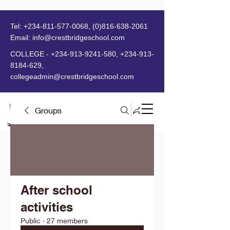
Tel:
+234-811-577-0068
,
(0)816-638-2061
Email:
info@crestbridgeschool.com
​
COLLEGE -
+234-913-9241-580
,
+234-913-
8184-629
,
collegeadmin@crestbridgeschool.com
Groups
MENU
After school
activities
Public
·
27 members