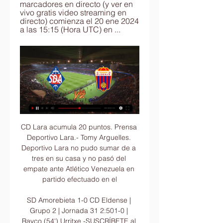
marcadores en directo (y ver en 
vivo gratis video streaming en 
directo) comienza el 20 ene 2024 
a las 15:15 (Hora UTC) en ...
CD Lara acumula 20 puntos. Prensa Deportivo Lara.- Tomy Arguelles. Deportivo Lara no pudo sumar de a tres en su casa y no pasó del empate ante Atlético Venezuela en partido efectuado en el

SD Amorebieta 1-0 CD Eldense | Grupo 2 | Jornada 31 2:501-0 | Rayco (54') Urritxe -SUSCRÍBETE al canal de la RFEF ⚽ http://bit.ly/RealFederacionEspañolaFutbol VISITA nuestra página web oficial ...YouTube · Real Federación Española Fútbol · 8 abr 2023

Barcelona vs Real Madrid en vivo, transmision del derby español en directo REAL MADRID BARCELONA EN VIVO Derby español - Liga BBVA 2010-2011 16 de Abril 2011. El Real Madrid recibe al Barcelona en el partido que corresponde a la fecha 32 de la liga española.

Quillacollo tiene antecedentes claros que lo hacen aparecer como “cuna del baloncesto”. Una muestra de ello es que, el fin de semana, los clubes Henry y Rubair salieron airosos en sus respectivas series y clasificaron como primeros a la liguilla de ascenso, una suerte de cuadrangular que acercará a los dos mejores a la “pelea final.

Corrientes Misiones La Pampa Chaco Córdoba Tierra del Fuego Tucumán La Rioja Formosa Santiago del Estero Santa Fe Salta Santa Cruz Mendoza Neuquen Chubut Río Negro San Luis San Juan Jujuy Catamarca Período 1960-1970 Período 1971-1987 Período 1988-1997 Período 1998-2006 Áreas libres Áreas con transmisión de rabia canina INTERVENCIÓN

SD Amorebieta: partido en streaming y en TV | Horarios Esta guía muestra dónde ver SD Amorebieta en directo, incluyendo streamings en vivo CD Eldense SD Amorebieta vs. CD Eldense · Movistar Plus Ver pronto.

Después de la destitución de Miguel Ángel Russo, Víctor Bernay dirigirá este lunes la movilización de Cerro Porteño en la Ollita. El argentino, actual coordinador de las Formativas, condujo a varios jugadores de primera cuando el Ciclón viajó a Brasil para disputar partidos amistosos.

El presidente ruso, Vladímir Putin, y la entonces presidenta argentina, Cristina Fernández de Kirchner, dieron inicio a la emisión de RT en Argentina en octubre del 2014. La cadena Radio y Televisión Argentina Sociedad del Estado (RTA SE), que administra los medios de comunicación estatales del país, ha tomado la decisión de suspender la.

SD Amorebieta vs Eldense: estadísticas previas y datos en hace 6 horas — Sigue el partido de hoy en directo entre SD Amorebieta vs Eldense de LaLiga Hypermotion 2023/2024. Con marcador, goles, jugadas y resultado.

Seguir leyendo "Colombia vs Paraguay por Canal Caracol" Hoy a las 3:30 de la tarde, los colombianos vibrarán con la pasión del fútbol con la novena fecha de las eliminatorias suramericanas para el mundial. Con la transmisión en directo y sin interrupciones el Canal Caracol emitirá el partido Colombia Vs Paraguay.

CD Eldense - SD Amorebieta (Resumen) Online en Directo Ver CD Eldense - SD Amorebieta (Resumen) online en directo y en diferido con DAZN ES. Disponible en alta definición, en cualquier dispositivo y sin ...

Cd. de Mexico (Benito Juárez) Cd. de Mexico (Coyoacán) Cd. de Mexico (Cuajimalpa) Cd. de Mexico (Cuauhtémoc) Cd. de Mexico (Gustavo A. Madero) Cd. de Mexico (Iztacalco) Cd. de Mexico (Iztapalapa) Cd. de Mexico (Magdalena Contreras) Cd. de Mexico (Miguel Hidalgo) Cd. de Mexico (Milpa Alta) Cd. de Mexico (Tláhuac) Cd. de Mexico (Tlalpan)

SD Amorebieta – Eldense: horario y dónde ver el partido hace 8 horas — Consulta la fecha, hora y dónde ver en directo por televisión el SD Amorebieta – Eldense, partido de fútbol de la Jornada 23 de LaLiga ...

Caimanes-Olímpica debutará hoy 4:00 p.m. (Hora colombiana) contra Caballos de Coclé en el parque universitario "Beto Ávila" Con transmisión del Canal Versus de Claro TV. A segunda hora se enfrentarán Tigres vs. Brujos en el mismo escenario.

54 Departamentos en renta en La Paz desde $ 5,000 MXN / mes. Encuentra las mejores ofertas para renta departamentos reyes paz. De capufe, uaem, instituto de salubridad, cfe paloma de la paz. Renta departamento. Zona norte, col. Calzada de los reyes, en cuernavaca morelos, departamento. Exclusivo de

Su cómodo espacio es gracias a sus medidas 4.500 mm largo *1855 mm ancho *1690 mm alto, complementado con una importante distancia entre ejes de 2650 mm y un despeje desde el piso de 190 mm. En cuanto al peso, la CS55 tiene una capacidad de carga útil de 375 Kg.

Ukraine U17 Austria U17 resultado partido en directo (y ver en vivo online video streaming en directo) comienza el 20.10.2014. a las 16:00 (Hora UTC). U17 European Women's Championship Qualif. - …

Gimnasia y Esgrima La Plata y Rosario Central, dos equipos que llevan muchos años sin consagrarse campeones, buscarán cortar la sequía este jueves cuando se vean las caras en la final de la Copa Argentina, que también clasifica al campeón para la Copa Libertadores de 2019.

Viene la celebración del 79 aniversario de la Universidad de Costa Rica (UCR), institución benemérita de la educación costarricense y desde el ámbito deportivo se inicia con la VII Edición de la Carrera Atlética 2019, a realizarse el domingo 25 de agosto, un día antes del aniversario institucional, con salida y meta en las Instalaciones.

Amorebieta - Eldense, por internet y televisión 7 abr 2023 — Amorebieta contra el conjunto del Club Deportivo Eldense. Se puede ver en directo por internet en streaming y por televisión gracias a la ...

Del 7 al 18 de junio reserva tu Outlet a Europa, una nueva promoción que te trae la Agencia de Viajes Comfenalco. Outlet Santa Marta Aéreo Disfruta durante cinco días y cuatro noches de las hermosas y tranquilas playas en la bahía más linda de América y contágiate de la energía y la magia de la Sierra Nevada de Santa Marta.

Bien por la Liga Mexicana de Beisbol que le dio otro vestido a su página de internet, dicen y dicen bien que renovarse o morir y el circuito lo ha hecho y muy acertado, nos daba gusto comprobar que no hay mejor promoción que un equipo gane, en el segundo de la serie de los Olmecas de Tabasco donde por cierto lucio como en sus mejores tiempos.

El club Santiago Morning fue fundado el 16 de octubre de 1903 en Recoleta, Santiago. El equipo se originó gracias a la fusión de de las instituciones Deportes Santiago y Morning Star Sport Club.. El fútbol joven de Santiago Morning compite en los torneos juveniles organizados por la Asociación Nacional de Fútbol (ANFP) desde las categorías Sub 8 hasta la Sub 19.

Foto: Prensa San Carlos. En la recta final del primer tiempo, Saborío selló su doblete y poner así, cifras de 4-0 en el Estadio Carlos Ugalde, que era un fiesta total en sus gradas. Para la segunda mitad, Alberth Villalobos se hizo presente en el juego con un gol en 65 minutos y ampliar la cuenta con un enorme 5-0 pintado de rojiblanco.

Boris Johnson no descarta aplicar el "gobierno directo" en Irlanda del Norte ante el 'brexit' En Irlanda del Norte, los nacionalistas plantean convocar un referéndum de reunificación de la isla si se llega a un Brexit sin acuerdo. Johnson, por su parte, les amenaza con suspender la autonomía.

Mira la infografía del Real Sociedad vs Eibar - Sporticos.com - Estadísticas de fútbol en forma de infografías. Más de 60 ligas disponibles alrededor del mundo.

Eldens | Useful Irish Resources Group | MoChuidGaeilge hace 4 horas — Amorebieta Eldense en directo Directo SD Amorebieta - Eldense: LaLiga Hypermotion 20 enero 2024 hace 7 días — Sigue el resultado del ...

Estadísticas y resultados de Amorebieta vs Eldense Gran Madrid Casino Online · William Hill · GoldenPark · Leovegas · Olybet · Paf · Apps Amorebieta Eldense en directo. Sigue el próximo partido entre tus dos ...

El próximo juego del FC Barcelona es el día 26 de Octubre de 2019 contra Real Madrid. En Castries, Santa Lucía la hora de transmisión es 07:00.

Promociones. Promoción: Si te inscribís antes del 28-02-19 te bonificamos el 10 % en la inscripción y todas las cuotas! Es decir que el costo queda asi:

"Desde hace una temporada -decía Josefina Plá en otros meticuloso análisis, en 1993- estas (mujeres) han iniciado su aparición individual en libro; y entonces esa capacidad de asombro y aprecio público ha subido en forma perfectamente explicable, ya que la calidad de esas colecciones narrativas no es, hasta ahora, nada vulgar.

El Mann Filter visita mañana la pista del Gipuzkoa UPV, un rival directo en la lucha por alejarse de la zona peligrosa de la clasificación, con el objetivo de lograr la victoria. El equipo zaragozano sabe que este partido es importante para el devenir de la clasificación y que un triunfo le

Para ver partido entre Chile vs Ghana en vivo pueden acceder a los diferentes canales de transmisión de su país y vivir la emoción de cada partido . Ademas podra seguir todos los encuentros Amistoso Internacional, en vivo y en directo en internet.

【AO VIVO】 ᴴᴰ | Sol de América vs Mineros de Guayana Fútbol en vivo en vivo y online - Copa Sul-Americana 2019 | Mineros de Guayana Ver el partido de en vivo gratis en Internet - Sol de América Calcio En Vivo en vivo | 02-05-2019 Read.

En diciembre, recibirá el domingo 1 a Platense, el viernes 6 a Bahia Basket y el miércoles 11 a Comunicaciones. Y cerrará el año calendario el miercoles 18 en Obras y el viernes 20 en Comodoro Rivadavia, ante Gimnasia.

Directo SD Amorebieta CD Eldense hoy CD Eldense | Group hace 11 horas — Canadá vs. Cuba 19:30 | Martinica vs. México 24/06/. en vivo y la lista de canales de televisión para ver partidos online y mediante TV ...

Horarios de Liga Superior, Baloncesto El Salvador. Todos los horarios de partidos, encuentros y eventos de Liga Superior, Baloncesto El Salvador

SD Amorebieta (@SDAmorebieta) / Sociedad Deportiva Amorebietaren Twitter Ofiziala. Twitter Oficial de la Sociedad Deportiva Amorebieta. #aupaAZULES.

agosto 28, 2019 agosto 28, 2019 DiegoCARP Deja un comentario en Copa Libertadores: Los once de River para enfrentar a Cerro Porteño A las 20 horas de ayer (hora local) River Plate formalizo su llegada al aeropuerto internacional Silvio Pettirossi de Asunción del Paraguay, donde cent