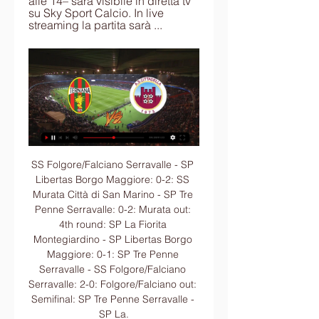
alle 14– sarà visibile in diretta tv 
su Sky Sport Calcio. In live 
streaming la partita sarà ...
SS Folgore/Falciano Serravalle - SP Libertas Borgo Maggiore: 0-2: SS Murata Città di San Marino - SP Tre Penne Serravalle: 0-2: Murata out: 4th round: SP La Fiorita Montegiardino - SP Libertas Borgo Maggiore: 0-1: SP Tre Penne Serravalle - SS Folgore/Falciano Serravalle: 2-0: Folgore/Falciano out: Semifinal: SP Tre Penne Serravalle - SP La.

Su Sky Sport verranno trasmessi tutti gli incontri del torneo dedicato alle giovani promesse del calcio mondiale, in programma in Polonia dal 23 maggio al 15 giugno 2019 MILANO - Dopo la FIFA World Cup di calcio femminile, Sky annuncia l’acquisizione dei diritti di trasmissione anche della 22

Visualizza il profilo di Antonio di Bitonto su LinkedIn, la più grande comunità professionale al mondo. Antonio ha indicato 3 esperienze lavorative sul suo profilo. Guarda il profilo completo su LinkedIn e scopri i collegamenti di Antonio e le offerte di lavoro presso aziende simili.

Ternana-Cittadella, le probabili formazioni e dove vederla 2 giorni fa — La gara – in programma sabato 20 gennaio alle 14– sarà visibile in diretta tv su Sky Sport Calcio. In live streaming la partita sarà ...

Sassuolo. Le notizie del Sassuolo Primavera solo su Football Scouting. Segui in tempo reale le news di mercato e gli aggiornamenti del settore giovanile neroverde. Campionato Primaver 1, Sassuolo-Inter 1-2: Salcedo e Merola condannano i neroverdi. Matteo Chiesurin. 09 Feb 2019.

Ternana vs Cittadella Calcio diretta online 20/01/2024 13:00 19 ore fa — Guarda la trasmissione in diretta online della partita Ternana vs Cittadella Calcio 20 gennaio 2024 13:00 gratis su Scores24.live!

Questa sera Chiara canta Giudizi universali, tra i successi di Samuele Bersani. L’esibizione risulta tamente intensa che il pubblico e i coach le tributano una standing ovation. Per Francesco la ragazza è stata unica, per Roby si tratta di un talento vero che riesce a dare ad ogni parola che canta il giusto peso e la giusta interpretazione

Ternana in Diretta Streaming | DAZN IT Guarda Ternana Live e On Demand su DAZN IT con 2 dispositivi diversi contemporaneamente e connetti fino a 6 dispositivi.

Ternana Calcio AS Cittadella diretta tv 7 ore fa — Diretta Ternana-Cittadella: dove vederla in tv e live streaming Il Oggi: Taranto - Gladiator 3-1.Il servizio del nostro TrSport.

Vittoria casalinga per l’ Umana Reyer Venezia in Gara-5 per 78 a 65 sulla Dinamo Banco di Sardegna. La difesa di Venezia costringe Sassari al minimo stagionale di punti segnati; con la Dinamo a meno di 80 punti il bilancio è di 1 vittoria e 8 sconfitte. MVP di gara-5 è …

FINALE: La Fiorita-Tre Penne 1-3 dts Finale 3/4 posto Tre Fiori-Libertas 3-1 Impresa del TRE PENNE che vince il campionato spodestando il La Fiorita che si era imposto nelle ultime due edizioni e che fino al 92' sembrava avviato a confermarsi.

Abbiamo 26 alloggi in vendita per la tua ricerca di corso milano verona a partire da 12.500€. Trova alloggi in vendita di seconda mano al miglior prezzo a milano

Calcio sassuolo, acquista capi tecnici da calcio e divise e accessori ufficiali delle squadre di calcio su Tifoshop.com Calcio sassuolo - Tifoshop.com Il presente sito adotta cookie per migliorare la …

Roberto Venturato Venezia Cittadella sarà visibile in diretta tv esclusivamente sui canali della televisione satellitare, come d’altronde tutto il campionato di Serie B che anche quest’anno è una esclusiva di Sky. Pronostico favorevole ai padroni di

Ci sono 4 modi per andare da Bergamo a Sanremo in treno, bus o in macchina. Seleziona un'opzione qui sotto per avere indicazioni dettagliate e confrontare i prezzi del biglietto e i tempi di viaggio nel pianificatore di viaggio di Rome2rio.

Tutte le Informazioni su Banca Di Roma S.p.a. a L'Aquila (67100) - Banche - Indirizzo, Numero di Telefono, CAP, Mappa e Altre Info Utili su MisterImprese!

Risultati Serie B, classifica/ Il Pordenone non si ferma! Diretta gol live score (Di domenica 3 novembre 2019) Risultati Serie B, classifica: Diretta gol live score delle tre partite che compongono il quadro dei posticipi nel campionato cadetto, per la 11giornata.

Sei in: Home / Libertas – Tre Fiori Libertas – Tre Fiori 15 Ottobre 2018 / in Campionato Sammarinese di Futsal - Girone B 2018-2019 Fiorentino / da Andrea Zoppis

Manchester City Real Madrid rappresenta il primo atto delle semifinali della Champions League 2015-16: la vincente di questa sfida affronterà in finale una tra Atletico Madrid e Bayern Monaco, con la possibilità di assistere a un rovente derby spagnolo nell’atto finale della massima competizione europea per club.

Statistiche Triestina - Ravenna in Serie C Grp. B. Confronto le quote e pronostici Triestina - Ravenna dei nostri tipster Calcio sul bettingexpert

Calendari A2 e Serie B maschile, A1 e A2 femminile 2018/19. Il 24 luglio dalle 12:00 online sul sito www.fip.it. Alle ore 12.00 di martedì 24 luglio, il Settore Agonistico FIP renderà noti i calendari dei campionati di Serie A2 e Serie B maschile e di A1 e A2 femminile per la stagione 2018/2019.

Finisce l’avventura a Vallo della Lucania per Egidio Pirozzi, allenatore della Gelbison subentrato solo tre mesi fa a Pasquale Logarzo. Dopo il pessimo avvio di campionato appesantito dalla scarsa preparazione e dalle controversie interne dovute a varie vicissitudini con la Lega Nazionale Dilettanti, Egidio Pirozzi era subentrato per offrire.

((SPORT IN DIRETTA!)) Streaming Ternana — Cittadella 1 ora fa — (SPORT IN DIRETTA!)) Streaming Ternana — Cittadella in diretta oggi Ternana - Cittadella: diretta live e risultato in tempo reale 20 gennaio ...

Da applausi la prima casalinga della Volalto. Applausi virtuali e ironici si intende. Perchè la prima volta non si scorda mai. E soprattutto in Lega non se la dimenticheranno mai. Saltata la diretta streaming (unico campo in Italia!) per problemi tecnici che come si legge nel comunicato riportato

Pronostico del giorno – In bilico fino all’ultima giornata, i playoff di serie b partono questa sera con la sfida secca fra Cittadella e Carpi. La vincente affronterà in un altro scontro diretto il Frosinone. Ricordiamo che in questi due turni, il risultato di parità premia la squadra meglio piazzata in regular season. Scommessa.

LIVORNO. Calore, entusiasmo e il sorriso sulle labbra di bambini, ragazzi e genitori. Sono loro il cuore della Labronica Basket, la creatura di Maurizio Bianchi che sta sbalordendo a suon di numeri e risultati e che ha salutato il 2016 con la consueta "reunion" sul parquet di via Pera. UNDER 15

La Champions League è il momento più alto al quale si può aspirare, un sacrificio si può fare. Penso che le nostre ragazze, dilettanti, accorcerebbero le loro vacanze, per giocarla». E le ragazze di Sassari, arrivate seconde in campionato, lo faranno volentieri. Come il Bardolino campione d’Italia, che passa direttamente al …

Ternana - Cittadella: diretta live e risultato in tempo reale 23 ore fa — La partita Ternana - Cittadella di Sabato 20 gennaio 2024 in diretta: formazioni e cronaca con tabellino. Dove vedere in tv e streaming la gara

dove vedere in diretta, canale, orario / Serie B 4 ore fa — INFO TV E STREAMING TERNANA – CITTADELLA SERIE B: DOVE VEDERLA, CANALE, LINK, NIENTE DIRETTA GRATIS / SKY, NOW, DAZN. Il match è visibile in ...

Niente da fare per la Cucine Lube Civitanova nella finale del Mondiale per club 2017. I campioni d’Italia si sono arresi ai russi dello Zenit Kazan, vincenti con il punteggio di 3-0. I parziali: 27-25, 25-22, 25-22. Lo Zenik Kazan è campione del mond

FIRENZE- Una delle novità di queste elezioni erano le preferenze per gli aspiranti consiglieri. Sono state reinserite con la revisione, alcune mesi fa, della legge elettorale. Se ne potevano esprimere fino a due: in tal caso obbligatoriamente per un uomo e una donna. I consiglieri da eleggere in

DIRETTA INTER PRIMAVERA SLAVIA PRAGA (finale 4-0) Diretta Inter primavera Slavia Praga: i nerazzurri di Madonna non si fermano all’1-0 segnato nel primo tempo e anzi dilagano nella ripresa, chiudendo quindi il primo incontro nella Youth league col mirabolante risultato di 4-0.

data, orario e diretta streaming Serie B 2023/2024 7 ore fa — Ecco la data, l'orario, la diretta tv e lo streaming di Ternana-Cittadella, match del Libero Liberati valevole per la ventunesima giornata ...

Cerca studio linea service srl a Cagliari (CA) | Trova informazioni, indirizzi e numeri di telefono a Cagliari (CA) per studio linea service srl su Paginebianche

La Diretta di Radio2 è stata trasmessa dall' auditorium Melotti di Rovereto, dove la Maffei service si è occupata della ripresa e gestione di tutti i segnali audio dei vari conduttori e gruppi musicali, sia per il pubblico in sala sia per la trasmissione in diretta fatta da radio2.

La Lega Pro ha ufficializzato il calendario delle gare che verranno trasmesse in diretta tv sul canale RaiSport Più (canale Sky 227). Rispetto al consueto programma, con le gare in posticipo al lunedì, ci saranno in programma alcune dirette anche alla domenica pomeriggio. Lunedì 25 gennaio, ore 20:45 Juve Stabia - Siracusa Lunedì 1.

Dove vedere Atalanta – Sassuolo: info diretta tv e streaming gratis. Ci sembra scontato dire che l’uso di Rojadirecta o siti simili ad esso non è assolutamente consigliabile perché si tratta di piattaforme illegali di trasmissione degli eventi sportivi, ma sul web ne esistono centinaia che offrono questa opportunità.

data, orario e diretta streaming Serie B 2022/2023 La data, l'orario, la diretta tv e lo streaming di Ternana-Cittadella, match valevole per la ventiseiesima giornata del campionato italiano di Serie B ...

Firenze – E’ il comitato Oltrarno Futuro a farsi carico di una richiesta trasversale e diffusa, che è comune a molte associazioni e soprattutto alla stragrande maggioranza dei residenti dell’Oltrarno, che riguarda la realizzazione, o meglio, la contrarietà alla realizzazione di un parcheggo.

Visualizza il profilo di Alessandro Raviolo su LinkedIn, la più grande comunità professional