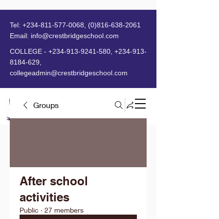
Tel:
+234-811-577-0068
,
(0)816-638-2061
Email:
info@crestbridgeschool.com
​
COLLEGE -
+234-913-9241-580
,
+234-913-
8184-629
,
collegeadmin@crestbridgeschool.com
Groups
MENU
After school
activities
Public
·
27 members