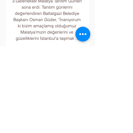
3.Geleneksel Malatya Tanıtım Günleri 
sona erdi. Tanıtım günlerini 
değerlendiren Battalgazi Belediye 
Başkanı Osman Güder, “İnanıyorum 
ki bizim amaçlamış olduğumuz 
Malatya’mızın değerlerini ve 
güzelliklerini İstanbul’a taşımak …

ÖZET: Vavacars Fatih Karagümrük 3-
1 Medipol Başakşehir 2021/22 
sezonunun 8. hafta maçında 
Vavacars Fatih Karagümrük ve 
Medipol Başakşehir karşı karşıya 
geldi, mücadeleyi Vavacars Fatih 
Karagümrük ...YouTube · beIN 
SPORTS Arşiv · 17 Tem 2022

Rams Başakşehir - VavaCars Fatih 
Karagümrük Maç Özeti Rams 
Başakşehir VavaCars Fatih 
Karagümrük. 8 Şubat 2021, 
Pazartesi, 08:00. ÖZETİ İZLE. -. 