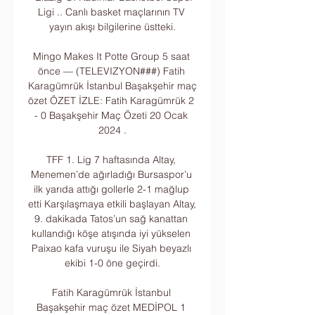
Ligi .. Canlı basket maçlarının TV 
yayın akışı bilgilerine üstteki.

Mingo Makes It Potte Group 5 saat 
önce — (TELEVIZYON###) Fatih 
Karagümrük İstanbul Başakşehir maç 
özet ÖZET İZLE: Fatih Karagümrük 2 
- 0 Başakşehir Maç Özeti 20 Ocak 
2024 .

TFF 1. Lig 7 haftasında Altay, 
Menemen’de ağırladığı Bursaspor’u 
ilk yarıda attığı gollerle 2-1 mağlup 
etti Karşılaşmaya etkili başlayan Altay, 
9. dakikada Tatos’un sağ kanattan 
kullandığı köşe atışında iyi yükselen 
Paixao kafa vuruşu ile Siyah beyazlı 
ekibi 1-0 öne geçirdi.

Fatih Karagümrük İstanbul 
Başakşehir maç özet MEDİPOL 1 