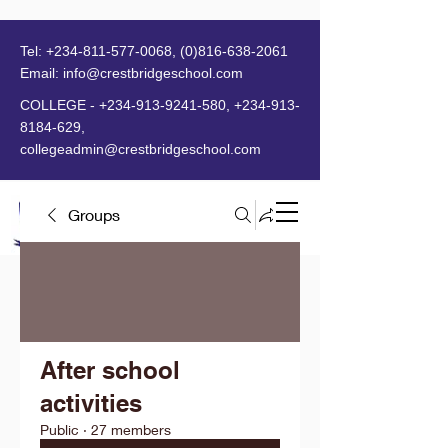
Tel:
+234-811-577-0068
,
(0)816-638-2061
Email:
info@crestbridgeschool.com
​
COLLEGE -
+234-913-9241-580
,
+234-913-
8184-629
,
collegeadmin@crestbridgeschool.com
Groups
MENU
After school
activities
Public
·
27 members