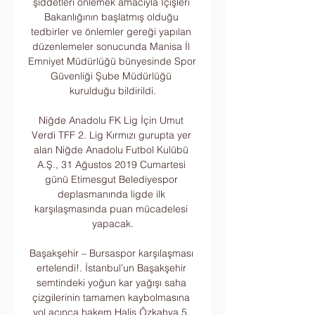
şiddetleri önlemek amacıyla İçişleri 
Bakanlığının başlatmış olduğu 
tedbirler ve önlemler gereği yapılan 
düzenlemeler sonucunda Manisa İl 
Emniyet Müdürlüğü bünyesinde Spor 
Güvenliği Şube Müdürlüğü 
kurulduğu bildirildi.

Niğde Anadolu FK Lig İçin Umut 
Verdi TFF 2. Lig Kırmızı gurupta yer 
alan Niğde Anadolu Futbol Kulübü 
A.Ş., 31 Ağustos 2019 Cumartesi 
günü Etimesgut Belediyespor 
deplasmanında ligde ilk 
karşılaşmasında puan mücadelesi 
yapacak.

Başakşehir – Bursaspor karşılaşması 
ertelendi!. İstanbul’un Başakşehir 
semtindeki yoğun kar yağışı saha 
çizgilerinin tamamen kaybolmasına 
yol açınca hakem Halis Özkahya 5. 