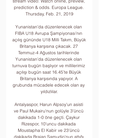
stream video: Watch online, preview, 
prediction & odds. Europa League. 
Thursday, Feb. 21, 2019

Yunanistan’da düzenlenecek olan 
FIBA U18 Avrupa Şampiyonası’nın 
açılış gününde U18 Milli Takım, Büyük 
Britanya karşısına çıkacak. 27 
Temmuz-4 Ağustos tarihlerinde 
Yunanistan’da düzenlenecek olan 
turnuva bugün başlıyor ve millilerimiz 
açılışı bugün saat 16.45’te Büyük 
Britanya karşısında yapıyor. A 
grubunda mücadele edecek olan ay 
yıldızlılar.

Antalyaspor, Harun Alpsoy'un asisti 
ve Paul Mukairu'nun golüyle 3'üncü 
dakikada 1-0 öne geçti. Çaykur 
Rizespor, 10'uncu dakikada 
Moustapha El Kabir ve 23'üncü 
dakikada Braian Samudio'nun attığı 