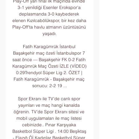
Play-Off yarı final ilk maçında evinde 
3-1 yenildiği Esenler Erokspor'a 
deplasmanda 3-0 kaybederek 
elenen Kızılcabölükspor, bir kez daha 
Play-Off'ta havlu atmanın üzüntüsünü 
yaşadı.

Fatih Karagümrük İstanbul 
Başakşehir maç özeti İstanbulspor 7 
saat önce — Başakşehir FK 0-2 Fatih 
Karagümrük Maç Özeti İZLE (VİDEO) 
0:29Trendyol Süper Lig 2. ÖZET | 
Fatih Karagümrük - Başakşehir maç 
sonucu: 2-2 19 ...

Spor Ekranı ile TV’de canlı spor 
yayınları ve maç hangi kanalda 
öğrenin. TV’de Spor Ekranı sitesi ve 
mobil uygulamaları ile maç listesi 
cebinizde.. Pınar Karşıyaka 
Basketbol Süper Ligi . 14:00 Beşiktaş 
- Elazığ Öİ Kadınlar Basketbol Süper 