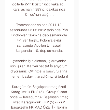
gollerle 2-1'lik üstünlüğü yakaladı. 
Karşılaşmanın 38'inci dakikasında 
Chico'nun attığı …

Trabzonspor en son 2011-12 
sezonunda 23.02.2012 tarihinde PSV 
Eindhoven takımına deplasmanında 
4-1 yenilmişti.. Polonya ekibi 
sahasında Apollon Limassol 
karşısında 1-0, deplasmanda.

İşverenler için eleman, iş arayanlar 
için iş ilanı Kariyer.net`te! İş arıyorum 
diyorsanız, CV`nizle iş başvurularına 
hemen başlayın, aradığınız işi bulun!

Karagümrük Başakşehir maç özeti 
Karagümrük FK 2 (5) | Group 9 saat 
önce — Karagümrük Başakşehir maç 
özeti Karagümrük FK 2 (5) - (7) 2 
Başakşehir FK MAÇ ÖZETİ - Takvim 