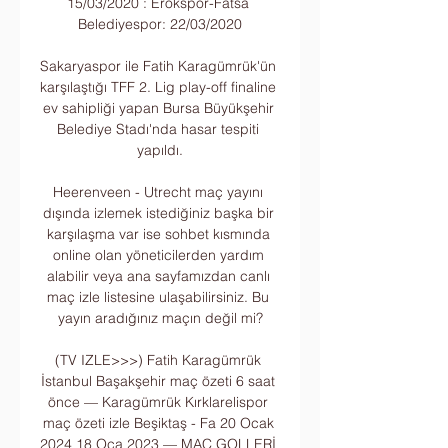
15/03/2020 : Erokspor-Fatsa 
Belediyespor: 22/03/2020

Sakaryaspor ile Fatih Karagümrük'ün 
karşılaştığı TFF 2. Lig play-off finaline 
ev sahipliği yapan Bursa Büyükşehir 
Belediye Stadı'nda hasar tespiti 
yapıldı.

Heerenveen - Utrecht maç yayını 
dışında izlemek istediğiniz başka bir 
karşılaşma var ise sohbet kısmında 
online olan yöneticilerden yardım 
alabilir veya ana sayfamızdan canlı 
maç izle listesine ulaşabilirsiniz. Bu 
yayın aradığınız maçın değil mi?

(TV IZLE>>>) Fatih Karagümrük 
İstanbul Başakşehir maç özeti 6 saat 
önce — Karagümrük Kırklarelispor 
maç özeti izle Beşiktaş - Fa 20 Ocak 
2024 18 Oca 2023 — MAÇ GOLLERİ 