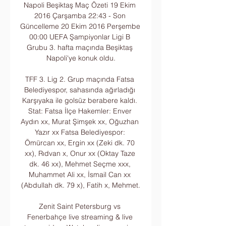
Napoli Beşiktaş Maç Özeti 19 Ekim 
2016 Çarşamba 22:43 - Son 
Güncelleme 20 Ekim 2016 Perşembe 
00:00 UEFA Şampiyonlar Ligi B 
Grubu 3. hafta maçında Beşiktaş 
Napoli'ye konuk oldu.

TFF 3. Lig 2. Grup maçında Fatsa 
Belediyespor, sahasında ağırladığı 
Karşıyaka ile golsüz berabere kaldı. 
Stat: Fatsa İlçe Hakemler: Enver 
Aydın xx, Murat Şimşek xx, Oğuzhan 
Yazır xx Fatsa Belediyespor: 
Ömürcan xx, Ergin xx (Zeki dk. 70 
xx), Rıdvan x, Onur xx (Oktay Taze 
dk. 46 xx), Mehmet Seçme xxx, 
Muhammet Ali xx, İsmail Can xx 
(Abdullah dk. 79 x), Fatih x, Mehmet.

Zenit Saint Petersburg vs 
Fenerbahçe live streaming & live 