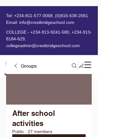
Tel:
+234-811-577-0068
,
(0)816-638-2061
Email:
info@crestbridgeschool.com
​
COLLEGE -
+234-913-9241-580
,
+234-913-
8184-629
,
collegeadmin@crestbridgeschool.com
Groups
MENU
After school
activities
Public
·
27 members