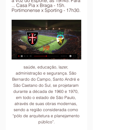
a Voz do Esporte, às 19h45. Para 
... Casa Pia x Braga - 15h. 
Portimonense x Sporting - 17h30.
saúde, educação, lazer, administração e segurança. São Bernardo do Campo, Santo André e São Caetano do Sul, se projetaram durante a década de 1960 e 1970, em todo o estado de São Paulo, através de suas obras modernas, sendo a região considerada como “pólo de arquitetura e planejamento público”.

Rio - Um vídeo do candidato ao governo do Rio Anthony Garotinho (PRP) causou estranhamento nas redes sociais. Ele fez em sua conta no Facebook uma transmissão ao vivo, na noite deste domingo, relatando seu dia de campanha. O inusitado …

Premio internacional no Business Excellence Forum. Semana do Índio que descobriu o Brasil Unidade Guarujá. Circus Day Unidade Santos. Summer Party Unidade Santos. Excursão para Catavento Cultural 29/11/2018. 15 anos - Comemoração com os alunos 24/11/2018. THANKSGIVING 2018 24/11/2018.

Numa final emocionante o Benfica conseguiu mais uma dobradinha na sua história ao vencer o Vitória de Guimarães por 2-1. Numa primeira metade sem golos e com muita agressividade de parte a parte, destaque para as lesões de Fejsa e Hurtado que levaram os dois jogadores a serem substituídos. Na segunda parte, o Benfica entrou logo.

26/08/2019 12:06 • Ponte do Jaguaré tem pista interditada por 10 dias para obras A pista sentido centro da Ponte do Jaguaré, na zona oeste de São Paulo, ficará interditada por ao menos 10 dias para obras de restauração de suas estruturas, atingidas por um incêndio em 21 de junho. A

O próximo jogo do sub-20 pela Copa Ouro acontece nesta quarta-feira (08), às 13h, no Estádio Euclides de Almeida, contra o São Vicente. Na Copa Ouro o Cotia está no grupo C, junto com o São Paulo, Taboão da Serra e São Vicente. Já pelo Paulistão, a estreia é no dia 8 de maio, às 15 horas contra o São Bernardo, jogando em casa.

Início Tags Letônia x Eslovênia transmissão ao vivo Tag: Letônia x Eslovênia transmissão ao vivo Letônia x Eslovênia: Onde assistir AO VIVO – Eliminatórias da Euro...

Casa Pia x Farense ao vivo Veja onde assistir Casa - paauk há 5 horas — há 14 horas — Ver resumo Casa Pia e Farense se enfrentam em jogo válido pela 18ª rodada do Campeonato Português 23/24, em confronto direto ...

Vitória de Setúbal e Rio Ave procuram hoje a primeira vitória na edição 2019/20 da I Liga portuguesa de futebol, frente a Moreirense e Desportivo das Aves, respetivamente, no arranque da terceira jornada.

Pousadinha Da Barra Da Tijuca - O apartamento Pousadinha Da Barra oferece acomodação confortável em Rio de Janeiro. Translado do aeroporto, serviço de limpeza e serviço de …

Veja aqui a programação para o jogo do São Paulo x São Caetano – Campeonato Paulista 2018. Você saberá a data em que ocorre, o horário de início da transmissão e em qual canal poderá assistir ao jogo. TRANSMISSÃO DO CAMPEONATO PAULISTA Quando? O jogo São Paulo x São Caetano – Campeonato Paulista 2018 ocorre dia…

assistir Casa Pia AC x Portimonense SC ao vivo agora 02 assistir Casa Pia AC x Portimonense SC ao vivo agora 02/12/2023 Marítimo M. Moreirense FC · Portimonense · Rio Ave FC · Santa Clara · SC Braga · SC .

A abertura da Série C do Campeonato Brasileiro de Futebol entre Cuiabá (MT) e Remo (PA) ganha transmissão da TV Brasil neste sábado (21), às 18h55, direto da Arena Pantanal. A partida tem narração de André Luiz Mendes, reportagem de Maurício Costa no campo e comentários de Rodrigo Campos.

O Vasco da Gama vai a campo enfrentar o Bahia neste sábado, 07 de Setembro, às 11h00, no Estádio São Januário, no Rio de Janeiro, pela décima oitava rodada do Campeonato Brasileiro Série A. O jogo terá transmissão do canal PREMIERE (pay-per-view). Acompanhe aqui o minuto à minuto da partida. (Foto: Rafael Ribeiro/Vasco da Gama) FICHA.

Farense x Casa Pia AC - Record Jogos em Direto 12/08/2023 — Casa Pia AC, Godwin aos 90', SC Farense 0-3 Casa Pia AC. 90'. Golo!!! Farense 0, Casa Pia AC 3. Saviour Godwin (Casa Pia AC) transforma o ...

A Ovarense recebe a Oliveirense em dérbi regional. Partida da 7ª jornada da Liga de Basquetebol na Arena Dolce Vita, às 21h, desta sexta. O encontro tem transmissão assegurada na FPB TV. Para a formação vareira esta é uma semana marcante uma vez que …

O médio do Santa Clara Tó Miguel considerou esta terça-feira que o jogo de sexta-feira com o Benfica, para a primeira edição do Troféu Pauleta, transmitido pela SIC, constituiu uma "boa oportunidade" de regresso ao "onze" da equipa açoriana.

Taça de Portugal - comentários em Tempo Real para Vitoria de Setubal x Sporting em 14 de dezembro de 2016, incluindo stats completos de jogo e eventos principais, atualizados a todo momento.

Sediada na cidade Umuarama, no Paraná, a empresa acredita que grandes objetivos tornam-se possíveis com comprometimento, parcerias sólidas e processos monitorados, geridos por um corpo técnico para garantir a qualidade de seus produtos. A Baterax vem se consolidando como um dos maiores players desses produtos no Brasil.

Em Porto Velho (RO), consegui consertá-los e tudo voltou à normalidade. Parte do que testemunhamos foi relatado diariamente aqui. O restante será na série de reportagens que pulicaremos na Zero Hora, no Canal Rural e Rádio Rural. O que posso adiantar é que o Brasil de …

Futebol: jogos Casa Pia AC ao vivo, tabela, resultados Futebol - Portugal: placar ao vivo Casa Pia, resultados finais, tabelas, resumos de jogo com artilheiros, cartões amarelos e vermelhos, comparação de odds e ...

Barra da Tijuca Rio de Janeiro. Tatuapé São Paulo. Flamengo Rio de Janeiro. Campina do Siqueira Curitiba. Alcântara São Gonçalo. Campo Grande Rio de Janeiro. Aterrado Volta Redonda. Centro Nova Iguaçu. Nossa Igreja. É uma grande honra, para nós, recebê-lo!

GRUPO D: Vasco da Gama, Atlético Paranaense, Cruzeiro, Palmeiras e Vitória Tabela de jogos do Vasco na primeira fase do Brasileirão sub-20: 28/06/2017- Vitória x Vasco da Gama- Barradão, Salvador (BA) 09/07/2017- Vasco da Gama x Atlético Paranaense- São Januário 19/07/2017- Palmeiras x Vasco da Gama- Martins Pereira, São José dos.

A agenda de eventos “Viver em” volta, com a edição de Abril 2010, a partilhar a sua companhia para dar informação e para convidar toda a gente a participar nas muitas acções que neste mês ocorrem por todo o Município de Ílhavo. Neste mês de Abril de 2010, comemoramos o Feriado Municipal

Campeão da Copa do Brasil de 2005, o Paulista vive um drama na Série A3 do Campeonato Paulista.. XV de Piracicaba 1 x 0 Oeste. Paulista 0 x 1 Olímpia Flamengo 1 x 2 Atibaia Rio Branco 1 x 1 Taboão da Serra São Carlos 0 x 0 Portuguesa Santista Independente 0 x 1 …

RIO - Em fase de treinos para a Série C do Campeonato Brasileiro, o Bahia derrotou um combinado da cidade de Santo Antônio de Jesus, por 3 x 0, neste domingo. Apesar da fragilidade do adversário, o treinador do Tricolor, Arthurzinho, gostou do …

O Benfica segue 100 por cento vitorioso no campeonato de hóquei em patins, e neste sábado somou mais um triunfo no reduto do Juventude de Viana (1-3). As águias têm agora 12 pontos, mais três do que a Oliveirense, que venceu no reduto da …

mobilemech.pt: Detalhe do Comerciante - Pneus.com.pt Para funcionalidade completa desta página é necessário ativar o JavaScript. Aqui estão as instruções de como ativar o …

Com a classificação do Sub-20, a base faz história e terá pela primeira vez as cinco categorias na decisão do Paulistão. As datas, horários e local das finais serão confirmados pela Federação Paulista de Futebol, e o adversário sairá do confronto entre Ponte Preta e Água Santa, na manhã de domingo (19) – a Ponte venceu a partida de ida fora de casa por 1 a 0.

Louletano 4-2 Bragança Aljustrelense 0-1 At. Reguengos Sacavenense 3-0 Monte Trigo Barreirense 2-2 (4-5). Sporting 1-1 Olhanense U. Coimbra 1-2 Sacavenense Belenenses 0-2 V. Setúbal. pelas 20h00 e terá transmissão em directo na Sportv1, enquanto o Marítimo joga …

ponte preta x flamengo. corrida ponte 10k - 2016. ponte preta x Água santa - paulistÃo 2016. feijoada no paineiras - 2019. ponte preta x flamengo - copa do brasil 2018. ponte preta x palmeiras - paulistÃo 2017. ponte preta x botafogo - paulistÃo 2019. festa 117 anos. ponte preta x vila nova - brasileirÃo 2019. ponte preta x figueirense.

Mais uma vez jogando em casa, o time cuiabano conta com o apoio da torcida nesta sexta-feira (30.08), às 20h30, na Arena Pantanal. O Cuiabá Esporte Clube enfrenta o Criciúma-SC no início do returno da série B do Campeonato Brasileiro.

O XV de Piracicaba entrou em campo classificação e encerrou a primeira fase em quinto lugar, com 24 pontos, e vai enfrentar o Juventus, na próxima fase. O Nhô Quim vai decidir o confronto fora de casa.. o Atibaia foi mortal quando chegou ao ataque e abriu o placar 17 minutos.

Do Benfica Castelo Branco aos Campeonatos Profissionais! Temos vindo a falar de clubes que têm vindo buscar jogadores ao nosso Campeonato, hoje falamos...

Casa Pia Atlético Clube - Futebol SDUQ, Lda Próximo jogo. Liga Portugal Betclic. 20/jan 18H00 Estádio Municipal de Rio Maior. Casa Pia AC. vs. SC Farense Ver resumo. Vitória SC, 23/set 18H00. Allianz ...

Assistir São Bernardo x Ponte Preta Ao Vivo na Internet: Através do MyCujoo você poderá assistir o jogo de hoje ao vivo pela internet. Portanto, acesse o site pelo …

ABC Paulista São Caetano do Sul 23 anos R$ 130. Ninfetinha estilo cavalona, pronta para te satisfazer. Não tenho local. ABC Paulista São Caetano do Sul 19 anos. Sou um acompanhante que faz completinho, com local e adoro fazer um oral bem babadinho.. ABC Paulista São Bernardo …

Ao vivo, como assistir, próximos jogos, resultados, escalação, gols, mercado da bola, tabelas, estatísticas e últimas notícias do Palmeiras.. O Premiere passou por um problema técnico na transmissão do sinal da partida entre Avaí e Palmeiras, disputada... 27/10/2019 18h52.

Belenenses transfigurado após o reatamento, com 65% de posse de bola nos primeiros 15 minutos do segundo tempo e uma pressão intensa à procura do empate. Porém sem grande objectividade, pois registou nesta fase três remate, mas todos desenq