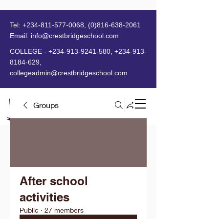
Tel:
+234-811-577-0068
,
(0)816-638-2061
Email:
info@crestbridgeschool.com
​
COLLEGE -
+234-913-9241-580
,
+234-913-
8184-629
,
collegeadmin@crestbridgeschool.com
Groups
MENU
After school
activities
Public
·
27 members