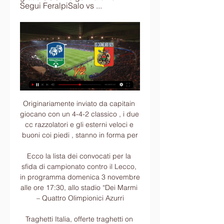
Segui FeralpiSalo vs ...
Originariamente inviato da capitain giocano con un 4-4-2 classico , i due cc razzolatori e gli esterni veloci e buoni coi piedi , stanno in forma per

Ecco la lista dei convocati per la sfida di campionato contro il Lecco, in programma domenica 3 novembre alle ore 17:30, allo stadio “Dei Marmi – Quattro Olimpionici Azurri

Traghetti Italia, offerte traghetti on line. Traghetti Italia è la biglietteria multi compagnia per tutte le linee marittime del Mediterraneo: sul nostro sito puoi prenotare on line i traghetti e gli aliscafi per le isole e per le principali destinazioni costiere.

nota ‎messaggio, il circuito d.i.r. disabili, international radio! è lieto di averti come ascoltatore di! non è mai troppo presto la trasmissione frizzante animata da disabili! in onda dal lunedì al venerdì Link Link dalle 4,30 alle 7 Link Link . si parte con l'almanacco del giorno a cura del mago girolamo.

SEGUI TOTTENHAM-AJAX IN DIRETTA SUL NOSTRO SITO. DIRETTA TV - Tottenham-Ajax è in programma alle 21 al Tottenham Stadium di Londra e sarà visibile in esclusiva in diretta su Sky Sport 1 e Sky Sport 472. Inoltre per tutti i clienti Sky sarà disponibile in streaming sulla piattaforma Skygo. FORMAZIONI UFFICIALI

Bologna-Torino IN DIRETTA TV, ORARIO, DOVE VEDERLA IN STREAMING, DOVE VEDERLA SU PC – Bologna-Torino, orario 20:45, partita valida per il campionato italiano di calcio di Serie A (classifica e calendario), verrà trasmessa in diretta tv su Sky Sport e Mediaset Premium e in diretta streaming su SkyGo e Premium Play. Queste due.

Dopo le polemiche della prima giornata di calcio in streaming su Dazn in cui molti clienti si erano lamentati della qualità del video e sui ritardi nella trasmissione con continui blocchi , attraverso un comunicato stampa Dazn ha fatto sapere di aver potenziato la propria infrastruttura di streaming collaborando anche con i principali provider.

Bandiera Repubblica Ceca in poliestere nautico conf. con doppie cuciture, guaina e corda.Dimensioni disponibili: cm 70x100, cm 100x150, cm 150x220, cm 200x300.

Dopo l’esordio vincente e convincente contro il Lecce, l’Inter di Antonio Conte è chiamata a confermare quanto di buono fatto vedere a San Siro questa sera alla Sardegna Arena contro il Cagliari. 3 punti importanti in palio con la squadra nerazzurra pronta a rispondere alla Juventus, vittoriosa ieri per 4 …

Internazionale U19 vs. Novara U19 3 - 0. Riepilogo; Confronto testa a testa; Stadio; Mappa. Virtus Entella U19 0 - 3 Novara U19 Maggiori informazioni: sab: 10/03/18: CP2: Spezia U19 1 - 1 Novara U19 …

Parte domani (lunedì) il tabellone principale degli Internazionali Itf Women’s Tour del Tennis Viserba (10.000 dollari di montepremi), il 3° trofeo “Olaraga Cup”. Oggi si sono concluse le qualificazioni che hanno promosso al main-draw sei italiane, Miriana Tona, Francesca Fusinato, Elena

Feralpisalò-Catanzaro, streaming e diretta tv: Sky, Now o 2 giorni fa — Dove vedere Feralpisalò-Catanzaro in tv e streaming. Il match Feralpisalò-Catanzaro sarà visibile in diretta su Sky e su DAZN. L'emittente ...

Dati del percorso Brescia-San Gregorio Magno: La pagina "Percorso da Brescia a San Gregorio Magno - distanza stradale" propone la strada più breve e più veloce per giungere a San Gregorio Magno da Brescia in auto, bus o in bici. Nella mappa è evidenziato l'itinerario Brescia San Gregorio Magno da percorrere seguendo le indicazioni stradali.

Motore di ricerca dei CAP delle Zone Postali di Cesena. Elenca anche prefisso telefonico, codice catastale e info sulle strade del Comune di Cesena.

Foggia "sangue e arena", Iadaresta piega il Brindisi al 95° Il gruppo Editoriale Distante comunica l'acquisizione dei diritti per la trasmissione in diretta delle gare esterne del Calcio Foggia 1920 e di quella in differita delle gare interne.

data, orario e diretta streaming Serie B 2023/2024 7 ore fa — Ecco le informazioni relative alla data, l'orario, la diretta tv e lo streaming di Feralpisalò-Catanzaro, match valevole per la ventunesima ...

SAMPDORIA. Serie A 10 Mercoledì 30 ottobre Ore 21 Sampdoria 4-4-2 SAMPDORIA-LECCE Audero Bereszynski Murillo Colley Murru Rigoni Vieira Ekdal Jankto Gabbiadini Quagliarella Falcone Depaoli Ferrari Chabot Regini Leris Augello Barreto Bertolacci Caprari Bonazzoli Ramirez Ranieri Seculin (10 giorni) nessuno nessuno Rocha Bahlouli Thorsby Linetty.

Feralpisalo-Catanzaro: dove vederla 20-01-2024 12 ore fa — Il kickoff del match della giornata di Serie B, è in programma 20.01.2024 alle 14:00. Dove vedererla Feralpisalo Catanzaro in tv e in streaming ...

Loreto Marcelli sul Tribunale di Cassino:«Mi sono attivato nel sollecitare un interessamento da parte del Ministro della Giustizia Bonafede e del sottosegretario Ferraresi» Il Consigliere Regionale ha ricevuto rassicurazioni dal Ministro della Giustizia Bonafede e del sottosegretario Ferraresi.

P.I. e C.F. 03029020041 Reg. Imp. Cuneo N. 03029020041 REA 256508 Utilizziamo i cookie per essere sicuri che tu possa avere la migliore esperienza sul nostro sito. Ok Leggi di più

Feralpisalo-Catanzaro diretta streaming gratis Calcio 55 minuti fa — Dove vederla Feralpisalo Catanzaro in tv e in streaming ? Puoi vedere Feralpisalo Catanzaro in streaming live e on demand su DAZN.. A che ora ?

SPEZIA-VERONA, STREAMING LIVE DIRETTA GRATIS, 26/1/2013 ORE 15. DIRETTA QUI. DIRETTA STREAMING SPEZIA-VERONA >>> QUI. Dopo il trittico natalizio la serie b 2012-2013 tornerà dal 25 gennaio del 2013 con la seconda giornata del girone di ritorno del campionato di calcio.

Diretta tv e streaming. Il match tra Krasnodar e Valencia, con fischio d’inizio previsto alle ore 18:55, sarà visibile su piattaforma Sky, sul canale 255 di Sky Sport. Scopri se Krasnodar-Valencia è visibile in diretta streaming su William Hill.

DIRETTA/ Feralpisalò Catanzaro video streaming tv 1 ora fa — La diretta del match Feralpisalò Catanzaro sarà disponibile, come di consueto per la Serie B, in televisione su Sky Sport ed in streaming su ...

Streaming FeralpiSalò US Catanzaro in diretta oggi 7 ore fa — Streaming FeralpiSalò US Catanzaro in diretta oggi Catanzaro-Feralpisalò dove vederla: Sky, Rai o Eleven 20 gennaio 2024 21 ott 2023 ...

Fano Santarcangelo Streaming Live Diretta Gratis 10-3-2013 Lega Pro Fano e Santarcangelo si affronteranno il 10 Marzo 2013 per il campionato di Lega Pro e sarà visibile in Streaming HD gratis sul tuo computer. Entrambe le squadre scenderanno in campo per vincere questa gara,.

Per la verità, la mia ansia di avvicinare le vestigia della vita anacoretica, fiorita tra le asperità e la solitudine del Monte Carmelo, si è infranta di fronte alla triste realtà odierna di un piccolo santuario (vedi foto più in alto a destra), quasi invisibile, incuneato tra moderne costruzioni, svilito da un traffico caotico e …

Catanzaro – Feralpisalò in tv e streaming: dove vedere in 21 ott 2023 — Il match sarà visibile in diretta tv su Sky Sport: la partita sarà trasmessa integralmente sul canale 251 della piattaforma, con live streaming ...

Partecipazione attiva dei soggetti del Terzo Settore e dei soggetti L.328/00 - Tavolo di Concertazione per il 31 ottobre alle ore 15:00 - Aula delle Commissioni Consiliari

Centro Commerciale Nuovo Borgo - C.so Casale, 319 Asti. per fornire servizi e proporti pubblicità in linea con le tue preferenze. Cliccando su accetta, acconsenti all’uso dei cookie. Se vuoi saperne di più o negare il consenso a tutti o ad alcuni cookie, clicca QUI: Ulteriori informazioni ACCETTO.

Catanzaro diretta FeralpiSalò US Catanzar 2 ore fa — Catanzaro - FeralpiSalò in Diretta Streaming | DAZN IT Guarda Catanzaro - FeralpiSalò Live e On Demand su DAZN IT con 2 dispositivi diversi ...

Volley Riozzo Young-San Bernardo Pallavolo 0-3. Bccigno Agnadello-No Limits 3-0. Vizzolo-Fimi Crema 1-3. Classifica: San Bernardo Pallavolo 41, Volley Marudo 36, Fimi Crema 20, New Volley Project Vizzolo, Bccigno Agnadello, Sant’Alberto 19, Sanfereolo 11, Panthers 8, Volley Riozzo Young 7, No Limits 0. Under 18 – Girone B. Frassati Volley.

Oggi il Corriere Milano parla dei problemi finanziari del progetto di prolungamento della Linea 5 della metro, che dovrebbe collegare Bignami al centro di Monza, incrociando la Linea 1 alla fermata Monza Bettola (ancora inesistente, ma soprassediamo). La tratta costerebbe 1 miliardo e 250 milioni di

Pescara SYNERGIE. company description synergie italia spa filiale di pescara seleziona per casa produttrice di cioccolato position un/a agente plurimandatario, che non abbiano prodotti simili nel loro 'pacchetto' aziende. la risorsa si occuperà di sviluppare clienti sul territorio della provincia di pescara e …

Approfitta subito del nostro sito per guardare gratuitamente Sportitalia in diretta senza limiti su computer, tablet o smartphone. Film, telefilm, partite di calcio, quiz, cartoni animati, sport e molto altro ancora. Se hai un problema per guardare la televisione in diretta …

la Camera Penale di Como ha organizzato un incontro esplicativo/tavola rotonda sulle ragioni dell'astensione dalle udienze penali in corso e sul tema della nuova legge “abrogativa” della prescrizione per domani 23 ottobre dalle 11.00..

Importante centro economico, industriale, editoriale, Monza sorge in Brianza, sul fiume Lambro. Con oltre 120.000 abitanti, non è solo la città della Formula Uno; custodisce anche un importante patrimonio artistico di origine romana e longobarda.

Streaming FeralpiSalò US Catanzaro in diretta gratis Giovani 10 ore fa — Streaming FeralpiSalò US Catanzaro in diretta gratis Giovani 20 gennaio 2024 Calcio 29 apr 2023 — CATANZARO – FERALPISALÒ IN TV E STREAMING ...

Guarda dal vivo Caldiero Terme - Cjarlins Muzane : Serie D, Girone C DIRETTA → http://ss-streaming.net/GFb ™ prende solo 2 minuti a get accesso. unirsi Ora....

Scopri tutte le informazioni di CROSA ANTONIO DI CROSA GIUSEPPE & C. S.N.C. in Genova (GENOVA). Codice Fiscale 02570..., VIA BETTINI FILIPPO, 2ROSSO, 16162. Prodotti, servizi e molto altro ancora.

Bari-Gela