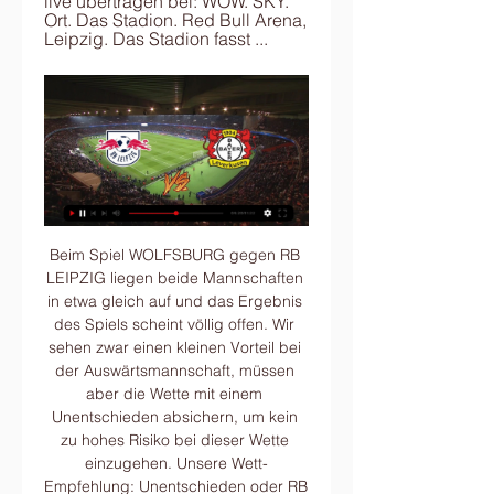
live übertragen bei: WOW. SKY. 
Ort. Das Stadion. Red Bull Arena, 
Leipzig. Das Stadion fasst ...
Beim Spiel WOLFSBURG gegen RB LEIPZIG liegen beide Mannschaften in etwa gleich auf und das Ergebnis des Spiels scheint völlig offen. Wir sehen zwar einen kleinen Vorteil bei der Auswärtsmannschaft, müssen aber die Wette mit einem Unentschieden absichern, um kein zu hohes Risiko bei dieser Wette einzugehen. Unsere Wett-Empfehlung: Unentschieden oder RB LEIPZIG. Letzte Spiele von WOLFSBURG.

Daily Motivation Tips | Legacy Sports 2c - Club baseball team vor 3 Stunden — (UHR=))) RB Leipzig gegen Leverkusen im streaming RB Leipzig live im TV schauen 20 Januar 2024 Bundesliga live hören RB Leipzig gegen Bayer ...

Bayer 04 Leverkusen gegen RB Leipzig live im TV & Stream 16.11.2017 — 12. Spieltag in der Bundesliga: Am Sonnabend empfängt Bayer Leverkusen RB Leipzig. Alle Infos zu TV-Termin & Stream.

RB Leipzig vs. Bayer Leverkusen heute live: Bundesliga im vor 2 Stunden — RB Leipzig vs. Bayer Leverkusen: TV, LIVE-STREAM - die Bundesliga bei DAZN. Neben Sky ist DAZN der zweite große Rechteinhaber der Bundesliga. In ...

Definitions of Liste der Gemeinden in der Steiermark, synonyms, antonyms, derivatives of Liste der Gemeinden in der Steiermark, analogical dictionary of Liste der Gemeinden in der Steiermark (German)

Wenn viele etwas gemeinsam tun, dann lässt sich mehr erreichen. Dieser ebenso einfachen wie erfolgreichen Idee folgt "Viele schaffen mehr", die Crowdfunding-Initiative der Volksbank Ruhr Mitte. Auf www.foerderpott.de stellen soziale, karitative und kulturelle Einrichtungen, Initiativen und Vereine aus der Region ihre Projektideen vor. Viele Interessierte unterstützen gemeinsam ihre.

Spiel- und Sport-Vereine Sankt Georgen an der Stiefing - sichten Sie alle Firmen und Unternehmen mit Adresse, Telefonnummer und ★ Bewertungen. Das Stadtbranchenbuch für Sankt Georgen an der Stiefing zeigt Ihnen aktuell ᐅ 100 Einträge.

08. Juli 2020 . International Ausschreibung: Altersklassen-EM 2020 . Die Europameisterschaften der Altersklassen (O35, O40, O45, O50, O55, O60, O65, O70 u. O75) finden vom 27. September – 4. Oktober 2020 in Zadar... 18. Juni 2020 . 2020 European Mens & Womens Championships Alles zum Thema . International "Ein vorher nicht erwarteter Erfolg" 20. Februar 2020. International Silbermedaille für.

Bundesliga heute: Bayer 04 Leverkusen gegen RB Leipzig 19.08.2023 — Bundesliga>. Bundesliga heute: Bayer 04 Leverkusen gegen RB Leipzig LIVE im TV, Live-Ticker & Livestream.

Das Bundesliga Spiel RB Leipzig gegen VfL Wolfsburg wird auf den oben genannten Sendern/Portalen gezeigt. Wir sehen uns als Dienst am Fussball- und Handballfan, der wissen möchte, wann seine Lieblingsmannschaft, in diesem Fall RB Leipzig oder VfL Wolfsburg wo auf welchen Kanälen läuft. Wir zeigen hier Möglichkeiten das Spiel RB Leipzig gegen VfL Wolfsburg im Fernsehen oder Internet zu.

Der Grasshopper Club Zürich ist ein todkranker Klub. Nächste Saison wird er in der Challenge League spielen. Eine neue Mannschaft und der Wiederaufstieg könnte als Aufarbeitung nicht genügen.

Diese Übersicht zeigt, mit welcher Tabellen-Endplatzierung der Verein GAIS eine Spielzeit abgeschlossen hat und in welcher Liga er aktiv war.

Frankfurt/Main - Eintracht Frankfurt geht trotz der Absage der Fußballspiele der 1. und 2. Liga in der Schweiz für den März wegen der Coronavirus-Epidemie von einer Austragung der Rückpartie der Europa League beim FC Basel aus. «Wir spielen in Basel», sagte Jan Strasheim, Sprecher des.

Der FC Aarau erarbeitet sich einen hochverdienten Punkt beim 1:1-Remis gegen den FC Vaduz mit einer aufsässigen und vorwärts orientierten Spielweise. Präsentiert von ProCloud AG. FCA TV. Veröffentlicht am 14. Juli 2020 «Ein Sieg wäre möglich gewesen» Bei den «Stimmen zum Spiel» sprechen Mats Hammerich und Cheftrainer Stephan Keller über das Remis in Vaduz. Club. Veröffentlicht am.

Hallescher FC v Eintracht Braunschweig; Hallescher FC. Hallescher FC Postponed Eintracht Braunschweig 2020-03-17 18:00. Stadium: Erdgas Sportpark Round: 29 . Home Manager: Ismail Atalan Away Manager: Marco Antwerpen Eintracht Braunschweig. Matches Charts Vip Data History.

Fußball live | Bundesliga | RB Leipzig - Bayer Leverkusen Alle Live-Übertragungen · TV · HD-TV · Internet (Livestream) · (Web-)Radio · Smartphone / Tablet · Set-Top-Box / Stick / Konsole · Smart TV.

In der Fußball-Bundesliga kommt es am Samstag (18:30 Uhr) im Rahmen des zwölften Spieltags zum Aufeinandertreffen zwischen RB Leipzig und dem 1. FC Köln. sport.de hat alle Infos zu Live-Ticker.

SC YF Juventus b (Jun.C 1/S) 1 : 13 Trainingsspiele Spielnummer 706555 Wisacher - Platzzuteilung erfolgt vor Ort, Regensdorf 14:00 SC YF. FC Zürich II. Meisterschaft Promotion League Spielnummer 121668 Juchhof 1 - R4, Zürich Sa 22.08.2020 12:00 SC YF Juventus a - SC.

SK Austria Klagenfurt SKN St. Pölten heute am 18.07.2017 im Live Stream: In diesem Artikel möchten wir weitere Streaming-Informationen zum Spiel SK Austria Klagenfurt SKN St. Pölten geben. Neu bei Sky.de: KOMPLETT SPORT !! Tages- Wochen- und Monats-Tickets Tages- …

Wolfsburg vs. FC Bayern München live im TV, Stream und Ticker: Wo läuft die Bundesliga-Übertragung beim Fußball heute am Samstag, 27.6.20? Auf Sky, DAZN, Amazon...

Der Franzose war im Jänner 2017 für kolportierte zehn Millionen Euro von Red Bull Salzburg nach Leipzig gewechselt. Dort ist der 21-Jährige, der neben Bayern München und Paris Saint-Germain.

Transfers: Übersicht aller Zu- und Abgänge des Vereins YF Juventus II der aktuellen Saison. SC YF Juventus Zürich II - Transfers 01/02 | Transfermarkt Um die …

RB Leipzig gegen Bayer Leverkusen in TV, Radio & Stream 22.10.2022 — Gegen den FC Augsburg kämpft RB Leipzig am kommenden Samstag um den nächsten Dreier. RB-Coach Marco Rose bekannte vor dem Spiel, ...

Bayern München trifft im Halbfinale der Champions League am Mittwochabend auf Olympique Lyon. ran.de blickt auf die bisherigen acht Duelle dieser beiden Teams zurück. Einmal folgte auf …

Für das ZDF ist das CL-Finale 2018 die vorerst letzte Live-Übertragung der Champions League. Ab der neuen Spielzeit 2018/19 übertragen nur noch der Pay-TV-Sender Sky und das ebenfalls kostenpflichtige Streaming-Portal DAZN die Champions League Spiele. FC Liverpool vs Real Madrid: Das Finale der Champions League als Live-Stream und im Live-Ticker. Wer das packende Finale in der Champions.

Bayer Leverkusen live im TV schauen Bayer Leverkusen Spielplan: Die nächsten Live-Spiele. RB Leipzig - Bayer Leverkusen Samstag (20.01.), 18:30 Uhr Bundesliga, 18. Spieltag Live-Übertragung:

Wenn Sie unter Windows 10 einen schwarzen Bildschirm sehen, kann das verschiedene Ursachen haben. Häufig findet Ihr Computer nicht den richtigen Monitoranschluss oder Sie haben Windows 10 nicht auf die gepatchte Version aktualisiert. Alle Informationen zum Fehler finden Sie in diesem Praxistipp.

sie befinden sich im Bereich der 2.Mannschaft des Königsborner SV Fussball. Die 2.Mannschaft spielt in der Kreisliga B2. Kreis Unna/Hamm 32 . Folgende Teams sind in der Kreisliga B2: 1. BSV Heeren ll. 2. SG Massen ll. 3. SSV Mühlhausen lll. 4. VfL Kamen ll. 5. SG Holzzwickede ll. 6. FC Overberge ll. 7. TIU Rünthe. 8. SuS Kaiserau lll. 9. SG Bockum- Hövel lV. 10. FC TuRa Bergkamen ll. 11.

Bundesliga live: RB gegen Bayer in TV, Radio und Stream vor 2 Tagen — RB Leipzig gegen Bayer 04 Leverkusen live im TV (Sky Sport Top Event HD) und Free-TV. Die Bundesligapartie wird exklusiv von Sky übertragen.

2020-5-30 · Eintracht Frankfurt vs. Werder Bremen wird am Mittwochabend nicht nur live im TV bei der ARD und Sky gezeigt / übertragen, sondern kommt alternativ auch in …

Das Gastspiel von Tabellenführer Austria Klagenfurt beim SV Horn ist am Freitagabend wegen heftigen Regens und Gewittern beim Pausenstand von 2:2.

Adana Demirspor kadrosu. Tüm kulüp maç planı. Zwischenzeitliche Aufstiege in die 1 Liga führten unter anderem auch dazu, dass Talente wie Fatih Terim, Hasan Sas,Eser Özaltindere etc. für den türkischen Fussball gewonnen wurden. Der Vereinsname taucht öfters im …

RB Leipzig gegen Bayer Leverkusen heute live im TV und 30.01.2021 — Wie für ein 18.30-Uhr-Spiel üblich wird die Partie heute live und über die vollen 90 Minuten vom Pay-TV-Sender Sky aus Unterföhring übertragen.

Der Meister feierte am Sonntag im turbulenten Topspiel der Runde bei Bayer Leverkusen. Bayer rutschte durch die Niederlage auf Rang drei ab und hat im Kampf um die direkte. Glasgow Rangers.

Bigger: «Totgesagte leben länger. Sportlich stehen dem FC Wil nun gleich zwei Duelle gegen direkte Konkurrenten im Abstiegskampf bevor. Am Sonntag reisen die Ostschweizer nach Chiasso, eine Woche später steht ein Auswärtsspiel gegen Le Mont auf dem Programm. Empfohlene Artikel.

RB Leipzig - 1. FC Köln. Konsens bei Kurvensitzung: Capos erklären Disput mit Werner & Co. Von Ullrich Kroemer 25.11.2019, 18:12 Uhr. Spieler loben Nagelsmanns Taktik: Die Gründe für Torrausch und Kreativexplosion. Von Ullrich Kroemer 25.11.2019, 10:11 Uhr. Spieler des RB-Spiels gegen Köln: Nkunku für den Kicker Mann des Spieltags 25.11.2019, 07:38 Uhr. Nach dem 200. Spiel: Rekordmann.

St. Gallen spielt, Thun trifft. Dabei hätte die Verteidigung des Heimteams wissen müssen, dass es eine schlechte Idee ist, Thuns Nummer 9 derartige Freiheiten zu gestatten.

Bayer Leverkusen vs. RB Leipzig: TV, LIVE-STREAM 26.09.2020 — Bundesliga: Bayer Leverkusen vs. RB Leipzig heute live im TV bei Sky sehen. Die Partie Leverkusen vs. Leipzig wird heute vom Pay-TV-Sender Sky ...

Die Statistik der Sommertransfers zeigt die Transferübersicht der 1. Bundesliga in der Saison 20/21. Es wird unter anderem der Marktwert und die Ablösesumme dargestellt.

30.01.2020 – 12:13. Sky Deutschland. Das Bundesliga-Spitzenspiel am Samstagabend: RB Leipzig gegen Borussia Mönchengladbach live und exklusiv bei Sky

[Streamen>] RB Leipzig gegen Leverkusen im stream DAZN vor 5 Stunden — [Streamen>] RB Leipzig gegen Leverkusen im stream DAZN LIVE-STREAM: RB Leipzig vs. Bayer Leverkusen 20 Januar 2024 vor 2 Stunden — [Schaue ...

