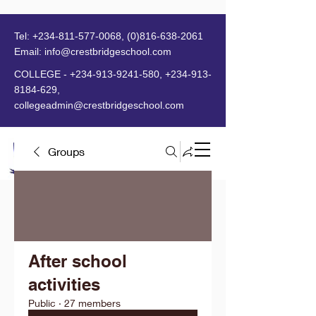
Tel:
+234-811-577-0068
,
(0)816-638-2061
Email:
info@crestbridgeschool.com
​
COLLEGE -
+234-913-9241-580
,
+234-913-
8184-629
,
collegeadmin@crestbridgeschool.com
Groups
MENU
After school
activities
Public
·
27 members