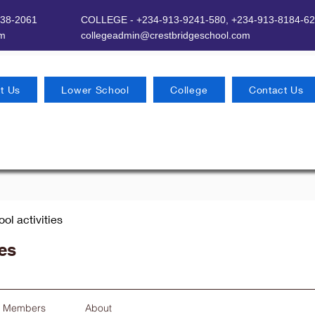
638-2061
COLLEGE - +234-913-9241-580,
+234-913-8184-62
om
​
collegeadmin@crestbridgeschool.com
t Us
Lower School
College
Contact Us
ool activities
ies
Members
About