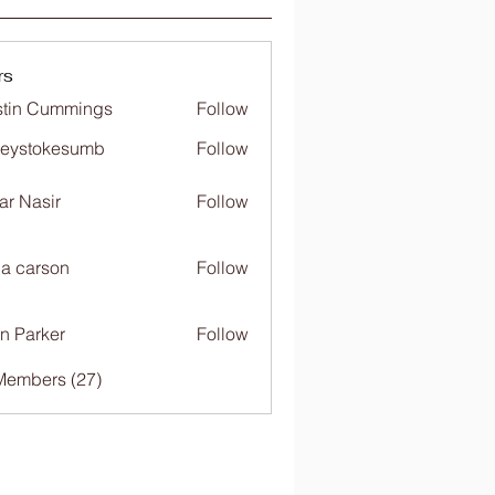
rs
tin Cummings
Follow
freystokesumb
Follow
stokesumb
far Nasir
Follow
ia carson
Follow
n Parker
Follow
Members (27)