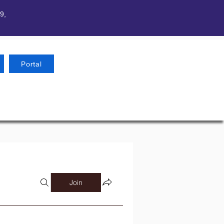
9,
Portal
Join