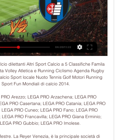
sta notte: gli olandesi partono da un tiepido vantaggio per 1-0 ottenuto nella trasferta londinese.

Sfuma sull’ultimo gradino del Mondiale per Club il sogno iridato della Cucine Lube Civitanova, battuta in tre set equilibratissimi (25-27, 22-25, 22-25) nella finalissima della competizione dai “marziani” dello Zenit Kazan, campioni d’Europa in carica e in grado di conquistare anche …

Oggi le Azzurre avviano il proprio percorso verso l’EuroBasket Women 2019, affrontando la Macedonia a Skopje nella prima partita di qualificazione (ore 17.00, diretta su SkySport3HD). Mercoledì 15 la squadra allenata da Marco Crespi tornerà in campo per affrontare la Croazia a San Martino di Lupari (ore 20.30, sempre in diretta su SkySportHD).

Lecco-Pisa e Palermo-Modena, Serie B: diretta tv 23 ore fa — Lecco-Pisa e Palermo-Modena sono valide per la ventunesima giornata del campionato di Serie B: dove vederle in tv e in streaming, ...

data, orario e diretta streaming Serie B 2023/2024 8 ore fa — La partita andrà in scena nella giornata di sabato 20 gennaio alle ore 16:15; la diretta televisiva sarà affidata a Sky Sport, mentre lo ...

Vicofertile, 29 Ottobre 2018 – Nella 3^ Giornata di Andata del Campionato Juniores Under 19 Femminile il Parma ospita sul campo di casa, il “Nuovo Comunale” di Vicofertile, il Bologna “B”: un altro Derby, come quello pirotecnico del sabato precedente col Sassuolo, senza punti in palio visto che entrambe partecipano fuori classifica.

Porto Sant’Elpidio è un comune lungo la costa delle Marche, in provincia di Fermo, noto per il distretto delle calzature. Lo storico borgo marinaro, che ebbe origine come scalo marittimo di Sant’Elpidio a Mare, è ora diventato un’ attrezzata stazione balneare.

La partita Villarreal-Zenit St. Petersburg Europa League inizierà il oggi 21:00. L’arbitro nella partita sarà Artur Dias. La squadra Villarreal è in posizione , che porta l’avanzamento ai campionati europei.Nelle 5 ultime partite la squadra ha guadagnato 0 punti.Giocatori Villarreal nella Europa League con il maggior numero dei gol: Karl.

SienaFree.it Robur Siena nel girone A della Serie C SienaFree.it stadio-DSC_0531 La Robur Siena è stata inserita nel girone della Serie C (ex Lega Pro), insieme alle seguenti squadre: Alessandria, Arezzo, Arzachena, Carrarese, Cuneo, Gavarrano, Giana Erminio, Livorno, Lucchese, Monza, Olbia, Piacenza, Pisa,. LA ROBUR SIENA INSERITA NEL.

26/07/2012 - CAD (Codice dell'Amministrazione Digitale)... 26/07/2012 - Linea Amica con ENEA per informazioni su incentivi 55% efficienza energetica

Pisa - Lecco in Diretta Streaming Guarda Pisa - Lecco Live e On Demand su DAZN IT con 2 dispositivi diversi contemporaneamente e connetti fino a 6 dispositivi.

PER IL PADOVA SOLO UN PARI PER 0-0 CON LA FERMANA. I biancoscudati impattano a reti bianche nel posticipo allo stadio Euganeo, ma mantengono comunque sei punti di vantaggio sul Renate, secondo. Qualche difficoltà di troppo per la squadra di Bisoli, che gioca a ritmi bassi e fallisce alcune ghiotte occasioni da gol.

Lecco v Pisa Pronostici, Risultati in Diretta e Quote Guarda adesso live senza annunci! Live Stream verificato legalmente. * Per guardare, devi avere un account con soldi o una scommessa ...

REGGIO AUDACE - PERGOLETTESE: LA TERNA ARBITRALE Torna Indietro. Il sig. MARCO EMMANUELE della sez. di Pisa e' stato designato a dirigere la gara di domenica a REGGIO EMILIA. Assistenti di linea saranno il sig. MARCO CROCE e il sig.MARCO ORLANDO FERRAIOLI della sez. di Nocera Inferiore. U.S.PERGOLETTESE 1932 Srl. Home Page; Sponsor;

CINGHIE DI TRASMISSIONE CESENA. Impresaitalia ha trovato 27 aziende nella categoria cinghie di trasmissione a cesena.Per ogni azienda potrai conoscere la valutazione degli altri utenti e trovare numero di telefono, indirizzo e ogni altro riferimento.

++[Calcio-TV]4K]* Lecco-Pisa diretta tv gratis - UK.COM Pisa-Lecco dove vederla: Sky, DAZN o NOW? Canale tv, diretta streaming, formazioni.Il Bologna fa visita al Lecce nel lunch match della 14ª ...UK.COM · 21 min fa

La partita vista dai tifosi. Il Benevento Calcio conquista la terza vittoria consecutiva battendo di misura il Cittadella allo stadio “Ciro Vigorito”....

Parte da Alessandria il programma di sviluppo retail in Italia dell’insegna spagnola di abbigliamento e accessori femminili Punt Roma. Il nuovo negozio, che si estende su una superficie di 160 metri quadri, si trova nel centrale corso Roma al 34.

10:35 Trasmissioni delle sedute del Parlamento: diretta dalla Camera dei Deputati: seguito della discussione del testo unificato delle proposte di legge costituzionale: BRUNO BOSSIO; CECCANTI; BRESCIA ed altri; MELONI ed altri: Modifica all'articolo 58 della Costituzione in materia di elettorato per l'elezione del Senato della Repubblica.

Pisa in diretta streamin | Mingo Makes It Potte Group 5 ore fa — [Trasmissione in diretta**] Lecco — Pisa in diretta streaming Lecco - Pisa: diretta live Serie B Calcio 20/01/2024 20 gennaio 2024 Diretta ...

Il Milan liquida a fatica il Frosinone: 2-0 e speranze Champions ancora vive Il Milan soffre terribilmente contro il Frosinone già retrocesso ma vince grazie a Piatek e Borini: ora la Champions è possibile. Male la Fiorentina, salvo il Parma. Alle 20:30 Juventus-Atalanta e Napoli-Inter.

Brescia-Virtus Entella 4-0 Cittadella-Venezia 2-1 Hellas Verona-Spal 3-1 Parma-Udinese 3-2 Pordenone-Milan 0-1 Spezia-Cremonese 3-0 Girone B Ascoli-Lecce 3-4 Benevento-Perugia 2-1 Juve Stabia-Crotone 1-0 Pisa-Cosenza 3-1 Salernitana-Livorno 1-2 Trapani-Frosinone 1-0 B) DECISIONI DEL GIUDICE SPORTIVO Il Giudice Sportivo avv.

Confcommercio Nuoro Ogliastra e la collaborazione della SAF- Scuola di Arte Floreale Eventi Fioriti Calabria e Sardegna organizza per i prossimi 25 e 26 novembre 2019, dalle ore 9.00 alle 18.00 a Nuor...

Cagliari in cerca di riscatto, dopo il sorprendente ko casalingo contro il Brescia nella prima di campionato. Ed è ancora match amarcord: dopo la sfida a Cellino, infatti, arriva quella all'Inter di Barella, che anche