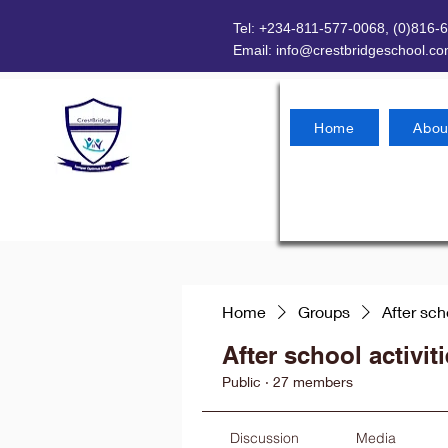
Tel: +234-811-577-0068, (0)816-
Email:
info@crestbridgeschool.c
Home
Abou
Home
Groups
After sch
After school activit
Public
·
27 members
Discussion
Media