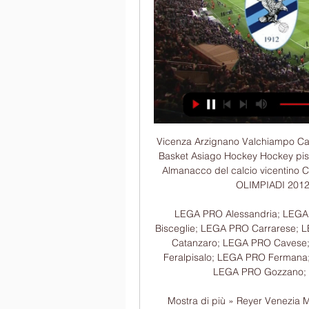
Vicenza Arzignano Valchiampo Calcio dilettanti Altri Sport Calcio a 5 Classifiche Famila Basket Asiago Hockey Hockey pista Volley Atletica e Running Ciclismo Agenda Rugby Almanacco del calcio vicentino Calcio Sport locale Nuoto Tennis Golf Motori Running OLIMPIADI 2012 Sport Fun Mondiali di calcio 2014.

LEGA PRO Alessandria; LEGA PRO Arezzo; LEGA PRO Arzachena; LEGA PRO Bisceglie; LEGA PRO Carrarese; LEGA PRO Casertana; LEGA PRO Catania; LEGA PRO Catanzaro; LEGA PRO Cavese; LEGA PRO Cuneo; LEGA PRO Fano; LEGA PRO Feralpisalo; LEGA PRO Fermana; LEGA PRO Francavilla; LEGA PRO Giana Erminio; LEGA PRO Gozzano; LEGA PRO Gubbio; LEGA PRO Imolese.

Mostra di più » Reyer Venezia Mestre. La Reyer Venezia, è la principale società di pallacanestro di Venezia e milita in Serie A. Nel suo palmarès vanta la vittoria di tre scudetti, conquistati nella stagioni 1941-42, 1942-43 e 2016-17, e della FIBA Europe Cup 2017-2018.

Francesca Fialdini si racconta a Tv Sorrisi e Canzoni. “Il lavoro mi tiene viva, non ne farei a meno. Ma un figlio è un miracolo, sposterei pure le montagne”. La conduttrice di "Da noi… a ruota libera" - in onda la domenica su Raiuno - si è raccontata al settimanale. "A 40 anni mentirei se

Lecco-Pisa in radio: dove ascoltarla in radiocronaca diretta 4 ore fa — Si tratta di un match in programma per il campionato cadetto italiano di calcio. Potete seguirla in diretta radio streaming o acquistare il ...

8°st Pericoloso il SudTirol, cross dalla destra, palla mancata dalla difesa biancoscudata e palla che danza sulla linea di porta, sfera che sfila sul fondo. Brivido per la difesa biancoscudata. 10°st Esce Bertoni, entra Cia. 11°st Grande azione in serpentina per Cisco, Frascatore è costretto ad abbatterlo al limite.

La città di Fortaleza in Brasile ha ospitato i Campionati del Mondo Iku di karate. Convocati con la Nazionale Italiana Fik ( Federazione Italiana karate ) 2 atleti pometini appartenenti alla New Line karate di via Orazio 28: Tommmaso Giuli e Lorenzo Baldoncini, entrambi categoria cadetti (14-15 anni) specialità kumite (combattimento).

Lecco-Pisa: dove vederla 20-01-2024 13 ore fa — Puoi vedere Lecco Pisa in streaming live su DAZN, Sky Sport. A che ora ? Il kickoff del match della giornata di Serie B, è in programma 20.01.

Dove vedere le partite di calcio in diretta streaming gratis (senza Rojadirecta) di oggi martedì 5 novembre 2019, dove spiccano Dortmund-Inter, Napoli-Salisburgo e Barcellona-Slavia Praga, partite della quarta giornata della fase a gironi di Champions League 2019-2020. 16:00 Borussia Dortmund-Inter

CALCIO@!!]Lecco - Pisa in diretta streaming partita Gratis 16 minuti fa — Lecco - Pisa" Diretta Pisa-Lecco ore 20.45: dove vederla in tv, in streaming e probabili formazioni.Pisa - A chiudere il programma della ...

Lecco-Pisa: dove vederla Tv e Diretta Streaming, Sky o 10 ore fa — TV/Streaming: DAZN, Sky; Luogo: Lecco; Stadio: Rigamonti-Ceppi; Arbitro: Matteo Gualtieri. Lecco-Pisa è trasmessa in diretta da Dazn, a partire ...

lecco-pisa diretta web sabato 20 gennaio ore 16.15 22 ore fa — Un Lecco alla riscossa quello che scenderà in campo alle 16,15 contro un Pisa manovriero e che ha una delle rose meglio allestite della ...

Gli stimoli sono prodotti di un’esistenza mutevole e varia. La realtà si viene a rappresentare attraverso un’osservazione diretta. Il gusto per la rappresentazione dei sentimenti è analizzato attraverso lo psicologismo: le Madonne non sono più paradigmi liturgici, ma espressione di un mondo d’affetti umani.

Sampdoria-Juventus, occhio ai colombiani. Prendi la classifica e leggi: 29 punti di scarto. Match già scritto? Non corriamo troppo. Se la formazione di Allegri pare un carrarmato, i locali arrivano all’impegno sulla scia dell’1-0 al Genoa nello scorso week-end.

L’avversaria del Liverpool nella finale di Champions League sarà una tra Ajax e Tottenham. Se questo è noto, quel che non è noto è quale sarà l’esito dell’incerto match di que