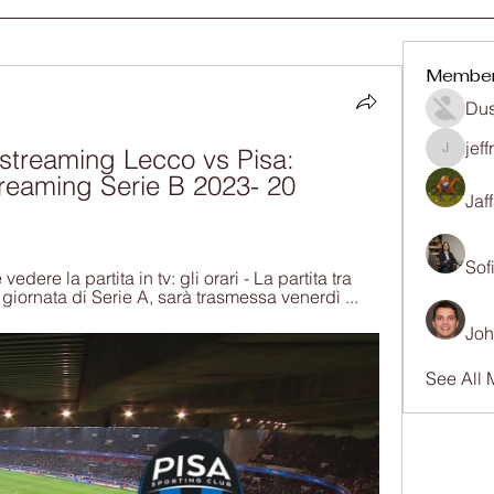
Membe
Dus
jef
 streaming Lecco vs Pisa: 
jeffrey
Streaming Serie B 2023- 20 
Jaf
Sof
ere la partita in tv: gli orari - La partita tra 
giornata di Serie A, sarà trasmessa venerdì ...
Joh
See All 