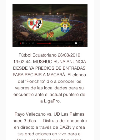
Fútbol Ecuatoriano 26/08/2019 13:02:44. MUSHUC RUNA ANUNCIA DESDE YA PRECIOS DE ENTRADAS PARA RECIBIR A MACARÁ. El elenco del "Ponchito" dio a conocer los valores de las localidades para su encuentro ante el actual puntero de la LigaPro.

Rayo Vallecano vs. UD Las Palmas hace 3 días — Disfruta del encuentro en directo a través de DAZN y crea tus predicciones en vivo para el Rayo-Las Palmas desde nuestra casa de apuestas.

Las Palmas 0-1 Rayo: resultado, resumen y goles Se marchó la pelota fuera por línea de fondo. 80' Se está endureciendo Final de los primeros 45' que acaba con empate 0-0 entre Las Palmas y Rayo Vallecano.

Ateneo Hotel, Madrid, España con descuento? Reserva este hotel en promoción con Hoteles.com! Ir a la página principal. Presiona la tecla Intro para activar. español (México) Reserva en línea o llama al 55-1500-1058 Se pueden aplicar cargos locales. Horas de la operación:. Hotel en el centro de la ciudad,.

En la Avenida Juan Carlos I,. Magnífica promoción de villas adosadas en San Miguel de Abona en el Residencial San Blas, Golf del Sur. Es un complejo cerr... 922 938 681 922 938 681 Contactar Guardar Descartar. 11. Promoción de obra nueva en Arona, Santa Cruz de Tenerife.

Nos vamos hoy con el hasta Irún, donde pese a jugar ayer el Osasuna , hoy vuelven disputan otro partido frente a la Real Sociedad.. Es un partido entre dos equipos de primera pero son olvidar que el Osasuna es un recién ascendido pero un clásico d primera, y es un duelo Vasco.

LALIGA EA SPORTS J10 - Rayo Vallecano ... directo. Rayo Vallecano de Madrid SAD. 66'. Falta en contra. Falta de Máximo Perrone (Las Palmas). Unión Deportiva Las Palmas SAD. 66'. Falta a favor. Isi ...

Potros de Hierro del Atlante y su flamante campeón de goleo reciben mañana a Alebrijes de Oaxaca, en su duelo de ida por las semifinales del Torneo Apertura 2015 del Ascenso MX en el estadio.

Ayacucho - Deportivo Municipal: Listas de transmisión en vivo (TV, streaming en vivo, radio) Este partido ha concluido Al pie encontrarás las listas originales de programación en vivo para este partido.

87 Verdirrojo 88 Larre Borges Neptuno - Primera 89 Neptuno - Primera 90 Capurro 91 Pe arol - Primera 92/93 Urupan - Tercera 94 Verdirrojo - Primera 95/96 Larra aga - Tercera 97 Col n - Tercera 98 Sayago - Segunda 02/03 Urupan - Tercera 04 Larre Borges - Tercera 05 Marne - Tercera 07 Olivol Mundial - Metropolitano (Desde 8a. fecha) 08 09 10

El dólar cerró a $16,16 y en la semana bajó 14 centavos. En tanto, la divisa quedó en $15,74 para la compra, acuerdo al promedio que releva el Banco Central.

Seguí en vivo Deportivo Llacuabamba VS Sport Boys - TyC Sports. TyC Sports, 11 de Julio de 2020 a las 07:00. Seguí en vivo Deportivo Llacuabamba VS Sport BoysTyC Sports continuar leyendo...

LaLiga EA Sports 2023-2024 en vivo en directo online. hace 9 horas — Recibe las últimas novedades de Fútbol en Eurosport. Accede al Rayo Vallecano - UD Las Palmas en directo en 20/01/2024.

Programación: Deportes Temuco vs. Universidad de Chile. Deportes Temuco va en busca de su primer triunfo del campeonato, mientras que Universidad de Chile …

Consulta los datos del partido RB Leipzig vs. Oporto en la competición Champions League 2017/2018 con comentarios en directo en AS.com (A Fondo)

Alianza Atlético venció 3-2 a Cienciano en Sullana. El partido se disputó en el Estadio Coloso de la Frontera por la fecha 8 del Torneo Apertura. Los norteños lograron voltear el marcador y sumaron tres importantes puntos que lo ubicaron sexto en la tabla de posiciones del fútbol peruano.

((FÚTBOL#)) Rayo Vallecano vs Las Palmas en vivo gratis hace 17 minutos — 2024 13:00:00 UTC en LaLiga. Cuando comience el partido, podrás seguir Rayo Vallecano vs Las Palmas en vivo el marcador, las clasificaciones ...

Rayo Vallecano vs Las Palmas En vivo Explore las estadísticas de Rayo Vallecano vs Las Palmas live en AiScore - Estamos actualizando los números en esta página cada segundo del juego. General.

Murió Juan Carlos Montes,. San Lorenzo derrotó a Lanús en un partido electrizante.. Carloni responsabilizó a Maradona por las bombas de estruendo en el Gigante.

2012-8-24 · San José, Costa Rica 4 y 5 de Septiembre de 2012 PROGRAMA MARTES, 4 DE SEPTIEMBRE DE 2012. los sistemas de transmisión y distribución” Ulf Häger, Institut für Energiesysteme, Energieeffizienz und Energiewirtschaft. Universidad Nacional de Asunción, Paraguay.

Cenas con flamenco en Córdoba ¿Alguna vez has disfrutado de cenas con flamenco en Córdoba? Un placer que no te puedes perder. En nuestra taberna organizamos eventos y conciertos de flamenco en directo con los mejores artistas invitados.

Parroquia de Nuestra Señora de los Desamparados Toluca, Toluca de Lerdo. 1.9K likes. Pagina de la Iglesia de Nuestra Señora de los Desamparados que muestra los eventos

"En octubre la Revista Semana publicó un artículo en el que afirmaba que Valledupar Fútbol Club tiene fuerzas paramilitares en su estructura económica, esos apuntes hay que aclararlos por eso exijo a la Fiscalía que investigue esta situación para aclararla, nosotros tenemos una incondicional disposición de ponerle el pecho al equipo, pero primero hay que despejar este interrogante para.

Round 8 Cusco FC - Sport Boys Universitario - Univ. San Martín de P. Ayacucho FC - Sport Huancayo EMD Binacional - Academia Cantolao Dep. Municipal - Cienciano Carlos A. Mannucci - Dep. Llacuabamba Atlético Grau - Alianza Universidad Sporting Cristal - Alianza Lima U.T.C. - Univ. Cesar Vallejo FBC Melgar - FC Carlos Stein Round 9 Alianza Lima - Cusco FC Univ. San Martín de P. - EMD.

Ver en directo online Las Palmas vs Rayo Vallecano de La 18 oct 2023 — Te contamos dónde ver en directo online el Las Palmas vs. Rayo Vallecano de La Liga 2023-2024: Movistar, DAZN, canal de TV y streaming en ...

Goles de Argentino de Quilmes: 77.. por agresión a un juez de línea. No continuó, ni se modificó el resultado. Publicado por Jose Carluccio en 13:05. Etiquetas: argentina, argentino de quilmes, futbol, historiales, provincia de buenos aires, quilmes, remedios de. acassuso (2) adrogue (5) agronomia (3) agropecuario argentino (5.

El Leganés abre 2020 en racha tras conseguir siete puntos de nueve en diciembre.. Real Valladolid 3 78'Enes Unal 7'Enes Unal.. 2 Betis - Real Madrid en directo, la Liga Santander en vivo;

La reforma fiscal aprobada a finales del año pasado ha favorecido la fiscalidad de los contribuyentes mayores de 65 años, al introducir un nuevo supuesto de exención en el Impuesto sobre la Renta de las Personas Físicas para las ganancias patrimoniales obtenidas por estos contribuyentes, siempre que el importe obtenido por la transmisión se destine a constituir una renta vitalicia.

La 21 edición de Flamenco Viene del Sur. la actuación 'En Directo' del cantaor Duquende con Dani de Morón a la guitarra. Este ciclo programado por el Instituto Andaluz del Flamenco,.

Valencia vs Levante el resultado en vivo en la liga La Liga. Presentamos el resultado en vivo, la composición de los equipos antes del partido, los goleadores, las estadísticas y la tabla de posiciones

CONMEBOL Sudamericana Comentarios en directo del Cerro Porteño v Independiente Santa Fe 30 de septiembre de 2016, incluyendo todas las estadísticas y eventos clave del partido, actualizado al.

Varios miles de jugadores en el mundo. DOFUS es un juego de rol multijugador masivo en línea cuyo objetivo es encontrar los seis preciados dofus para convertirte en el amo y señor de Amakna.

Primera B Comentarios en directo del Valledupar v Deportes Quindío 1 de febrero de 2020, incluyendo todas las estadísticas y eventos clave del partido, actualizado al instante.

Rayo - Las Palmas, en directo | LaLiga EA Sports hoy en vivo hace 27 minutos — ¡Bienvenidos al partido que abre la jornada del sábado! ¡Bienvenidos al duelo entre el Rayo Vallecano y Las Palmas! Vallecas recibe con hambre ...

2020-5-15 · Internacional, Universidad Estatal a Distancia, Costa Rica. Gerente de Proyecto, Project Management Leadership Group, Inc. US. Monitor Clínico, Gerente de Proyecto y Gerente de Control de Calidad, Merck Sharp and Dohme. Ronaldo González Médico y Cirujano, Universidad de San Carlos de Guatemala. Postgrado en Medicina Interna,

En vivo Rayo Vallecano vs Las Palmas minuto a En vivo Rayo Vallecano vs Las Palmas vea el minuto a minuto del partido Rayo Vallecano vs Las Palmas de la Liga de Espana. Goles, alineaciones y resumen del ...

RAYO VALLECANO vs LAS PALMAS EN VIVO - YouTube YouTube YouTube YouTube Falso Nueve Hace 8 horas Hace 8 horas

LIBRERIA EL ATENEO EN BUENOS AIRES. Nombre de usuario. Contraseña ¿Eres nuevo en GuiaLocal? Regístrate. Nombre de usuario. E-mail. Contraseña. Aumenta tus ventas AHORA. Este podría ser un anuncio de tu empresa o negocio. Destaca tu negocio en GuiaLocal Buenos Aires y llega a más potenciales clientes.

¡Nos mudamos! Visitá nuestro nuevo sitio. Mostrando entradas con la etiqueta Ligas locales.Mostrar todas las entradas. Mostrando entradas con la etiqueta Ligas locales.Mostrar todas las entradas

Ahora la tabla de clasificados para para disputar las definiciones quedó completa para la Liguilla y Reclasificatorio. Los que jugarán la Liguilla son Malvín, Olimpia, Trouville, Nacional, Hebraica y Macabi y Defensor Sporting. Por su parte disputarán el Reclasificatorio Urunday Universitario, Goes, Aguada, Biguá, Capitol, y Sayago

LaLiga Crónica del partido Celta de Vigo v Villarreal el 30 de marzo de 2019, incluyendo todos los goles y acciones. Opina sobre el partido en los comentarios.

O retorno do Marcílio Dias ao Campeonato Catarinense já tem data e adversários definidos: a primeira partida acontecerá no dia 8 de julho, quarta-feira, às 19h, contra o Criciúma, na casa do adversário, no estádio Heriberto Hulse, pelo jogo de ida das quartas de final. A volta está marcada para o dia 11, no mesmo horário, em Itajaí.

El Ateneo Mercantil de Valencia ha programado una amplia variedad de conciertos gratuitos para el mes de junio 