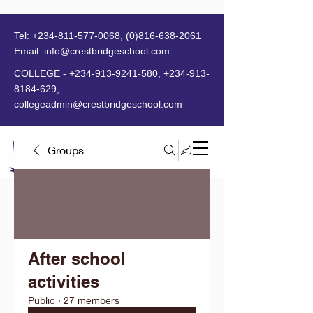
Tel:
+234-811-577-0068
,
(0)816-638-2061
Email:
info@crestbridgeschool.com
​
COLLEGE -
+234-913-9241-580
,
+234-913-
8184-629
,
collegeadmin@crestbridgeschool.com
Groups
MENU
After school
activities
Public
·
27 members