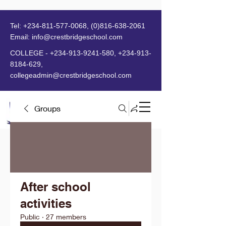
Tel:
+234-811-577-0068
,
(0)816-638-2061
Email:
info@crestbridgeschool.com
​
COLLEGE -
+234-913-9241-580
,
+234-913-
8184-629
,
collegeadmin@crestbridgeschool.com
Groups
MENU
After school
activities
Public
·
27 members