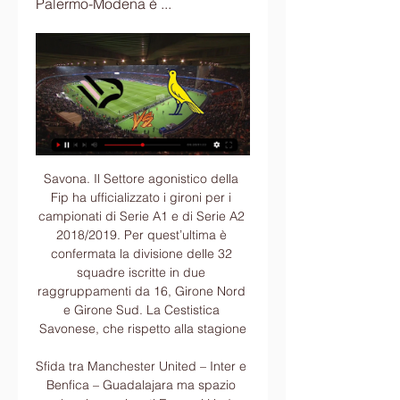
Palermo-Modena è ...
Savona. Il Settore agonistico della Fip ha ufficializzato i gironi per i campionati di Serie A1 e di Serie A2 2018/2019. Per quest’ultima è confermata la divisione delle 32 squadre iscritte in due raggruppamenti da 16, Girone Nord e Girone Sud. La Cestistica Savonese, che rispetto alla stagione

Sfida tra Manchester United – Inter e Benfica – Guadalajara ma spazio anche ai campionati Europei Under 19. Nella notte la Serie A brasiliana Sabato 20 luglio si è aperto con la Liga Aguila in Colombia dove l’Envigado ha fatto 1-1 con il Pasto mentre nella Liga Pro in Ecuador successo esterno per 0-1 del Dep. Cuenca sull’Emelec.

Genk-Napoli in diretta esclusiva dalle ore 18.55 su Sky Sport Uno. SLAVIA PRAGA-BORUSSIA DORTMUND LIVE. IL PROGRAMMA DI OGGI - GOL E HIGHLIGHTS DELLA 2^ GIORNATA. DAZN1 SUL CANALE 209 DI SKY: LA GUIDA

LR Vicenza Virtus Chieri in diretta: scopri i risultati della partita LR Vicenza Virtus Chieri live e segui i tabellini in diretta LR Vicenza Virtus Chieri grazie al nostro livescore. Partita di Coppa Italia giocata il …

Paula Vanessa Rohr è su Facebook. Iscriviti a Facebook per connetterti con Paula Vanessa Rohr e altre persone che potresti conoscere. Grazie a Facebook...

Il live di San Marino Bielorussia risultati in diretta (e live video streaming online) in tempo reale, inizia il 18.11.2018. alle 17:00 UTC a San Marino Stadium, Serravalle, San Marino in UEFA Nations League, League D, Gr. 2, Europe.

Confederations Cup 2017 in diretta su Sky, Tv Svizzera italiana, Ard e Zdf e Sport 1 "SPORT IN TV",. Alle 20.45 diretta sulla ARD di Italia-Germania dell'Europeo Under 21. IL LIBRO SULLA STORIA DELLA TRASMISSIONE DI MIKE BONGIORNO. Rischiatutto.

I CANALI DI TRASMISSIONE. La diretta esclusiva della partita verrà trasmessa sul satellite Sky Sport Serie A (canale 202) e Sky Sport 251, digitale terrestre: in SD 383 e 483, in HD 373 e 473. Streaming: diretta esclusiva su NOW TV e Sky Go. Tag Fiorentina-Cagliari Sky Sport. Mediaset Premium. Lascia un …

Francesca De Maio. Download with Google Download with Facebook or download with email. QUALITÀ DELL’AMBIENTE URBANO X RAPPORTO Edizione 2014 Focus su LE CITTÀ E LA SFIDA DEI CAMBIAMENTI CLIMATICI-Clima, salute e benessere in citt.

Europeo U19, Nunziata lascia a casa due giovani viola Niente Europeo U19 per Simone Ghidotti e Gabriele Ferrarini. I due classe 2000 della Fiorentina non sono stati confermati dal commissario tecnico Carmine Nunziata per la kermesse continentale, in programma in Armenia dal 14 al 27 luglio.

I parlamentari Francesco Boccia e Nunzia De Girolamo (sposati da tempo), Gianluca Jacobini, figlio del patron della Banca Popolare di Bari, Michele Emiliano e Nicola Latorre, parlamentare del Pd. In basso Francesco Schittulli, presidente della Provincia di Bari. Fonte: di V. Arcieri

Diretta tv Modena-Palermo, streaming live e formazioni La partita si disputerà alle 20:30 e sarà trasmessa da Sky sul canale Sky Calcio 3 con collegamento alle ore 20, canale disponibile anche in HD. Su Premium ...

Due ragazze decidono di avviare una diretta su Facebook mentre si trovavano in macchina per andare a Bilina. La donna al volante inizia ad accelerare per dimostrare le sue capacità alla guida, ma prende male una curva. Lo schianto è brutale: una delle due ragazze è morta a causa delle ferite. L

La linea ATM del TRAM 10 V.le Lunigiana - 24 Maggio percorre 8km ed effettua 34 fermate che andiamo qui ad elencare. La partenza della linea 10 è dalla fermata V.le Lunigiana per poi proseguire verso queste altre destinazioni :

[Serie A] Juventus - Sampdoria: i commenti in diretta . I marchi Juventus, Juve e il logo sono di esclusiva proprietà di Juventus F.C. SpA. Questo sito non è in alcun modo autorizzato da o connesso con la Juventus F.C. SpA o il sito ufficiale del club.

Elenco delle partite previste per oggi mercoledì 9 ottobre 2019: in primo piano la Serie C con il recupero tra Teramo e Sicula Leonzio. TERAMO – Serie C in evidenza quest’oggi con il recupero del Girone C che metterà di fronte Teramo e Sicula Leonzio: da una parte c’è la formazione abruzzese che viene dal pareggio interno con il Rieti.

procopio francesco 12. seidita domenico 13. tufo nicola e assenti n. 12 consiglieri 1. capodici salvatore 2. cetrullo luciano 3. cocciro giovanni 4. de mastro raffaella 5. del corno alessandro 6. d'erchie alessandro 7. motta monica 8. rametta giovanni 9. sansalone cosimo 10. spinapolice sergio 11. verzino loredana 12. volpe felice il presidente.

Zeppieri da sogno a Parma: prima semifinale Challenger in carriera. L’azzurro classe 2001 supera in rimonta Martin Cuevas e dice: “Non mi voglio fermare”. Adesso il derby contro Federico Gaio (battuto Travaglia in tre set). L’altra semifinale sarà Robredo-Lenz

S. Girolamo Dott. Compleanno di: Carlito: OttoSpaces: sica: TiltFormia: nel 1846: Per la prima volta viene adoperato l'etere come anestetico dentistico. nel 1999: Incidente nucleare in Giappone.

Attesi più di 20.000 spettatori al Barbera per Palermo- 21 ore fa — Chi non potrà andare allo stadio, avrà la possibilità di seguire il match in diretta tv sia su Dazn che su Sky. Nel primo caso basta accedere ...

Sasso Marconi Zola-Lentigione 2-3. Tutto lo sport in tempo reale con news, statistiche, pagelle, video, audio e commenti per far vivere le emozioni degli eventi sportivi in ogni dettaglio. Da oltre 20 anni il punto di.

Al Castello di Carrù, sede della Banca Alpi Marittime, è stata presentata la formazione maschile di Cuneo Volley guidata dal coach Roberto Serniotti che con la denominazione Bam S. Bernardo Cuneo parteciperà all'inedito campionato di serie A3. Debutto al PalaUbibanca di San Rocco Castagnaretta il...

Sassuolo – Empoli 3-1 SASSUOLO Consigli 6: bucato dopo pochi secondi, non può nulla sul tiro a botta sicura di Caputo. Per il resto della partita non viene mai chiamato in causa. Lirola 7: copre bene sulla fascia e si sovrappone con continuità. Una spina nel fianco per Veseli. Colleziona anche l’assist per il 3-1

Achtung, la trasmissione dissacrante in onda la mattina. CIVITAVECCHIA - Dimenticate il detto “il buongiorno si vede dal mattino”: Achtung cambia orario e vi tormenterà dalle 9 alle 10 dal lunedì al venerdì, naturalmente sulle frequenze di radio stella città (FM 101.2 e 96.3).

200 annunci di case in vendita a Centro Storico, Cesena da 69.000 euro. Scopri tutti gli annunci privati e di agenzie e scegli con Immobiliare.it la tua futura casa.

ASD CASSINO CALCIO 1924 risultati in diretta, calendario e classifica. BetCalcio.it > ITALIA > ASD CASSINO CALCIO 1924. Champions:. ASD CASSINO CALCIO 1924 ITALIA: Risultati ASD CASSINO CALCIO 1924. domenica 20 ottobre 2019 :. ASD PORTICI 1906: P: domenica 19 maggio 2019 : ASD LANUSEI CALCIO: 2-1:

In diretta ; Login. Profilo. Potenza - Catania . 2:0 (2: 0) Questa partita non è stata visitata da nessun altro utente di TM . Per usare questa funzione è necessario la registrazione gratuita sul nostro sito. Clicca qui per registrarti.

Per una cena elegante, con un finale extra, puoi trovare annunci per incontri con un'escort sudamericana a Torino, Milano, Roma, Bergamo e in tutta Italia oppure annunci dettagliati, con foto vere e descrizioni accurate, per i tuoi incontri con un'escort matura a Milano o dove vuoi tu.

Al termine dei Concentramenti Interregionali di Napoli è stato definito l'elenco delle squadre che prenderanno parte alla Finale Nazionale Under 20 Eccellenza - Trofeo "Mario Delle Cave" in programma a Roseto degli Abruzzi dal 24 al 29 aprile 2017.

19 aprile 2017 Scatta oggi l'obbligo di indicare in etichetta la proveneienza del latte e dei prodotti lattiero-caseari. Tre cartoni di latte a lunga conservazione su quattro venduti in Italia - spiega Coldiretti - sono stranieri, cosi come la metà delle mozzarelle sono fatte con latte o addirittura cagliate provenienti dall'estero, senza che.

LIVE Olimpia Milano-Dinamo Sassari basket, Gara-2 Playoff in DIRETTA: 101-112,. Roberto Pozzi; Buonasera appassionati di pallacanestro e benvenuti alla DIRETTA LIVE di Milano-Sassari, secondo atto della semifinale dei Playoff della Serie A 2018. 37-33 Polonara fa 1/2 dalla linea del tiro libero. 37-32 2/2 di Brooks dalla.

Modena, 27 ottobre 2019 - Per un derby vinto, uno perso. Era forse più sentito quello con la Reggio Audace, e la cornice di pubblico (foto) lo ha dimostrato ampiamente, ma il Modena ci è arrivato a corto di energie fisiche e nervose concedendo ad un avversario rognoso il merito di averci messo quel pizzico di cattiveria in più.

Qui Verona – Dilemma Caceres, Pecchia ne ha fuori 4. L’Hellas Verona, prossimo avversario dell’Atalanta, sta svolgendo un programma fotocopia di quello dei nerazzurri a Zingonia. In scena, oggi, un mattutino...

SAN MARINO. Riceviamo e pubblichiamo un comunicato della Federazione Sammarinese Gioco Calcio. [C.S] La presente per comunicarvi che viste le condizioni del terreno di gioco di Serravalle B e le non buone previsioni meteorologiche, la Federazione Sammarinese Giuoco Calcio ha disposto che la partita Cosmos-Tre Fiori - valevole per la.

In questa guida ti spiegheremo come poter vedere canali TV italiani dall’estero in streaming, ovvero attraverso la rete Internet. Questo perché, seppur il metodo più efficace sia quello di sfruttare una parabola puntata verso il satellite Hotbird a 13° Est e un decoder tivùsat, non è …

Venticano- Dici Venticano e pensi subito alla Fiera Campionaria che da quarantadue anni anima il tessuto socio-economico di un comprensorio,…

Foggia – Cittadella, la diretta live minuto per minuto. Di.. sedicesimo in compagnia del Brescia a quota 18, vuole rilanciarsi in classifica e regalare un successo ai propri tifosi allo stadio Zaccheria in occasione della diciassettesima giornata di serie B contro il Cittadella.

Benevento. Nuovo importante ed atteso appuntamento stasera sulle frequenze di 696 Tv Ottochannel con la trasmissione sportiva Ottogol condotta da Antonio Martone. Si partirà come sempre alle ore 21 con il progr