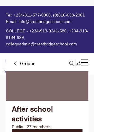
Tel:
+234-811-577-0068
,
(0)816-638-2061
Email:
info@crestbridgeschool.com
​
COLLEGE -
+234-913-9241-580
,
+234-913-
8184-629
,
collegeadmin@crestbridgeschool.com
Groups
MENU
After school
activities
Public
·
27 members