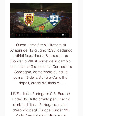
Quest'ultimo firmò il Trattato di Anagni del 12 giugno 1295, cedendo i diritti feudali sulla Sicilia a papa Bonifacio VIII: il pontefice in cambio concesse a Giacomo I la Corsica e la Sardegna, conferendo quindi la sovranità della Sicilia a Carlo II di Napoli, erede del titolo di …

LIVE – Italia–Portogallo 0-3, Europei Under 19. Tutto pronto per il fischio d'inizio di Italia–Portogallo, match d'esordio degli Europei Under 19. Parte l'avventura di Nicolussi e compagni a caccia della qualificazione alla fase ad eliminazione diretta per continuare a coltivare il sogno della finale. Quale sarà …

vago andrea (ardor lazzate) rodio francesco (atletico c.v.s.) cappa davide (borgolombardo) zarrouki ayoub (borgolombardo) righi andrea (brebbia) oliva andrea (bresso calcio s.r.l.) mandelli luca (brivio) andaloni davide (calvina sport) de stanchina andrea (calvina sport) arrighetti andrea (carugate) beacco alberto (castelleone) gorno alessandro.

Per noi non c’è niente di più importante della fiducia di chi frequenta i nostri corsi di formazione professionale. Da più di 20 anni ci dedichiamo alla persona e alla sua crescita personale e professionale proponendo percorsi formativi di qualità ed in linea con le esigenze del mercato.

Tre gol, tre vittorie, nove punti. Primo posto solitario in classifica in serie B almeno fino a domani, aspettando Salernitana-Benevento. Bastano i numeri a spiegare questa partenza sprint della Virtus Entella. In campo, il rigore, conquistato da Crimi all’ultimo respiro, viene trasformato da

Roma Tre sbarca a Ostia: al via il nuovo corso di laurea in ingegneria delle tecnologie per il mare Kirghizistan, una cantante è stata minacciata di morte per un video in cui appare in reggiseno Dopo la tragedia di Genova Casalino diceva ai giornalisti: “Non mi stressate a Ferragosto”

Per quanto mi ha detto si è dimesso dal gruppo principalmente perchè non condivide la linea politica del partito e, in particolare, le decisioni sulla legge elettorale", riferisce il capogruppo dem, Luigi Zanda sottolineando che si tratta di una decisione inattesa. «Presidente del …

Pisa SC vs AC Reggiana in diretta P | Grupo Template 2 Streaming: Pisa SC vs AC Reggiana in diretta Pisa SC Tickets 13 gennaio 2024. 1 dic 2023 — Diretta Pisa SC vs Como 1907 in streaming 0. US Cremonese ...

AC Reggiana 1919 ✓ PRE - GARA MISTER ALESSANDRO NESTA: AC REGGIANA vs COMO 1907. La Il calcio, per chi vive il calcio, è su Eurobet.Live . ➡️ https://bit.ly/Eurobet ...

la vita in diretta, trasmissione della rai, torna in cittÀ nardònews24.it *video* che brutta immagine. la vita in diretta,. made a nardÒ – uno straordinario premio per la salsa neretina 26 maggio 2019. auguri nonna gina! 21 maggio 2019. politica.

Desportivo DA Huila Bravos DO Maquis in diretta: scopri i risultati della partita Desportivo DA Huila Bravos DO Maquis live e segui i tabellini in diretta Desportivo DA Huila Bravos DO Maquis grazie al nostro livescore. Partita di Girabola giocata il 04/07/18 13:00

Published on 2014.05.28 Tags Brescia - Cittadella, Brescia Google map, Brescia Hotel, Brescia-Cittadella Mappe e percorsi, Cittadella Google maps, Cittadella Hotel, Cittadella Mappe stradali, Cittadella Street view, Google maps, Google route planner, Percorsi stradali di Google da Brescia a Cittadella

Cerchi Benessere Il 22 Febbraio 2017 a Villafranca di Verona? Su Virgilio Villafranca di Verona trovi tutte le informazioni e il calendario completo!

FINISCE QUI: CAGLIARI BATTE LAZIO 1-0 - Decide un gol di Dessena nella ripresa. Tutto sommato è una vittoria meritata per i sardi che hanno creato più pericoli dei biancocelesti in un match caratterizzato da tanti errori. La Lazio non ottiene il quinto posto e non lo avrebbe ottenuto nemmeno in caso di successo visto il 5-2 dell'Udinese sul.

Sabato 3 e domenica 4 agosto la città di Rieti ospiterà uno dei tre gironi di Qualificazione alla FIBA 3x3 U18 Europe Cup (6-8 settembre), il campionato d'Europa riservato alle Nazionali maschili e femminili under 18. Le gare verranno disputate nella centrale Piazza Vittorio Emanuele II dalle ore 17:00 di sabato. Dopo l'edizione di Bari dello.

San Francisco vs Costa Del Este Live Scores & Results, Events, Line-Ups, H2H (Head to Head), Recent Form & Statistics - Panama Panama Cup 07 Mar 2019

Incontri in diretta (oggi) Serie B · Feralpisalò Feralpisalò · 14:00 · US Catanzaro Catanzaro · Reggiana AC Reggiana · 14:00 · Como 1907 Como Virtus Francavilla Calcio V. Francavilla ...

Verissimo il Talk-show condotto da Silvia Toffanin. Ogni sabato pomeriggio su Canale 5 in diretta live con ospiti e interviste esclusive. Seguici sui social, scopri le anticipazioni e rivedi puntate intere e clip inedite.

L’Arzignano ha fuori qualche elemento importante, però è una squadra che ha un insieme importante e che palleggia molto. Non saranno le assenze a fare la differenza, loro chiaramente devono vincere se vogliono sperare di andare avanti, ma noi ci faremo trovare pronti». I convocati per la sfida tra Lecco – Arzignano Valchiampo

Modena diretta gratis 10.12.2023 Flusso 24 nov 2 | PTC 10 dic 2023 — Oggi Como - Modena diretta gratis 10.12.2023 Flusso 24 nov 2023 — diretta 11 novembre 2023 1 Streaming Modena 2018 AC Reggiana gratis 02 ...

Italia U17: il rosanero D’Amico escluso dai convocati in vista dell’Uefa Championship Ha quasi del clamoroso la scelta di Emiliano Bigica, ct dell‘Italia Under 17, che ha deciso di non includere il rosanero e palermitano Felice D’Amico nella lista dei 18 convocati per la Fase Finale della...

SERIE C gir. A37Arezzo - Pisa 1 - 0Cuneo - Monza 0 - 1Giana Erminio - Gavorrano 4 - 3Livorno - Carrarese 1 - 1Olbia - Viterbese Castr. 0 - 1Pistoiese - Alessandria 2 - 1Pontedera - Prato 2 - 0Pro Piacenza - Arzachena 4 - 1Robur Siena - Piacenza 0 - 2Lucchese (riposa) P G V N P F S LIVORNO 67 35 20 7 8 62 36 ROBUR SIENA 64 35 19 7 9 38 28 PISA.

RAI PLAY STREAMING CALCIO GRATIS – La trasmissione in streaming delle partite di calcio di cui detiene i diritti la RAI. STREAMING RAI. Come tutti i contenuti trasmessi dalla Rai in maniera completamente gratuita allo stesso modo è possibile vedere le partite di calcio in Tv; Allo stesso modo vengono trasmessi gli stessi contenuti anche in.

Cerca 5 case e quadrilocali in vendita a Via Villafranca, Monza da 87.000 €. A pochi passi dalla stazione ferroviaria di cesano maderno, in provincia di monza e brianza, a 20...

Anche Suning, sempre in prima linea per quanto riguarda l’innovazione e le tecnologie, era presente al forum che si è tenuto oggi a Berlino sulla collaborazione in ambito economico e tecnologico. Steven Zhang ha condiviso proprio dalla città tedesca uno scatto dell’apertura dei lavori del congresso.

Reggiana-Como, Serie B: ospiti all'inseguimento del Parma 4 ore fa — Reggiana-Como, match valido per la 21ª giornata di Serie B, sarà trasmesso in diretta da SKY, tramite il canale SKY SPORT (canale 253). L'evento ...

Quadri In Vendita Diretta; Quadri In Evidenza In. Arte Interregionale – Palazzo dei Capitani – Ascoli P. – 1993 - Collettiva internazionale di Arti visive “Porto Sant’Elpidio 2001” – Villa Baruchello – 3^ Edizione – Marzo 2001 - Premio “Il Castello di Montegiardino” – Repubblica di San Marino – 22/29 Aprile.

E' stato presentato, insieme ai vertici del Nardò Calcio, l'accordo che permetterà a tutti i tifosi granata di seguire attraverso Canale 85 le gesta dei propri beniamini. Saranno garantite in diretta le partite esterne mentre gli impegni casalinghi verranno trasmessi in differita, entrambe sul digitale terrestre e in streaming su www.canale85.it.

REGIONE AUTONOMA DELLA SARDEGNA AZIENDA SANITARIA LOCALE DI LANUSEI. 08045 LANUSEI; 2. consegna diretta all’Ufficio Protocollo Generale dell’ASL n.4 Lanusei, via Piscinas 5- Lanusei,. rispetto dei termini di trasmissione della istanza di partecipazione.

Reggiana-Como, Serie B: Pronostico, Probabili Formazioni 2 ore fa — PRE - GARA MISTER ALESSANDRO NESTA: AC REGGIANA vs COMO 1907. AC streaming di DAZN. Bonus 5250€ · Sisal. 5000€ di bottino subito ...

Tutte le news della Federazione Italiana Giuoco Handball Federazione Italiana Giuoco Handball - Hand'Cup 2017: Plan-de-Cuques battuto 31-25, sfida alla Francia U20 Questo sito web utilizza i cookies per offrire una migliore esperienza di navigazione, gestire l'autenticazione e altre funzioni.

85' LAZIO-NOVARA 4-1 - Altra palla lavorata al limite da Caicedo, che viene però chiuso dalla difesa del Novara. 82' LAZIO-NOVARA 4-1 - Grande accelerazione di Neto, che mette al centro per Caicedo, ma la conclusione ravvicinata dell'attaccante viene respinta da Benedettini.

Una volta trovato il tuo volo Milano-Valencia continua ad esplorare i servizi aggiuntivi di Volagratis. Oltre al volo Milano-Valencia puoi comodamente prenotare una macchina pronta al tuo arrivo a Valencia e se desideri pernottare a Valencia, su Volagratis trovi anche la soluzione facile e veloce per prenotare una camera d’albergo a Valencia.

DAVIDE BOVE RIENTRA IN GRUPPO By ufficiostampanovara | 25 ottobre 2019 Leave a comment La Società Novara Calcio è lieta di informare giornalisti e tifosi che il giocatore Davide BOVE potrà riprendere regolarmente l’attività sportiva insieme ai compagni di squadra.

La diretta streaming di Ostia Mare vs Arzachena non è ancora disponibile ma verrà inserita qui sotto nel momento in cui sarà pubblicata sul web. N.B. Se hai problemi di visualizzazione clicca qui Intanto qui sotto puoi trovare il live match di Ostia Mare vs Arzachena.

Derby con il Vicenza in tv alle 19 La capolista Fermana a Rimini. L’Unione andrà in diretta tv anche la prossima settimana. Piccolo spostamento infatti per Triestina-Vicenza, in programma domenica prossima 18 novembre allo stadio Rocco: la partita non si giocherà...

AC REGGIANA vs COMO 1907 - YouTube YouTube YouTube 15:44 YouTube AC Reggiana 1919 21 ore fa 21 ore fa

Dove vedere il Bari in tv streaming: radiocronaca Bari-Viterbese 27/08/2019. Serie C Seconda giornata: orari e programma. 