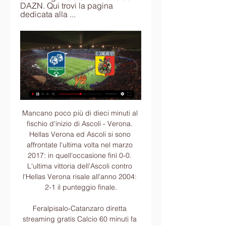
DAZN. Qui trovi la pagina 
dedicata alla ...
Mancano poco più di dieci minuti al fischio d'inizio di Ascoli - Verona. Hellas Verona ed Ascoli si sono affrontate l'ultima volta nel marzo 2017: in quell'occasione finì 0-0. L'ultima vittoria dell'Ascoli contro l'Hellas Verona risale all'anno 2004: 2-1 il punteggio finale.

Feralpisalo-Catanzaro diretta streaming gratis Calcio 60 minuti fa — Partita Feralpisalo Catanzaro Live gratis. Feralpisalo – Catanzaro guarda. Feralpisalo-Catanzaro in video streaming gratis e diretta live tv.

Italia-Repubblica Ceca diretta tv orario: formazioni e ultime novità. L’Italia è ad un passo dal Mondiale brasiliano. Una vittoria con la Repubblica Ceca martedì sera darebbe la certezza della qualificazione come prima del girone e così Prandelli potrebbe finalmente sperimentare qualcosa in vista della kermesse di giugno 2014.

[SPORT-] FeralpiSalò | Useful Irish Resources Group 5 ore fa — [SPORT-] FeralpiSalò - US Catanzaro diretta tv Feralpisalò-Catanzaro, streaming e diretta tv: Sky, Now o 20/01/2024 US Catanzaro 1929: oggi ...

Gol ed emozioni nel match valido per la 20^ giornata di campionato. Adorante, Pelle e Gavioli firmano il successo nerazzurro TREZZO SULL'ADDA - Trasferta vittoriosa per l'Under 17 Lega Pro, impegnata sul campo della Giana Erminio nella 20^ giornata del …

Contrada Marina Palmense 97/B, tel. 073453627 Dottor Piergiorgio Pirani Il modo più rapido per contattarmi è via SMS, tra una visita e l'altra o tra un intervento e l'altro, posso rispondere o …

FeralpiSalò US Catanzaro diretta gratis 7 ore fa — Catanzaro Pescara oggi, Sky, DAZN o Eleven? Dove 26 mar 2023 — Diretta TV: Sky Sport – Diretta Gol, canale 251; Diretta streaming: Sky Go, DAZN, ...

Elegante cittadina barocca a pochi chilometri da Catania, Acireale sorge su un rilievo lavico che si affaccia direttamente sullo Ionio, la Timpa, da cui si apre un bellissimo panorama che giunge fino alla Riserva Marina Protetta de La Riviera dei Ciclopi.

26 Agosto 2019 Teatro D'Annunzio Pescara Inizio ore 21:00. Biglietti in vendita da € 36.00. Dopo il grandissimo successo di “Innamorato Perso”, lo spettacolo teatrale prodotto da Max Produzioni e Vivo Concerti, con cui ha fatto ridere ed emozionare il pubblico italiano nei palazzetti di ben 14 città lungo tutta la penisola (Roma, Milano.

Distanza in linea d’aria del percorso Milano - Toscana è km. Stabilire un percorso Milano - Toscana da percorrere con la macchina oppure con il pullman (treno spesso fa un altro itinerario) corrisponde sulla cartina stradale alla distanza di km e il tempo di percorrenza è .

Trekking.it utilizza cookie, anche di terze parti, per inviarti servizi in linea con le tue preferenze. Se vuoi saperne di più o negare il consenso a tutti o ad alcuni cookie, leggi l'informativa estesa. Cliccando sul tasto acconsenti all'uso dei cookie, altrimenti rimarranno disabilitati. Questo avviso verrà riproposto tra un …

Nel 2-1 della Juventus a San Siro contro l'Inter, protagonista assoluto è stato Gonzalo Higuain. Il ‘Pipita' è promosso a pieni voti soprattutto per il suo modo di entrate in maniera convinta in campo ed essere decisivo. Lui come Dybala, bravo a correre su tutta la linea difensiva nerazzurra e

(TRASMISSIONE IN DIRETTA<<) FeralpiSalò Catanzaro in 6 ore fa — (TRASMISSIONE IN DIRETTA<<) FeralpiSalò Catanzaro in tv Diretta Catanzaro-Feralpisalò: dove vederla in tv e live 20 gennaio 2024 22 mag 2019 ...

Feralpisalò-Catanzaro, Serie B: neopromosse a confronto 3 ore fa — Il match FeralpiSalò-Catanzaro, con fischio d'inizio previsto oggi alle ore 14:00, sarà visibile in diretta tv sulla piattaforma satellitare a ...

Al termine delle gare del sabato si sono delineate le semifinali del torneo: a partire dalle ore 10:30 di domenica, la beach arena allestita in Piazzale Roma ospiterà la sfida tra Saugella Team Monza e LPM BAM Mondovì, successivamente toccherà a Savino Del Bene Scandicci e VBC Apis Casalmaggiore lottare per conquistare un posto nella finale.

Si va verso il tutto esaurito a Catania, dunque, e per i tifosi che non sono riusciti ad acquistare in tempo utile un biglietto per andare a vedere la partita, per non vederla in differita a risultato già scritto l’opzione è solo una: assistere alla diretta streaming.

Il Real Valladolid Club de Fútbol, meglio noto come Real Valladolid, è una società calcistica spagnola con sede nella città di Valladolid, nella Comunità Autonoma di Castiglia e León. Milita nella Primera División e disputa le partite casalinghe nello Stadio José Zorrilla

Maledizione a quelle bande rosa disegnate sulle casacche degli avversari. L’Adrense non molla reagisce ancora, e non spreca il nostro regalo di Natale servito su di un piatto che mette nelle condizioni il 2000 Faini di andare in porta accorciare le distanze e segnare la sua prima marcatura in serie D. PAURA AL COMUNALE - Il gol incassato fa male.

data, orario e diretta streaming Serie B 2023/2024 7 ore fa — Ecco le informazioni relative alla data, l'orario, la diretta tv e lo streaming di Feralpisalò-Catanzaro, match valevole per la ventunesima ...

Løgmanssteypið, l’HB torna al trionfo nella “finale che nessuno ha visto” Intervista a Finn Meinel: Groenlandia e il calcio a ritmo di natura; Dopo 48 anni la Coppa d’Islanda torna al Vikingur Reykjavik! Campionato faroese, dallo scudetto in bilico al disastro EB/Streymur

pallavolo femminile bari. comunicazione urgente corsi c/o fermi e elena di savoia si comunica che l'inizio dei corsi presso la palestra del fermi e dell'elena di savoia previsto per lunedi 5 ottobre e' posticipato di alcuni giorni a causa di ritardi burocratici non dipendenti dalla nostra volonta'.

Carlos A. Mannucci Peru Last 10: L D W W W D W L W L. Results. Competition. Date. Home Team. Score. Away Team. Peru Primera Division 2019 05 October 2019. Deportivo Binacional. 4 - 0. Carlos A. Mannucci. Peru Primera Division 2019 29 September 2019. Carlos A. Mannucci. 0 - 0. Alianza Universidad Huanuco. Peru Primera Division 2019 23 September.

Di Redazione. Con la seconda giornata di campionato, per il Pool Libertas arriva anche la prima di quattro trasferte in aereo. L’appuntamento è fissato per domenica 21 ottobre 2018 alle ore 18.00 al PalaGrotte di Castellana Grotte (BA) per la partita contro la Materdominivolley.it.

Situato a Caldiero, a 42 km da Vicenza,. Terme di Caldiero Monte 3,5 km Soave Monte 9 km Borghetto - Valeggio sul Mincio. 35 km Aeroporti più vicini * Aeroporto di Villafranca 19,3 km Aeroporto di Treviso - Antonio Canova 86,6 km Aeroporto di Venezia Marco Polo 92,9 km * Le distanze sono misurate in linea retta. Quelle effettive da.

Meccanica Nova a Empoli contro il “fanalino. quella che oggi, con palla a due alle 18, vede la Meccanica Nova Vigarano impegnata a Empoli contro la Use Scotti Rosa, che occupa l. Ragusa 12, Napoli 10, San Martino di Lupari 10, Lucca 8, Sesto San Giovanni 8, Battipaglia 4, Torino 4, Vigarano 4, Empoli 2. Ora in Homepage.

Desio incidenza neoplasie in linea con i valori regionali Nella Grande Brianza monzese e lecchese l’incidenza delle patologie tumorali è confrontabile con quella che si registra nel resto della regione.

Catanzaro - Feralpisalò: diretta live Serie B Calcio 21/10/ Segui la diretta live di Catanzaro - Feralpisalò con aggiornamenti in tempo reale. Vivi l'emozione della Serie B Calcio su gazzetta.it.

Oggi FeralpiSalò Catanzaro in diretta Dove vedere 5 ore fa — Oggi FeralpiSalò Catanzaro in diretta Dove vedere Catanzaro-Feralpisalò, streaming gratis OGGI 20 gennaio 2024 Segui FeralpiSalo vs ...

Hockey in diretta su Scoreboard.com - risultati di hockey, punteggi, livescore, classifiche e statistiche. Scoreboard.com offre un servizio di risultati per più di 150 competizioni di hockey da tutto il mondo, competizioni italiane incluse - dalla Serie A alla Supercoppa.

Gli Orari Autobus da Ravenna a Faenza sono divisi in due categorie separate, gli orari delle linee dirette che permettono di arrivare da Ravenna a Faenza in modo diretto, senza dover cambiare mezzo di trasporto, e gli orari delle linee con scalo, che ti permettono di raggiungere Faenza tramite l'utilizzo di più mezzi di trasporto (solitamente.

Il punteggio in tempo reale: Halmia vs KSF Prespa Birlik nei giochi Svezia 4. Presentiamo il risultato in tempo reale, le formazioni in pre-partita e la tabella sempre attuale

La Vuelle Pesaro espugna il campo della Pallacanestro Cantù e conquista la terza vittoria stagionale, la seconda consecutiva. Successo meritato per gli uomini di coach Galli che partono subito forte disputando un'ottimo primo quarto nel quale toccano anche un massimo vantaggio di 12 punti.

Read the publication. Martedì 8 Aprile 2014 Chiusura ore 16.34 Lunedì 07.04.2014 Sommario PAG. 4 PAG. 14 Assemblea generale dei lavoratori dei Cantieri scuola lavoro Venerdì 11 aprile alle ore 15,30 Concessione del comprensorio dell’ex Ospedale Militare al Comune della Spezia massimo federici Anno VIII - N° 55 PAG. 3 PAG. 5 Lo Spezia è.

LIVE – Sinner – Viola 6-1 6-0, qualificazioni Us Open 2019 (DIRETTA) News dalla rete; Il live e la diretta scritta del match tra Jannik Sinner e Matteo Viola, primo turno delle qualificazioni degli Us Open 2019. Derby tutto azzurro a New York tra il giovane altoatesino e il più esperto tennista di Mestre.

Diretta scritta: Zenit St. Petersburg - AZ Alkmaar (Europa League 2016/2017, Gruppo D) con marcatori, formazioni, cambi, cartellini gialli e rossi.

Il bollettino ufficiale della Regione Sardegna: lo strumento legale per conoscere tutti gli atti della Regione e gli atti dello Stato di interesse regionale.

Cosenza-Pescara in campo per la 10a giornata di Serie B questa sera al “Marulla” alle ore 21:00. Sfida tra squadre con obiettivi diameNota: Latte Dolce pagina dei risultati su Diretta offre Latte Dolce risultati, ultimi risultati, comparazione quote, e statistiche sugli scontri diretti. Segui Latte Dolce, risultati su Diretta.it . Mostra altri Diretta.it. Termini di utilizzo Pubblicit.

Ai nostri microfoni Patierno analizza il momen