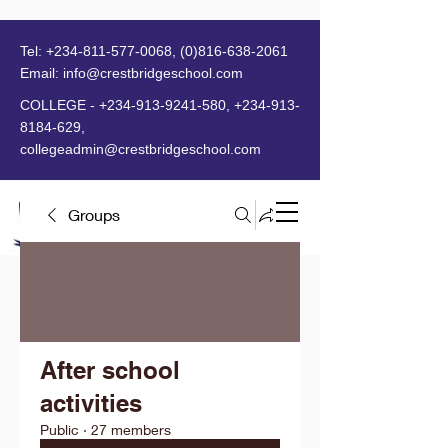
Tel:
+234-811-577-0068
,
(0)816-638-2061
Email:
info@crestbridgeschool.com
​
COLLEGE -
+234-913-9241-580
,
+234-913-
8184-629
,
collegeadmin@crestbridgeschool.com
Groups
MENU
After school
activities
Public
·
27 members