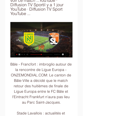
voir ce match ...YouTube · 
Diffusion TV Sportil y a 1 jour 
YouTube · Diffusion TV Sport 
YouTube ...
Bâle - Francfort : imbroglio autour de la rencontre de Ligue Europa - ONZEMONDIAL.COM: Le canton de Bâle-Ville a décidé que le match retour des huitièmes de finale de Ligue Europa entre le FC Bâle et l'Eintracht Frankfurt n'aura pas lieu au Parc Saint-Jacques.

Stade Lavallois : actualités et matches en direct La Fédération Française de Football a annoncé le décalage à 17 h 30 du match entre le FC Nantes et le Stade Lavallois, ce samedi, à la Beaujoire. Voir plus de ...

Toutes nos annonces gratuites Matériel professionnel occasion Pyrénées-Atlantiques. Consultez nos 6620 annonces de particuliers et professionnels sur leboncoin - page 2

Match de foot en direct sur streaming foot France. Retransmission live par le streaming foot gratuit direct de votre match avec une bonne HD qualité. Matches de Football Ligue 1 en direct …

Le match Nasarawa United - Plateau United (Football - Premier League) du 20/11/2019 07:00 est à présent terminé. Le résultat Nasarawa United - Plateau United est le suivant : 1-1 ( 0-0 ) Maintenant que ce match de Football (Premier League) est terminé et que le score est connu, vous pouvez retrouver les moments forts et les statistiques clés sur cette même page.

Nantes vs Stade Lavallois en direct 20.01.2024 il y a 1 jour — Le live tracker devrait regarder le match Nantes vs Stade Lavallois en direct et en différé avec les statistiques complètes en ligne.

Nantes - Laval match en direct Live du Samedi 20 janvier Suivez le match Nantes - Laval en direct LIVE ! C'est FC Nantes (FCNA) qui recoit Stade Lavallois Mayenne FC (Stade Lavallois Voir un match de football en ...

Vous consultez actuellement la page : Résultats Foot en Direct MatchEnDirect.fr est la référence pour suivre les scores de foot en direct.Consultez les résultats football de tous les matchs grâce à notre livescore. Téléchargez notre application mobile et ne manquez aucun match en direct.

Barça Lyon Streaming Barcelone-OL en direct match de FC Barcelone vs Olympique Lyonnais Streaming pour la huitième de finale retour de la Ligue des champions mercredi 13/03/2019 au Camp Nou.

Site officiel Royal Excel Mouscron Péruwelz. Découvrez les équipes de football de l'Excel ainsi que notre espace entreprises et notre centre de formation.

US Boulogne Côte d'Opale Boulogne 1 : 1 AS Lyon-Duchère Lyon-Duchère. 2018-08-17. AS Lyon-Duchère Lyon-Duchère 1 : 0 US Boulogne Côte d'Opale Boulogne. 2018-03-23. AS Lyon-Duchère Lyon-Duchère 1 : 0 US Boulogne Côte d'Opale Boulogne. Liens rapides. Ligue 1; Ligue 2; National 1; Coupe de France; Coupe de la Ligue; Trophée des Champions ; Equipes nationales. Les Bleus; Les Bleues; U21.

Vivre de beaux évènements. Les apéros trèsBeaujolais; Autres évènements trèsBeaujolais; une marque très à l'écoute Tél. 04.74.62.73.12 Nous contacter par mail. une marque très réseau. Cluster trèsBeaujolais 317 Bd Gambetta - CS 70427 - 69654 Villefranche sur Saône Cedex création & développement rougevert communication© Photos Dominik Fusina© Mentions légales.

Le Bayern Munich aurait déjà contacté l’OL pour s’attacher les services de la jeune pépite lyonnaise. Reste à savoir si le joueur est prêt à tenter l’aventure de l’autre côté du Rhin.

Ligue 2 : Chambly vigilant vis-à-vis du coronavirus - Foot - Coronavirus L'Équipe.frChambly - Bruno Luzi avant Lorient : « C'est un peu notre Ligue des Champions MaLigue2Ligue (J27) : Suivez Lorient - Chambly en direct à 15h Sport365.frFC Lorient. Un groupe de 18 avec Saunier face à Chambly Ouest-FranceFootball. Chambly rappelle Luzenac à.

Suède - Nyköpings BIS - résultats, calendriers, classement, statistiques - Endirect24 Endirect24.com - Le service livescore les plus rapides et fiables! Compétitions navigateur

Vous consultez actuellement la page : LDU Quito - Universidad Católica Suivez le match LDU Quito - Universidad Católica en direct (résumé, score et buts). Le résultat de ce match de championnat equatorien entre Liga Deportiva Universitaria de Quito et CD Universidad Católica del Ecuador est à suivre en live à partir de 01h00.

regarder Nantes Lavallois en direct Coupe de France : FC il y a 8 heures — Le match est à suivre en direct le 20 janvier 2024 à 17:30 sur beIN Sports 1HD. Où voir le match Nantes Laval en streaming ?

Navigation Édition précédente Édition suivante modifier La Ligue Europa 2018-2019 est la quarante-huitième édition de la seconde plus prestigieuse coupe européenne des clubs européens, la neuvième sous le nom de Ligue Europa . Créée par l' UEFA , les éliminatoires de la compétition sont ouverts aux clubs de football des associations membres de l'UEFA, qualifiés en fonction de.

Francfort est reposé. L’Eintracht Francfort a géré ses forces lors du tour précédent contre Vaduz (5-0, 1-0) et elle se présentera en pleine possession de ses moyens à Strasbourg, demain. L’entraîneur Adi Hütter alignera une équipe proche de celle qui a battu Hoffenheim (1-0), …

Olympique Lyonnais : Contrat: 2022: Instagram: melvin_bard Valeur marchande. 08/08 Bayern Munich-Chelsea : les compos officielles 08/08 Barça-Naples : les compos officielles 08/08 Officiel : Pirlo remplace Sarri sur le banc de la Juventus 08/08 Nico Gaitan attendu lundi à Braga 08/08 Nîmes-OM : le groupe de Villas-Boas 08/08 Le PSG encore associé à Vinicius Junior 08/08 …

Nantes - Laval : La chaîne et l'heure du match ? il y a 8 heures — regarder devant la glace après ce début de…02:01. Pourquoi un si mauvais DIRECT · PRO · FORUMS · Accueil Fil info Direct Live. FastCMP Trace ...

Profitez de nos solutions de stockage et archivage avec une location de box à Villefranche sur Saône : privatifs sécurisés de 1,50 à 27 m² en accès illimité 7j/7 de 6h à 22 h avec une sécurité optimale .

Nantes Lavallois en direct regarder gratuit Laval (Stade lav il y a 11 heures — Nantes Lavallois en direct regarder gratuit Laval (Stade lavallois) match en direct à la TV - Foot 20 janvier 2024 la télé il y a 1 jour ...

# LOSC @@ STADE BRESTOIS 29 STREAMING multiplex en direct sur la chaine beIN 1 > LILLE LOSC – BREST. LUNDI 03 /02/ 2020 . Vous êtes imbattable sur les dernières performances du LOSC de Lille et vous voulez suivre votre équipe qui va s’affronter ce soir contre le club de Brest, soyez rassuré, sur ce site, on vous donne tous les renseignements nécessaire concernant la diffusion en.

La belle histoire de la RUS Rebecquoise a pris fin dans la froideur de Sclessin. Devant 9.041 spectateurs, dont près de 2.000 Brabançons acquis à sa cause, le petit Poucet de la Coupe a fait mieux que se défendre face à un Standard très moyen mais plus efficace.

Le calendrier de KV Courtrai et les prochains matchs de l'équipe à suivre en direct. Le dernier match de l'équipe était KV Courtrai - Royal Antwerp FC qui à eu lieu le Jeudi 14 Mars 2019 à 01h00.

pau je vie a pau et je tiens a dire qu'il faut arreter avec les prejuges sur ousse des bois c un quartier comme un autres personnellement je ni vie pas me bcp de mes amies y habites et se sont des personnes tres bien avec bcp de valeur quand au bvd des pyrenees c mangnique et tres vivant et en aucun cas bruyant !!!!! et pou info le quartier du.

Et la bonne nouvelle, c’est que vous pouvez le regarder de n’importe où, grâce au guide en direct du Borussia Dortmund vs PSG de BLOW. Il est difficile de penser à un joueur qui a fait ses preuves en rejoignant un nouveau club, comme l’a fait Erling Braut Haaland depuis qu’il a signé à Dortmund en provenance de Salzbourg.

Après avoir consulté l'équipe de crise cantonale, la police cantonale de Bâle-Ville a décidé de ne pas approuver ce match de football. Les huitièmes de finale aller de la Ligue Europa entre Bâle et Eintracht Francfort prévus le 19 mars à St. Jakob-Park ne peuvent pas avoir lieu. Après avoir consulté l'équipe de crise cantonale, la.

Etta Immo est une agence immobilière située à Simorre, à l'état d'esprit et à la démarche éco-responsable.Nous conseillons avec passion nos clients acheteurs et vendeurs. Maisons de campagne, villas contemporaines, terrains constructibles, sur le secteur de Simorre.

Configurez votre nouvelle Alfa Romeo avec le Configurateur Alfa Romeo : choisissez les équipements, matériaux, détails, options, prix et bien plus encore.

Tout ce qu'il faut savoir sur le match Vogelheimer vs Schwarz-Weiss Essen de Amicaux du (11 Juillet 2019) en direct : Résumé, statistiques, compositions et résultats - Besoccer

Domaine de Vabre 12850 Onet-le-Château Tel.: 05 65 68 26 23 Lundi-Vendredi : 8h30 – 12h30. RAF Store 17 Place de la Cité 12000 Rodez Tel.: 05 65 75 62 99

✅√[DIRECT@FOOT!]Nantes Stade Laval En il y a 7 heures — Nantes Stade Laval En Direct Streaming gratuit Tv 20. 01. 2024. DERNIÈRE MISE À JOUR : 20 JANVIER 2024. Nantes face à Stade Lavallois ...

Atalanta affronte PSG ce Mercredi 12 août 2020 à 21h00 sur la pelouse du Stadio Atleti Azzurri pour le compte de Quarts de finale de LDC, lien pour voir le match Atalanta PSG streaming. regarder PSG Atalanta streaming foot . 4. Leipzig Atlético Madrid streaming foot. RB Leipzig affronte Atlético Madrid ce Jeudi 13 août 2020 à 21h00 sur la.

La naissance du RB Leipzig est liée aux investissements sportifs Red Bull GmbH, dirigée par le milliardaire autrichien Dietrich Mateschitz.La société de boisson énergisante a déjà acquis deux clubs de football ; en Autriche (Red Bull Salzbourg, 2004) et aux États-Unis (New York Red Bulls, 2006), et avait prévu de se lancer dans le sport allemand en achetant un.

Vous pouvez changer de magasin à tout moment pendant votre navigation sur le site. Bricorama vous propose d'enregistrer le magasin sélectionné par un cookie sur votre ordinateur afin que vous n'aillez plus a effectuer cette action (information stockée dans votre équipement terminal) conformément aux directives de la CNIL.

Les Pôles Espoirs Rugby sont au nombre de 10 (Bayonne, Béziers, Dijon, Hyères, Paris, Talence, Toulouse, Tours, Villefranche sur Saône et Ussel) : un bassin de recrutement est clairement identifié pour chacun d'entre eux. Les pôles fonctionn