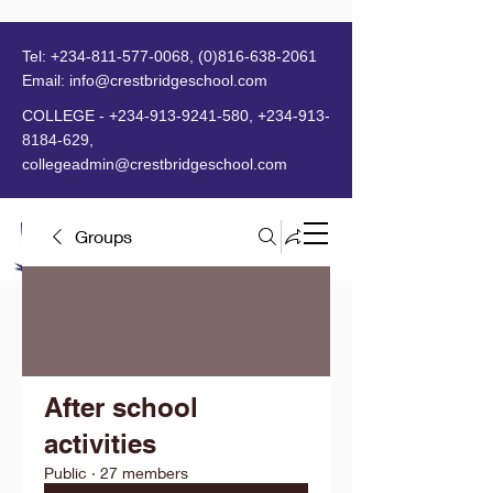
Tel:
+234-811-577-0068
,
(0)816-638-2061
Email:
info@crestbridgeschool.com
​
COLLEGE -
+234-913-9241-580
,
+234-913-
8184-629
,
collegeadmin@crestbridgeschool.com
Groups
MENU
After school
activities
Public
·
27 members