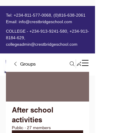
Tel:
+234-811-577-0068
,
(0)816-638-2061
Email:
info@crestbridgeschool.com
​
COLLEGE -
+234-913-9241-580
,
+234-913-
8184-629
,
collegeadmin@crestbridgeschool.com
Groups
MENU
After school
activities
Public
·
27 members