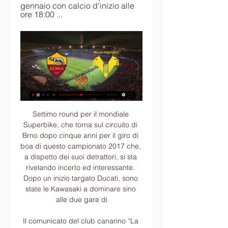
gennaio con calcio d'inizio alle 
ore 18:00 ...
Settimo round per il mondiale Superbike, che torna sul circuito di Brno dopo cinque anni per il giro di boa di questo campionato 2017 che, a dispetto dei suoi detrattori, si sta rivelando incerto ed interessante. Dopo un inizio targato Ducati, sono state le Kawasaki a dominare sino alle due gare di

Il comunicato del club canarino “La Fermana comunica di aver affidato la guida tecnica della prima squadra a Mauro Antonioli. Milanese di nascita, classe 1968, ha guidato il Ravenna al successo in Serie D e conquistando l’anno successivo, nel girone B di Serie C, la salvezza in anticipo e arrivando ad un solo punto dai playoff.

Hellas Verona Roma in tv e streaming: dove vedere la partita 26 ago 2023 — Leggi su Sky Sport l'articolo Verona-Roma, dove vedere la partita in tv: gli orari.

Club Atlético Aldosivi.. Boca Juniors - Aldosivi . 2:0 (1: 0) Questa partita non è stata visitata da nessun altro utente di TM . Per usare questa funzione è necessario la registrazione gratuita sul nostro sito. Clicca qui per registrarti.

Sabato Cantù, domenica Pesaro: dovevano essere le due Cenerentola della serie A assieme a Varese e invece nel week-end si sono tolte gli stracci di dosso e pure qualche soddisfazione non da poco. La bella brianzola ha strapazzato la squadra del cittì della nazionale rifilandole 82 punti nei primi tre quarti e poi tirando a campare.

Roma v Verona Pronostici, Risultati in Diretta e Quote Roma - Verona; Serie A Italia; Data; 20/01/2024; Ora d'inizio - 17:00 UTC; Stadio; Stadio Olimpico, Rome, Italy. Come vedere in diretta e in streaming Roma vs ...

Minacciato con pistola e rapinato. Rapinato e picchiato con pugni al volto da quattro uomini a volto coperto, che dopo averlo avvicinato mentre...

Dall’altro, il mondo è sempre più conosciuto nella sua composita realtà di popoli e “nazioni” diverse e ci si rende conto come occorra, malgrado l’unitarietà provvidenzialistica dello slancio apostolico, approfondire la conoscenza di queste diﬀerenze e adeguare gli strumenti di trasmissione della fede3.

Roma Verona in streaming gratis? Guarda il match in diretta 17 feb 2023 — Roma Verona in streaming gratis, giallorossi in cerca di riscatto dopo la sconfitta in Europa League e in cerca di punti per il quarto ...

Inter - Chievo Verona 2-0 | I gialloblu salutano la Scala del calcio: Pellissier, 60mila applausi. Sconfitto un Chievo Verona con tanti giovani e ormai senza obiettivi, l'Inter regola il match con una rete per tempo.

Dove vedere Verona-Roma in tv e streaming 19 set 2020 — Verona e Roma danno vita alla seconda partita della giornata d'esordio della A. Tutte le informazioni sul match e dove vederlo in tv e ...

In tv torna BordoCampo. Su Telenorba (canale 10) e TG Norba 24 (canale 180 del digitale e sul 510 di sky). Il sabato e la domenica il calcio d'inizio della trasmissione è fissato alle 14.45, il fischio finale alle 18, il lunedì la trasmissione, denominata BordoCampo del lunedì, comincerà alle …

Il Como, che arriva da quattro risultati utili consecutivi e dalla vittoria esterna contro la Pro Patria, ha bisogno di continuità e di una vittoria che sarebbe ancora più preziosa alla luce dell'ulteriore appuntamento casalingo di sabato alle 15 contro il Monza: c'è la possibilità di guadagnare terreno su tutte e quattro le squadre che.

Fermana cade a Rimini ma resta prima. Pordenone e Vicenza a -1 dalla vetta, Ternana e Feralpi a -2. Samb terzultima. di Giordano Novelli — 11 Novembre 2018 @ 21:28

Analisi. Al via l'Europeo Under 19, in Georgia. In campo, nella giornata d'esordio, anche i padroni di casa, che affronteranno il Portogallo. Nel girone A, le due squadre dovranno vedersela anche con Svezia e Repubblica Ceca.

Donna scarpe-Decoltè Fucsia Tacco Comodo Cinturino Sexy Eleganti QUEEN-01 | Conveniente | Uomini/Donna Scarpa Glitter Decolletè pnfvcv4570-Buon shopping - www.graciebarraalaska.com

Roma – Verona dove vederla in streaming, diretta tv e 23 ore fa — Partita decisiva, sabato, sia per i giallorossi sia per la formazione di Baroni. L'esonero di Mourinho e l'arrivo di Daniele De Rossi ...

Arsenal Bate Borisov in diretta: scopri i risultati della partita Arsenal Bate Borisov live e segui i tabellini in diretta Arsenal Bate Borisov grazie al nostro livescore. Partita di Europa League giocata il 21/02/19 17:55

Scomparso da Palazzolo, Lorenzo trovato morto.. - SEGUI LA DIRETTA FACEBOOK DELL'EVENTO SEGUI LA DIRETTA FACEBOOK ---> CLICCA QUI GIORNATA DELLA BUSSOLA. Concita De Gregorio, Roberto Di Bella, Alessandra Dino, Alessandra Dolci, Don Luigi Ciotti, Norma Ferrara,.

Il primo sito che mi sento di consigliarti per vedere la TV online in diretta gratis sul PC è RaiPlay. Il portale della TV di Stato è costantemente aggiornato e permette sia di visualizzare i canali del gruppo Rai in diretta, sia di visualizzare i migliori programmi trasmessi da Rai 1, Rai 2, Rai 3, ecc. su richiesta.

È un girone strano il nostro, non avremmo mai pensato che la Triestina sarebbe stata un punto. Certo, l'organico del Gubbio certo non annovera …

Scopri tutte le offerte di lavoro per: Verona. Sfoglia gli annunci e trova la posizione lavorativa che cercavi.. Trova lavoro su Manpower: sfoglia i tantissimi annunci e cerca subito l'opportunità di lavoro che fa per te. Scopri tutte le offerte.

Serie D Caronnese-Sestri Levante Lavagnese-Chieri Rapallo Bogliasco-Sporting Bellinzago Eccellenza Sammargheritese-Imperia Rivasamba-Magra Azzurri Promozione Amicizia Lagaccio-Casarza Golfo Paradiso-Rivarolese Tarros-Moconesi Prima categoria C Bogliasco-Leivi Vecchia Audace Campomorone-Calvarese Prima.

Sanremo 2018 online: streaming e canali web per seguirlo senza tv. Sanremo 2018 – condotto da Claudio Baglioni, anche direttore artistico, insieme a Michelle Hunziker e a Pierfrancesco Favino – inizierà martedì 6 febbraio, come sempre su Rai Uno.

– Voli di linea dall’ Italia in classe economica – 3 notti Tokyo, 3 notti Kyoto nelle strutture indicate o similari, 1 notte in Ryokan Ogoto Onsen (con vasca privata in camera) GUIDA/ASSISTENTE: – Assistente all’arrivo dall’aeroporto all’hotel in lingua italiana. Servizio …

Nella zona tra i templi del Foro Olitorio ed il Tempio di Portunus era situato il "portus Tiberinus", il porto dell'antica Roma, che in pratica occupava l'area dove oggi sorge il palazzo dell'Anagrafe, dinanzi alla punta meridionale dell'Isola Tiberina (nella foto sopra).

Carolina Stramare è Miss Italia 2019. La ventenne di Vigevano, PV,, è la vincitrice dell'edizione numero 80 del Concorso. È stata eletta in diretta su Rai 1 nella trasmissione condotta da Alessandro Greco dal PalaInvent di Jesolo con il 36% delle preferenze.In finale con il numero 3, Carolina è nata a Genova il 27 gennaio 1999.

Roma vs Hellas Verona | Serie A 19 feb 2023 — Roma vs Hellas Verona | Serie A ; Partita finita ; 90'+5'. Secondo tempo finito ; 87'. Georginio Wijnaldum (Roma) sostituisce Stephan El Shaarawy.

Storia. L'Associazione Sportiva Volley Lube viene fondata nel 1990 a Treia per la volontà di creare una società sportiva legata al marchio Lube: tuttavia poco dopo la sua fondazione, la società lega il suo nome alla città di Macerata, dove svolge la maggior parte delle attività sportive e …

Gianfranco Cambosu con La metà del gigante vince il premio Barney 2013. Un libro autentico, completo e complesso con un finale che lascerà a bocca aperta. “La lettera che ho ritirato all’ufficio postale è scritta a mano, con una calligrafia chiara e distinta, una specie di esercizio di stile

San Crispino è il santo protettore di Porto Sant’Elpidio, in onore del quale si organizzano festeggiamenti vari e la tradizionale fiera di san Crispino, nella seconda metà di Ottobre. Quale miglior santo che il protettore dei calzolai. Fiera di San Crispino a Porto Sant’Elpidio.

Verona-Roma: come vedere la partita in diretta streaming 26 ago 2023 — Verona-Roma per la seconda giornata di Serie A: puoi vedere la partita in diretta streaming, ecco come, dove e quando sarà trasmessa.

Il piccolo esercito finlandese (1 a 3++ di svantaggio) era trincerato dietro una vecchia linea fortificata che i russi, sia per ragioni d’inesperienza che per effettive difficoltà del terreno già innevato, non riuscirono a vedere e a sfondare. Contro i russi giocò la purga attuata da Stalin nei ranghi dell’Armata Russa.

Visualizza i profili delle persone di nome Lorenzo Bresciani. Iscriviti a Facebook per connetterti con Lorenzo Bresciani e altre persone che potresti...

Storia. Nato il 16 dicembre 1999 in concomitanza con il centesimo anniversario della fondazione della squadra rossonera con il nome di Milan Channel e come opzione sulla piattaforma TELE+ Digitale, è il primo canale tematico italiano interamente dedicato a una squadra di calcio.

Ecco dove è possibile seguire Reggina-Palermo, match valido per la 14^ giornata del campionato di serie B che si giocherà alle ore 20:30 allo stadio “Granillo” di Reggio. Ecco come sarà possibile seguirla in tv e in Streaming: SKY SPORT 1 HD E SKY CALCIO 1 HD (canale 201-251) Telecronaca: Daniele Barone – Bordocampo: Roberto.

Serie A TIM, Roma-Verona: dove vederla in tv e live La ventunesima giornata di Serie A TIM inizia all'Olimpico con Roma e Verona. Ultime notizie, link streaming, probabili formazioni.

La Chirurgia Toracica diretta dal prof. Federico Rea è un reparto eccellente sia dal punto di vista medico che per i rapporti umani fra i pazienti e i medici e gli infermieri. Solo sapendo riconoscere le cose che funzionano, e dicendolo a gran voce, si può pensare di risolvere i tanti problemi del nostro Paese.

Milan-Frosinone: le pagelle dei rossoneri. Donnarumma 5: molto disattento sui primi due gol del Frosinone. Due tiri dalla distanza che lo sorprendono. Sul terzo gol di Dionisi, incolpevole. Abate 4,5: altre volte si è salvato per la voglia e la rabbia agonistica mostrata, questo pomeriggio non si è vista nemmeno quella.

Lo sai che da un rubinetto non regolato scorrono in media 15 - 18 litri di acqua al minuto? Questo kit