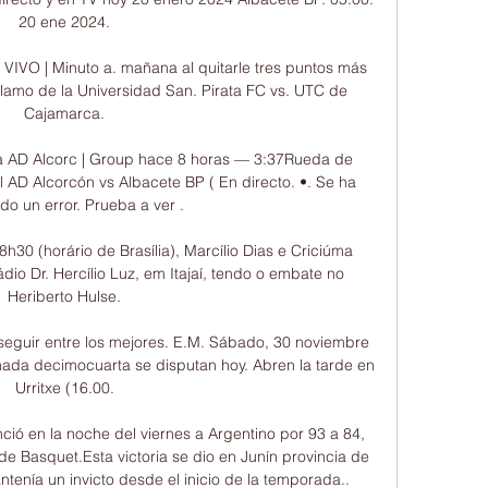
20 ene 2024.

VIVO | Minuto a. mañana al quitarle tres puntos más 
lamo de la Universidad San. Pirata FC vs. UTC de 
Cajamarca.

ra AD Alcorc | Group hace 8 horas — 3:37Rueda de 
 AD Alcorcón vs Albacete BP ( En directo. •. Se ha 
do un error. Prueba a ver .

h30 (horário de Brasília), Marcílio Dias e Criciúma 
dio Dr. Hercílio Luz, em Itajaí, tendo o embate no 
Heriberto Hulse.

guir entre los mejores. E.M. Sábado, 30 noviembre 
rnada decimocuarta se disputan hoy. Abren la tarde en 
Urritxe (16.00.

ó en la noche del viernes a Argentino por 93 a 84, 
e Basquet.Esta victoria se dio en Junín provincia de 
tenía un invicto desde el inicio de la temporada.. 