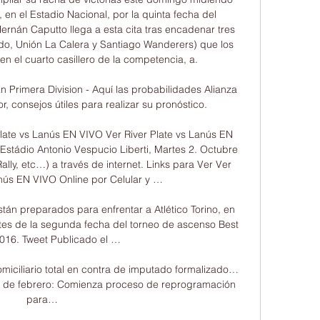
n el Estadio Nacional, por la quinta fecha del 
rnán Caputto llega a esta cita tras encadenar tres 
ido, Unión La Calera y Santiago Wanderers) que los 
 el cuarto casillero de la competencia, a.

n Primera Division - Aquí las probabilidades Alianza 
r, consejos útiles para realizar su pronóstico.

Plate vs Lanús EN VIVO Ver River Plate vs Lanús EN 
Estádio Antonio Vespucio Liberti, Martes 2. Octubre 
ally, etc…) a través de internet. Links para Ver Ver 
anús EN VIVO Online por Celular y …

án preparados para enfrentar a Atlético Torino, en 
tes de la segunda fecha del torneo de ascenso Best 
016. Tweet Publicado el …

domiciliario total en contra de imputado formalizado… 
4 de febrero: Comienza proceso de reprogramación 
para…
