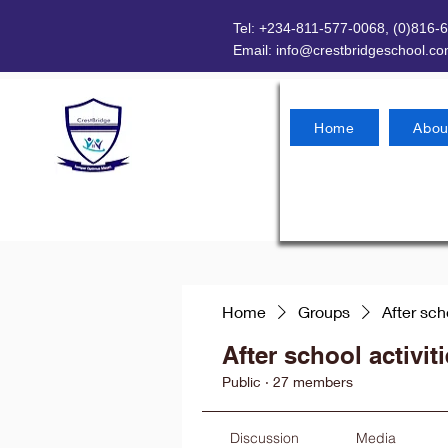
Tel: +234-811-577-0068, (0)816-
Email:
info@crestbridgeschool.c
Home
Abou
Home
Groups
After sch
After school activit
Public
·
27 members
Discussion
Media