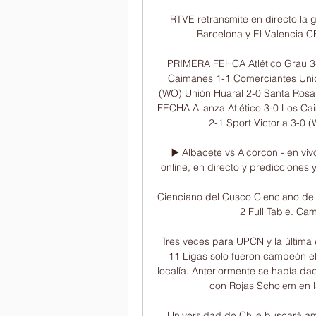
RTVE retransmite en directo la g
Barcelona y El Valencia C
PRIMERA FEHCA Atlético Grau 3-0
Caimanes 1-1 Comerciantes Unidos
(WO) Unión Huaral 2-0 Santa Rosa
FECHA Alianza Atlético 3-0 Los Ca
2-1 Sport Victoria 3-0 
▶️ Albacete vs Alcorcon - en viv
online, en directo y predicciones y 
Cienciano del Cusco Cienciano del C
2 Full Table. Ca
Tres veces para UPCN y la última e
11 Ligas solo fueron campeón ell
localía. Anteriormente se había da
con Rojas Scholem en la
Universidad de Chile buscará am