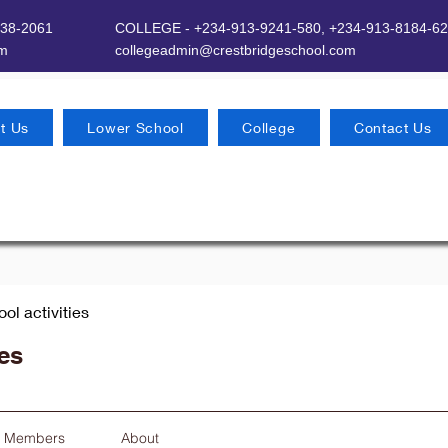
638-2061
COLLEGE - +234-913-9241-580,
+234-913-8184-62
om
​
collegeadmin@crestbridgeschool.com
t Us
Lower School
College
Contact Us
ool activities
ies
Members
About