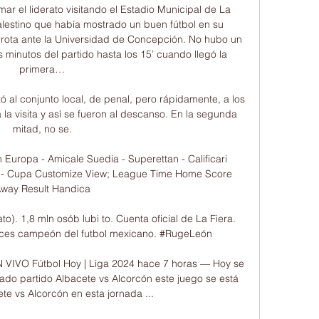
ar el liderato visitando el Estadio Municipal de La 
alestino que había mostrado un buen fútbol en su 
rrota ante la Universidad de Concepción. No hubo un 
minutos del partido hasta los 15’ cuando llegó la 
primera…

tó al conjunto local, de penal, pero rápidamente, a los 
la visita y así se fueron al descanso. En la segunda 
mitad, no se.

uropa - Amicale Suedia - Superettan - Calificari 
ia - Cupa Customize View; League Time Home Score 
way Result Handica

o). 1,8 mln osób lubi to. Cuenta oficial de La Fiera. 
ces campeón del futbol mexicano. #RugeLeón

 VIVO Fútbol Hoy | Liga 2024 hace 7 horas — Hoy se 
ado partido Albacete vs Alcorcón este juego se está 
e vs Alcorcón en esta jornada ...
