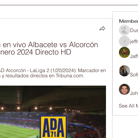
Membe
Dus
jef
 en vivo Albacete vs Alcorcón 
jeffrey
 enero 2024 Directo HD
Jaf
D Alcorcón - LaLiga 2 (1/20/2024): Marcador en 
Sof
s y resultados directos en Tribuna.com.
Joh
See All 