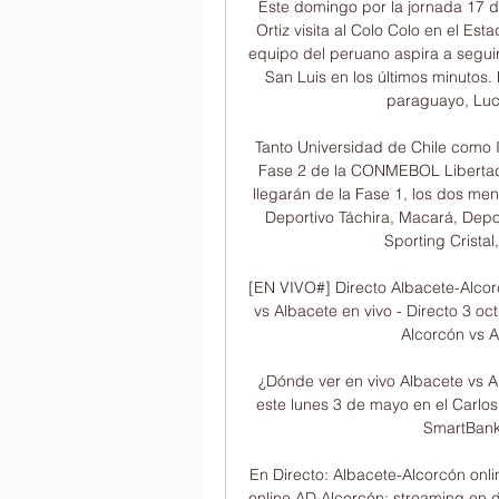
Este domingo por la jornada 17 de
Ortiz visita al Colo Colo en el Es
equipo del peruano aspira a segui
San Luis en los últimos minutos. 
paraguayo, Luca
Tanto Universidad de Chile como In
Fase 2 de la CONMEBOL Libertador
llegarán de la Fase 1, los dos men
Deportivo Táchira, Macará, Depor
Sporting Cristal
[EN VIVO#] Directo Albacete-Alcor
vs Albacete en vivo - Directo 3 oc
Alcorcón vs A
¿Dónde ver en vivo Albacete vs A
este lunes 3 de mayo en el Carlos
SmartBank.
En Directo: Albacete-Alcorcón onl
online AD Alcorcón: streaming en d