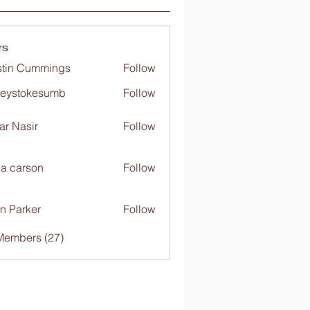
rs
tin Cummings
Follow
freystokesumb
Follow
stokesumb
far Nasir
Follow
ia carson
Follow
n Parker
Follow
Members (27)