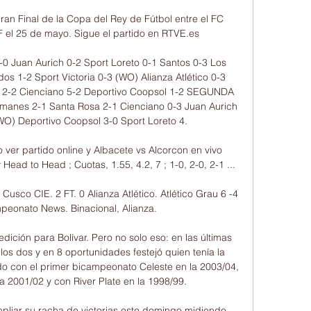
ran Final de la Copa del Rey de Fútbol entre el FC 
F el 25 de mayo. Sigue el partido en RTVE.es

 Juan Aurich 0-2 Sport Loreto 0-1 Santos 0-3 Los 
 1-2 Sport Victoria 0-3 (WO) Alianza Atlético 0-3 
 2-2 Cienciano 5-2 Deportivo Coopsol 1-2 SEGUNDA 
imanes 2-1 Santa Rosa 2-1 Cienciano 0-3 Juan Aurich 
(WO) Deportivo Coopsol 3-0 Sport Loreto 4.

o ver partido online y Albacete vs Alcorcon en vivo 
Head to Head ; Cuotas, 1.55, 4.2, 7 ; 1-0, 2-0, 2-1 ...

usco CIE. 2 FT. 0 Alianza Atlético. Atlético Grau 6 -4 
mpeonato News. Binacional, Alianza.

dición para Bolívar. Pero no solo eso: en las últimas 
os dos y en 8 oportunidades festejó quien tenía la 
do con el primer bicampeonato Celeste en la 2003/04, 
 2001/02 y con River Plate en la 1998/99.

pliar su racha de victorias este domingo midiendo 