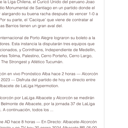
 la Liga Chilena, el Curicó Unido del peruano Joao 
tadio Monumental de Santiago en un partido donde el 
r alargando su buena racha después de vencer 1-0 a 
Por su parte, el ‘Cacique’ que viene de contratar al 
s Barrios tienen un gran aval del.

ternacional de Porto Alegre lograron su boleto a la 
es. Esta instancia la disputarán tres equipos que 
cionados, y Corinthians, Independiente de Medellín, 
tes Tolima, Palestino, Cerro Porteño, Cerro Largo, 
, The Strongest y Atlético Tucumán.

cón en vivo Pronóstico Alba hace 2 horas — Alcorcón 
t 2023 — Disfruta del partido de hoy en directo entre 
lbacete de LaLiga Hypermotion.

lcorcón por LaLiga Albacete y Alcorcón se medirán 
 Belmonte de Albacete, por la jornada 37 de LaLiga 
 A continuación, todos los ...

ine AD hace 8 horas — En Directo: Albacete-Alcorcón 
irecto y en TV hoy 20 enero 2024 Albacete BP. 05:00. 