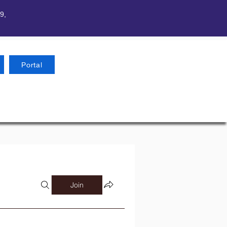
9,
Portal
Join