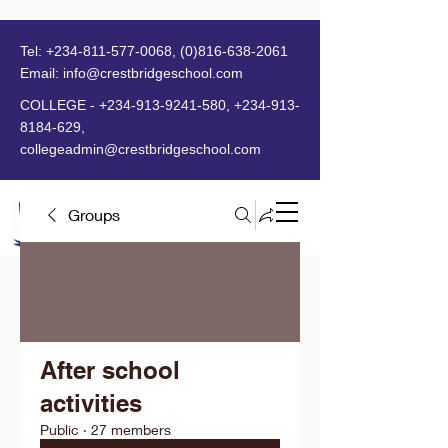
Tel:
+234-811-577-0068
,
(0)816-638-2061
Email:
info@crestbridgeschool.com
​
COLLEGE -
+234-913-9241-580
,
+234-913-
8184-629
,
collegeadmin@crestbridgeschool.com
Groups
MENU
After school
activities
Public
·
27 members