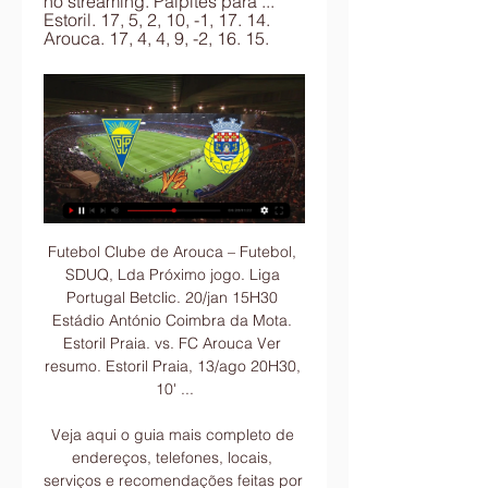
no streaming. Palpites para ... 
Estoril. 17, 5, 2, 10, -1, 17. 14. 
Arouca. 17, 4, 4, 9, -2, 16. 15.
Futebol Clube de Arouca – Futebol, SDUQ, Lda Próximo jogo. Liga Portugal Betclic. 20/jan 15H30 Estádio António Coimbra da Mota. Estoril Praia. vs. FC Arouca Ver resumo. Estoril Praia, 13/ago 20H30, 10' ...

Veja aqui o guia mais completo de endereços, telefones, locais, serviços e recomendações feitas por clientes na Estr Bananal, Barra Mansa - RJ - GuiaMais

Estoril x Arouca 20. 1. 2024 AO VIVO | Futebol Estoril x Arouca livescore (20. 1. 2024) ; 13.01.24 · Estoril Moreirense ; 09.01.24 · Estoril FC Porto ; 05.01.24 · Sporting CP Estoril ; 30.12.23 · Estoril Farense ...

Um dos maiores eventos de MMA do mundo, Strikeforce realiza última edição neste sábado por João Pedro Alves Depois do Pride e do WEC, mais um evento comprado pela Zuffa, empresa dona do UFC, vai fechar as portas. Neste sábado (12), o Strikeforce, tido como principal concorrente do Ultimate até ser adquirido pelos irmãos Fertitta…

Mal no jogo, o São Bernardo descontou com Geandro mas em nenhum momento ameaçou a vitória do Santos. Com o resultado, o Santos se manteve na terceira colocação do Grupo D, agora com 13 pontos, na cola de Ponte Preta e Mirassol. Já o São Bernardo, é o terceiro colocado do Grupo A, com 9 pontos.

((GRATUITO*)) assistir Arouca x Estoril ao vivo 07/01/2023 — Análise do FC AroucaO FC Arouca está, neste momento, em 10º lugar no Campeonato Português. O time soma 19 pontos conquistados em 13 jogos, ...

Haute Ibirapuera é o residencial com todo o requinte necessário para um estilo de vida incomparável. Conheça a nova expressão do luxo contemporâneo no melhor da Vila Mariana, um bairro rodeado de comércio, hospitais, supermercados, colégios, arte e gastronomia.

Há 2 dias ponte preta . Ponte desanda no returno com Kleina e tem aproveitamento de time ameaçado . Retrospecto com o treinador é parecido a equipes que brigam contra o Z-4. Há 2 dias ponte preta . Presidente responde questionamentos do Conselho Deliberativo da Macaca.

ATENÇÃO: As informações inseridas aqui NÃO SERÃO direcionadas a empresa Aci e sim ao Coligado que irá avaliar e fazer os respectivos ajustes caso julgue necessário.

State Championship São Paulo 2004 Fifth Level (Série B-2) Participants TANABI Esporte Clube (Tanabi) Sociedade Esportiva VOTUPORANGA (Votuporanga) Clube Atlético PENAPOLENSE (Penápolis) PRUDENTINO Futebol Clube (Presidente Prudente) Clube Atlético ASSISENSE (Assis) GARÇA Futebol Clube (Garça) OSVALDO CRUZ Futebol Clube (Osvaldo Cruz.

Veja aqui algumas das organizações que já contribuiram para a Semana Contra a Pobreza e a Exclusão Social. Não fique de fora! Inscreva também a sua actividade! 1º Jardim Escola João de Deus da Figueira da Foz A Beneficente Academia Cultural e Social de Maceira Académico de Torres Vedras Ação Social das Paróquias de Torres…

Assistir Flamengo ao vivo nunca foi tão rápido e fácil, os melhores jogos do Flamengo é aqui no FuteMax.tv. Assistir Flamengo ao vivo nunca foi tão rápido e fácil,. Assistir Santos x Bahia ao vivo HD 31/10/2019. Assistir Guarani x Sport ao vivo online 31/10/2019.

GANA ACOMPANHA COSTA DO MARFIM NA PASSAGEM AOS QUARTOS-DE-FINAL GANA DEFRONTARÁ ANGOLA Como se esperava, a forte selecção do Gana, mesmo sem Essien, que nesta CAN não voltará a jogar, bateu o Burkina Faso por 1-0, com golo de Ayew, filho do famoso Abedi Pelé,.

O atacante Eduardo estreou no Treze (PB) com gol, no jogo de ontem com o Santa Cruz (PE), pela primeira rodada da Série C do Campeonato Brasileiro de 2019. A partida terminou empatada em 2 a 2. Em seu primeiro jogo depois do título do Campeonato Piauiense com o …

Imóveis Localiza - Viure Residencial – Ilha Pura – Barra da Tijuca Viure Residencial – Bairro ilha pura, 2 e 3 Quartos com 85m² a 115m² e Coberturas. Projeto das Construtoras Carvalho Hosken e Odebrecht, imóvel planta, investimento imobiliário, valor e preço viure, …

Ver todos os destinos Rio de Janeiro Fortaleza Brasília Bahia Salvador Nova York Londres Barcelona Paris Berlim Brasil Europa Asia América do Norte América do Sul África Oceania As últimas no minube Guias de Viagem Voos Hotéis Linhas aéreas voos-low-cost Mapa. Mapa e Plano turístico de Porto Rico: Todos as atrações e pontos.

Transmissao Paysandu x Ponte Preta Ao Vivo. Por Redacao 07/08/2018 - 14:32 hs. Deixe seu Comentário. Veja mais. Transmissão Ao Vivo. Como Assistir Indepediente Del Valle x Corinthians ao vivo - Copa Sulamericana 2019. Transmissão Ao Vivo.

Bilhetes Liga Portugal - Continente Feed Ver calendário. Como adquirir os Estoril Praia. Boavista FC. Estoril | Estádio António Coimbra da Mota. FC Porto. Terminado. 1 - 1. FC Arouca. FC Porto. FC ...

Avenida Ayrton Senna da Silva, RIO DE JANEIRO, RJ : Terminal Rodoviário Alvorada, RIO DE JANEIRO, RJ. Duque de Caxias; 405T Barra da Tijuca - Nova Iguaçu; 505T Barra da Tijuca - Nova Iguaçu; 1960B Castelo - Nova Iguaçu; 1955B Castelo - Nova Iguaçu; Teresópolis - Vieira;

Como assistir o final da Liga Europa 2018 ao vivo (quarta-feira, 16 de maio de 2018)? Onde encontrar o melhor streaming online? Quais são os canais oficias da televisão em Portugal, Brasil e outros países de língua portuguesa que vão transmitir este evento? Existe alguma casa de apostas onde se pode seguir o evento ao vivo? Verifica as.

Onde assistir Estoril x Arouca Futebol AO VIVO 27/01/2022 — O confronto envolvendo Estoril x Arouca vai ser realizado hoje, quinta-feira (27). O confronto entre as duas equipes é válido pelo ...

Flamengo, São Paulo, Corinthians, Palmeiras e Santos disputariam títulos na Europa, diz Jorge Jesus Passadas 18 rodadas, a tabela do Campeonato Brasileiro tem Flamengo, Santos, Palmeiras, Corinthians e São Paulo como os cinco primeiros colocados.

Nesta quinta-feira (07), o Atlético entrou em campo para enfrentar o América Mineiro. O clássico Mineiro aconteceu pela 10ª rodada do Brasileirão. Com a vitória por 3 a 1, o Galo garantiu a 4ª posição na classificação do Brasileirão 2018 e terá pela frente mais duas partidas no Independência para se manter no alto da tabela.

Jogos Estoril ao vivo, tabela, resultados Futebol - Portugal: placar ao vivo Estoril, resultados finais, tabelas, resumos de jogo com artilheiros, cartões amarelos e vermelhos, comparação de odds e ...

Embora Loulé White Night ocorre durante a noite foi realmente projetada para apelar a todas as idades. As decorações ao longo da rua e iluminação especial são suficientes para criar um fator uau que todos vão apreciar, enquanto as instalações de arte especial com elementos interativos apelaram aos adultos e crianças em diferentes níveis.

Bonsucesso, Rio De Janeiro, Brazil. formação de professor. São Gonçalo do Sapucaí. Cidade atual e naturalidade. Duque de Caxias (Rio de Janeiro) Cidade atual. Duque de Caxias (Rio de Janeiro) Naturalidade. Acerca de Dalva. SOU SERVA DO DEUS ALTISSIMO, O …

Características desta localidade. A Avenida Campos assume vocação residencial com 100,00% domicílios residenciais e está localizada no bairro de Centro na cidade de Barra Mansa RJ.

13h – Missa Sertaneja abrilhantada pelo Coral Terço dos Homens de Santa Rita de Ouro Preto, com transmissão ao vivo pela Rádio Itatiaia de Ouro Preto. Em seguida procissão com a imagem de Nossa Senhora da Piedade no andor e dos padroeiros vizinhos. Apresentação das Sete Alegrias de Maria. Descimento do mastro.

SAHE traz o Primeiro Congresso do Hospital Conectado, além de contar com espaço de exposição para unir profissionais da saúde com as principais inovações tecnológicas A SAHE – South America Health Exhibition, feira da área da saúde, que acontecerá do dia 13 ao dia 16 de março de 2017, projetou o SAHE Connected Hospital, área […]

Desfalcado, Flamengo mostra força, bate o Atlético-MG e abre 8 pontos do Santos Sem Rodrigo Caio, Filipe Luis, Arrascaeta e Gabriel, o time rubro-negro chegou aos 55 pontos e abriu larga vantagem. Estadão Conteúdo. Redação Folha Vitória.

Copa São Paulo 2018: Rodada de 32, dia 2 14h.. São Carlos x Ferroviária. 18h30. Flamengo x Elosport - transmissão ao vivo para todo o Brasil pela Sportv. 20h. Grêmio x Guarulhos - transmissão ao vivo para todo o Brasil pela Rede Vida e pela Sportv.com Jogos no horário do RN.

Estoril Praia e Moreirense FC ao vivo hoje Jogos do GD há 7 dias — 20 jan PL · Estoril 15:30 Arouca. 24 jan TdL assistir Estoril Praia x Moreirense FC ao vivo transmissão há 18 horas — assistir Estoril ...

Bilhetes | Site oficial do Sporting Clube de Portugal Hóquei em Patins - Campeonato Nacional. SPORTING CP. VS. Juv. Pacense. 20 janeiro 15:00. Comprar Bilhetes · Basquetebol - Liga. SPORTING CP. VS. AD Ovarense. 20 ...

Cruzeiro e Atlético brigarão pela conquista do Campeonato Mineiro no Mineirão.. grupo sabe disso. É trabalhar passo a passo ainda durante o treino esta semana o que a gente ainda tem que fazer e viver cada dia de treino da melhor maneira possível,. América-MG supera líder Bragantino e entra no G-4 da Série B há 9 horas.

Onde dá a Bola? - OndeBola - Data/Canal TV jogos futebol Consulte a data e o canal de TV que transmite o jogo de futebol em directo. Mostra Programação dos jogos na Televisão. Artigos de opinião sobre futebol em ...

Direto Basquetebol: Oliveirense vs Benfica. 23 Abril, 2017. 117.3k. SHARES. PARTILHA Tweet. Publicidade . A UD Oliveirense – SL Benfica é referente à 9.ª jornada da 2.ª fase do Campeonato Nacional de Basquetebol. Pode acompanhar o jogo de basquetebol aqui. Publicidade . …

Na terceira posição do Campeonato Português, o Benfica segue a caça dos líderes Sporting e Porto. Neste sábado, as Águias vão enfrentar o Chaves, no Estádio da Luz, em busca de mais uma vitória. Atual tricampeão, o Benfica não realiza boa temporada.

Tabela de Classificação do SL Benfica 17, 5, 3, 9, 18, 36, -18, 18, E D D D V. 13. EST Estoril Praia, 17, 5, 2, 10, 31, 32, -1, 17, V E V D D. 14. FCA FC Arouca, 17, 4, 4, 9, 23, 25, -2, 16, E V V D ...

Este curso apresenta os fundamentos, técnicas e ferramentas de visualização de dados, habilitando o aluno a trabalhar com grandes volumes de dados – seja consumindo ou p