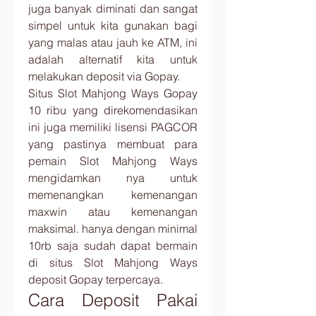
juga banyak diminati dan sangat 
simpel untuk kita gunakan bagi 
yang malas atau jauh ke ATM, ini 
adalah alternatif kita untuk 
melakukan deposit via Gopay.
Situs Slot Mahjong Ways Gopay 
10 ribu yang direkomendasikan 
ini juga memiliki lisensi PAGCOR 
yang pastinya membuat para 
pemain Slot Mahjong Ways 
mengidamkan nya untuk 
memenangkan kemenangan 
maxwin atau kemenangan 
maksimal. hanya dengan minimal 
10rb saja sudah dapat bermain 
di situs Slot Mahjong Ways 
deposit Gopay terpercaya.
Cara Deposit Pakai 