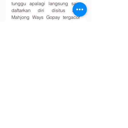
tunggu apalagi langsung saja 
daftarkan diri disitus Slot 
Mahjong Ways Gopay tergacor 
dan paling gampang menang di 
indonesia.
0
0
Escreva um comentário
About
Welcome to the group! You can
connect with other members,
ge
...
Read more
Members