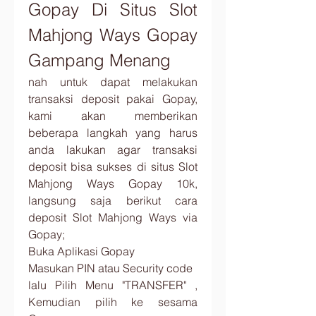
Gopay Di Situs Slot 
Mahjong Ways Gopay 
Gampang Menang
nah untuk dapat melakukan 
transaksi deposit pakai Gopay, 
kami akan memberikan 
beberapa langkah yang harus 
anda lakukan agar transaksi 
deposit bisa sukses di situs Slot 
Mahjong Ways Gopay 10k, 
langsung saja berikut cara 
deposit Slot Mahjong Ways via 
Gopay;
Buka Aplikasi Gopay 
Masukan PIN atau Security code
lalu Pilih Menu "TRANSFER" , 
Kemudian pilih ke sesama 