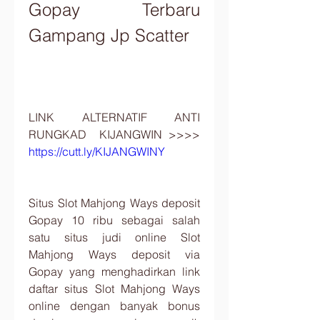
Gopay Terbaru 
Gampang Jp Scatter
LINK ALTERNATIF ANTI 
RUNGKAD  KIJANGWIN >>>> 
https://cutt.ly/KIJANGWINY
Situs Slot Mahjong Ways deposit 
Gopay 10 ribu sebagai salah 
satu situs judi online Slot 
Mahjong Ways deposit via 
Gopay yang menghadirkan link 
daftar situs Slot Mahjong Ways 
online dengan banyak bonus 