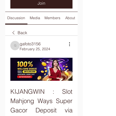
Join
Discussion
Media
Members
About
Back
gafoto3156
gafoto3156
February 25, 2024
KIJANGWIN : Slot 
Mahjong Ways Super 
Gacor Deposit via 