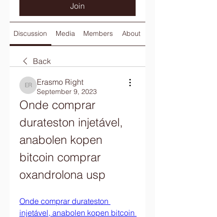
Join
Discussion
Media
Members
About
Back
Erasmo Right
Erasmo Right
September 9, 2023
Onde comprar 
durateston injetável, 
anabolen kopen 
bitcoin comprar 
oxandrolona usp
Onde comprar durateston 
injetável, anabolen kopen bitcoin 