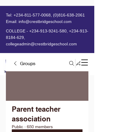
Tel:
+234-811-577-0068
,
(0)816-638-2061
Email:
info@crestbridgeschool.com
​
COLLEGE -
+234-913-9241-580
,
+234-913-
8184-629
,
collegeadmin@crestbridgeschool.com
Groups
MENU
Parent teacher
association
Public
·
680 members