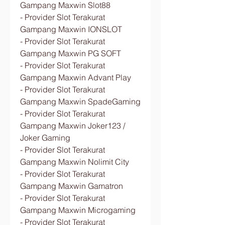
Gampang Maxwin Slot88
- Provider Slot Terakurat 
Gampang Maxwin IONSLOT 
- Provider Slot Terakurat 
Gampang Maxwin PG SOFT 
- Provider Slot Terakurat 
Gampang Maxwin Advant Play 
- Provider Slot Terakurat 
Gampang Maxwin SpadeGaming
- Provider Slot Terakurat 
Gampang Maxwin Joker123 / 
Joker Gaming 
- Provider Slot Terakurat 
Gampang Maxwin Nolimit City
- Provider Slot Terakurat 
Gampang Maxwin Gamatron 
- Provider Slot Terakurat 
Gampang Maxwin Microgaming 
- Provider Slot Terakurat 