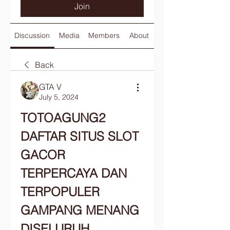
Join
Discussion
Media
Members
About
Back
GTA V
July 5, 2024
TOTOAGUNG2 
DAFTAR SITUS SLOT 
GACOR 
TERPERCAYA DAN 
TERPOPULER 
GAMPANG MENANG 
DISELURUH 