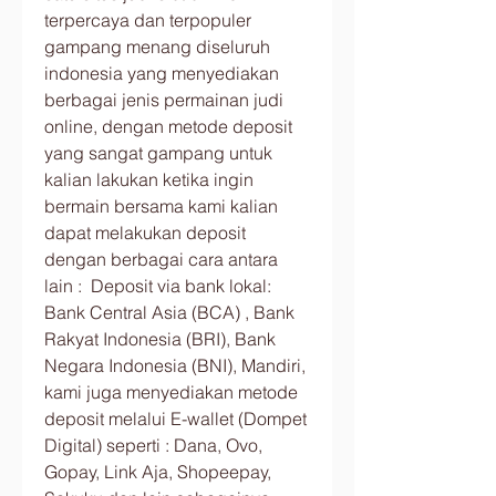
terpercaya dan terpopuler 
gampang menang diseluruh 
indonesia yang menyediakan 
berbagai jenis permainan judi 
online, dengan metode deposit 
yang sangat gampang untuk 
kalian lakukan ketika ingin 
bermain bersama kami kalian 
dapat melakukan deposit 
dengan berbagai cara antara 
lain :  Deposit via bank lokal: 
Bank Central Asia (BCA) , Bank 
Rakyat Indonesia (BRI), Bank 
Negara Indonesia (BNI), Mandiri, 
kami juga menyediakan metode 
deposit melalui E-wallet (Dompet 
Digital) seperti : Dana, Ovo, 
Gopay, Link Aja, Shopeepay, 