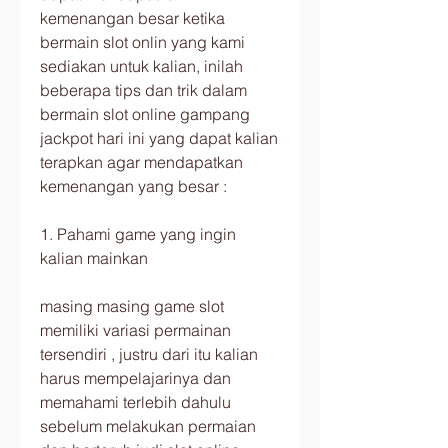
kemenangan besar ketika 
bermain slot onlin yang kami 
sediakan untuk kalian, inilah 
beberapa tips dan trik dalam 
bermain slot online gampang 
jackpot hari ini yang dapat kalian 
terapkan agar mendapatkan 
kemenangan yang besar : 
1. Pahami game yang ingin 
kalian mainkan
masing masing game slot 
memiliki variasi permainan 
tersendiri , justru dari itu kalian 
harus mempelajarinya dan 
memahami terlebih dahulu 
sebelum melakukan permaian 