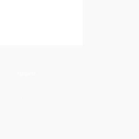
Address
Crestbridge School
15B Mini-Akama Close,
Rebisi Gardens,
Behind Mopol 19,
GRA Phase 4, Port Harcourt