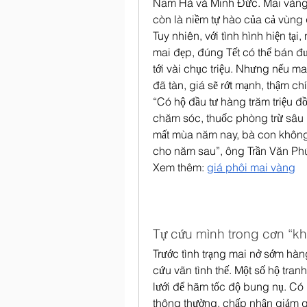
Nam Hà và Minh Đức. Mai vàng ở
còn là niềm tự hào của cả vùng 
Tuy nhiên, với tình hình hiện tại,
mai đẹp, đúng Tết có thể bán đượ
tới vài chục triệu. Nhưng nếu m
đã tàn, giá sẽ rớt mạnh, thậm c
“Có hộ đầu tư hàng trăm triệu đ
chăm sóc, thuốc phòng trừ sâu 
mất mùa năm nay, bà con không 
cho năm sau”, ông Trần Văn Phú
Xem thêm: 
giá phôi mai vàng
Tự cứu mình trong cơn “khủ
Trước tình trạng mai nở sớm hàn
cứu vãn tình thế. Một số hộ tra
lưới để hãm tốc độ bung nụ. Có 
thông thường, chấp nhận giảm gi