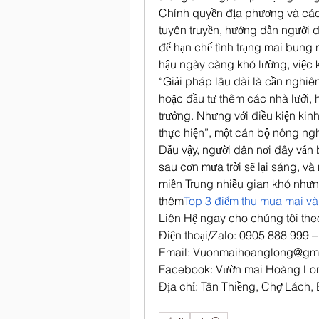
Chính quyền địa phương và các
tuyên truyền, hướng dẫn người d
để hạn chế tình trạng mai bung 
hậu ngày càng khó lường, việc 
“Giải pháp lâu dài là cần nghiên
hoặc đầu tư thêm các nhà lưới, h
trưởng. Nhưng với điều kiện kinh
thực hiện”, một cán bộ nông ng
Dẫu vậy, người dân nơi đây vẫn b
sau cơn mưa trời sẽ lại sáng, và
miền Trung nhiều gian khó nhưng
thêm
Top 3 điểm thu mua mai vàn
Liên Hệ ngay cho chúng tôi theo
Điện thoại/Zalo: 0905 888 999
Email: 
Vuonmaihoanglong@gma
Facebook: Vườn mai Hoàng Lo
Địa chỉ: Tân Thiềng, Chợ Lách, 