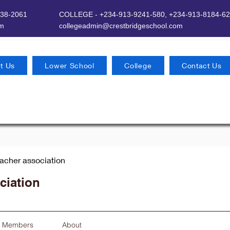
638-2061
COLLEGE - +234-913-9241-580,
+234-913-8184-62
om
​
collegeadmin@crestbridgeschool.com
t Us
Lower School
College
Contact Us
eacher association
ciation
Members
About