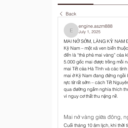
Back
engine.aszm888
July 1, 2025
engine.aszm888
MAI NỞ SỚM, LÀNG KỲ NAM
Kỳ Nam – một xã ven biển thuộc t
đến là “thủ phủ mai vàng” của 
5.000 gốc mai được trồng mỗi n
mai Tết của Hà Tĩnh và các tỉnh
mai ở Kỳ Nam đang đứng ngồi k
rực từ rất sớm – cách Tết Nguyê
qua đường ngắm nghía thích thú,
vì nguy cơ thất thu nặng nề.
Mai nở vàng giữa đông, n
Cuối tháng 10 âm lịch, khi thời 