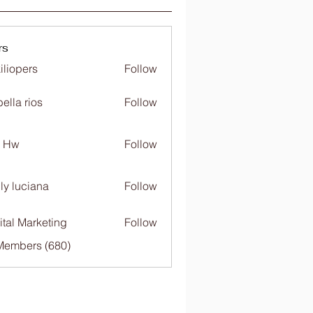
rs
iliopers
Follow
bella rios
Follow
c Hw
Follow
ly luciana
Follow
ital Marketing
Follow
 Members (680)