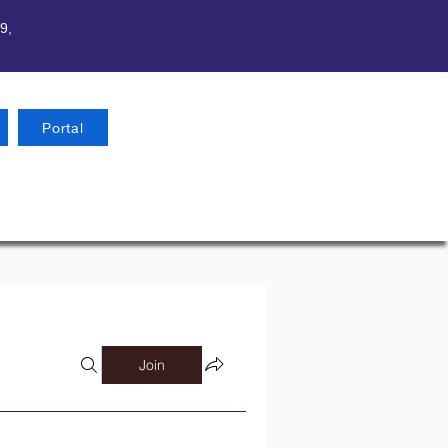
9,
Portal
Join