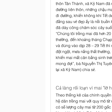
thôn Tân Thành, xã Kỳ Nam đã rụ
đường liên thôn, những chậu mai
đi đường, khiến không khí Tết 
đằng sau vẻ đẹp ấy là nỗi buồn
đã dày công chăm sóc cây suốt 
“Chúng tôi trồng mai đã hơn 20 
thường, đến khoảng tháng Chạp âm
và đúng vào dịp 28 – 29 Tết thì 
đột ngột, mưa nắng thất thường,
khiến mai mất cân bằng sinh trưở
mong đợi”, bà Nguyễn Thị Tuyên 
tại xã Kỳ Nam) chia sẻ.
Cả làng rối loạn vì mai "lỡ h
Theo thống kê của chính quyền
hộ dân trồng mai với quy mô từ 
có số lượng cây mai từ 200 gốc t