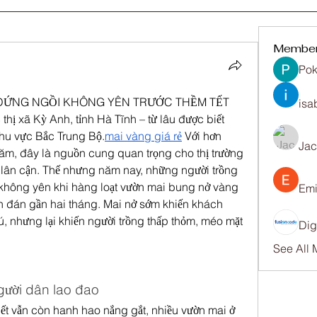
Membe
Pok
 ĐỨNG NGỒI KHÔNG YÊN TRƯỚC THỀM TẾT
isa
hị xã Kỳ Anh, tỉnh Hà Tĩnh – từ lâu được biết 
khu vực Bắc Trung Bộ.
mai vàng giá rẻ
 Với hơn 
Ja
ăm, đây là nguồn cung quan trọng cho thị trường 
 lân cận. Thế nhưng năm nay, những người trồng 
hông yên khi hàng loạt vườn mai bung nở vàng 
Emi
n đán gần hai tháng. Mai nở sớm khiến khách 
 nhưng lại khiến người trồng thấp thỏm, méo mặt 
Dig
See All
gười dân lao đao
tiết vẫn còn hanh hao nắng gắt, nhiều vườn mai ở 