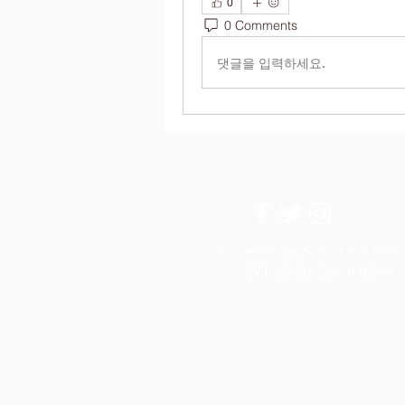
0
0 Comments
댓글을 입력하세요.
© Crestbridge School Port Harc
ALL RIGHTS RESERVED