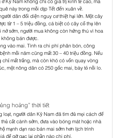
 Kỳ Nam không chỉ có giá trị kinh tế cao, mà 
quê này trong mỗi dịp Tết đến xuân về.
 người dân đối diện nguy cơ thiệt hại lớn. Một cây 
c từ 1 – 5 triệu đồng, cá biệt có cây cổ thụ lên 
ai nở sớm, người mua không còn hứng thú vì hoa 
hí không bán được.
ồng vào mai. Tính ra chi phí phân bón, công 
bệnh mỗi năm cũng mất 30 – 40 triệu đồng. Nếu 
chỉ mất trắng, mà còn khó có vốn quay vòng 
c, một nông dân có 250 gốc mai, bày tỏ nỗi lo.
ng hoảng” thời tiết
g loạt, người dân Kỳ Nam đã tìm đủ mọi cách để 
nh thủ cắt cành sớm, đưa vào bóng mát hoặc nhà 
hộ mạnh dạn rao bán mai sớm hơn lịch trình 
á để gỡ gạc lại phần nào chi phí.