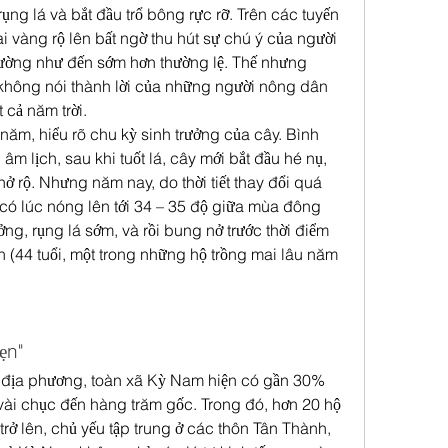
ng lá và bắt đầu trổ bông rực rỡ. Trên các tuyến 
 vàng rộ lên bất ngờ thu hút sự chú ý của người 
dường như đến sớm hơn thường lệ. Thế nhưng 
 không nói thành lời của những người nông dân 
cả năm trời.
năm, hiểu rõ chu kỳ sinh trưởng của cây. Bình 
 lịch, sau khi tuốt lá, cây mới bắt đầu hé nụ, 
nở rộ. Nhưng năm nay, do thời tiết thay đổi quá 
 có lúc nóng lên tới 34 – 35 độ giữa mùa đông 
ng, rụng lá sớm, và rồi bung nở trước thời điểm 
(44 tuổi, một trong những hộ trồng mai lâu năm 
ẹn"
 địa phương, toàn xã Kỳ Nam hiện có gần 30% 
vài chục đến hàng trăm gốc. Trong đó, hơn 20 hộ 
rở lên, chủ yếu tập trung ở các thôn Tân Thành, 