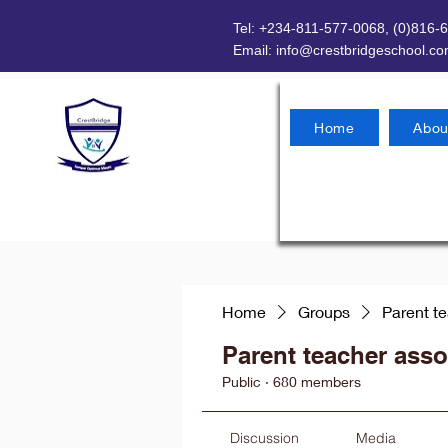
Tel: +234-811-577-0068, (0)816-
Email:
info@crestbridgeschool.c
Home
Abou
Home
Groups
Parent t
Parent teacher asso
Public
·
680 members
Discussion
Media