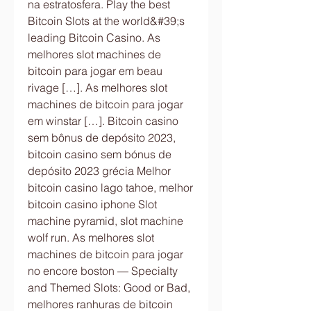
na estratosfera. Play the best 
Bitcoin Slots at the world&#39;s 
leading Bitcoin Casino. As 
melhores slot machines de 
bitcoin para jogar em beau 
rivage […]. As melhores slot 
machines de bitcoin para jogar 
em winstar […]. Bitcoin casino 
sem bônus de depósito 2023, 
bitcoin casino sem bónus de 
depósito 2023 grécia Melhor 
bitcoin casino lago tahoe, melhor 
bitcoin casino iphone Slot 
machine pyramid, slot machine 
wolf run. As melhores slot 
machines de bitcoin para jogar 
no encore boston — Specialty 
and Themed Slots: Good or Bad, 
melhores ranhuras de bitcoin 