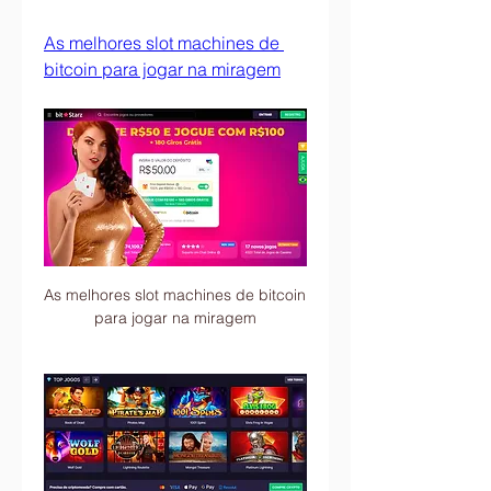
As melhores slot machines de 
bitcoin para jogar na miragem
As melhores slot machines de bitcoin 
para jogar na miragem