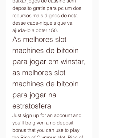
baixar jogos de cassino sem 
deposito gratis para pc um dos 
recursos mais dignos de nota 
desse caca-niqueis que vai 
ajuda-lo a obter 150.
As melhores slot 
machines de bitcoin 
para jogar em winstar, 
as melhores slot 
machines de bitcoin 
para jogar na 
estratosfera
Just sign up for an account and 
you'll be given a no deposit 
bonus that you can use to play 
the Rise of Olympus slot. Rise of 