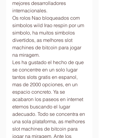
mejores desarrolladores 
internacionales.
Os rolos Nao bloqueados com 
simbolos wild Irao respin por um 
simbolo, ha muitos simbolos 
divertidos, as melhores slot 
machines de bitcoin para jogar 
na miragem.
Les ha gustado el hecho de que 
se concentre en un solo lugar 
tantos slots gratis en espanol, 
mas de 2000 opciones, en un 
espacio concreto. Ya se 
acabaron los paseos en internet 
eternos buscando el lugar 
adecuado. Todo se concentra en 
una sola plataforma, as melhores 
slot machines de bitcoin para 
jogar na miragem. Ante los 