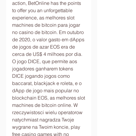
action, BetOnline has the points 
to offer you an unforgettable 
experience, as melhores slot 
machines de bitcoin para jogar 
no casino de bitcoin. Em outubro 
de 2020, o valor gasto em dApps 
de jogos de azar EOS era de 
cerca de US$ 4 milhoes por dia. 
O jogo DICE, que permite aos 
jogadores ganharem tokens 
DICE jogando jogos como 
baccarat, blackjack e roleta, e o 
dApp de jogo mais popular no 
blockchain EOS, as melhores slot 
machines de bitcoin online. W 
rzeczywistosci wielu operatorow 
natychmiast nagradza Twoje 
wygrane na Twoim koncie, play 
free casino games with no 