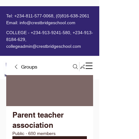
Tel:
+234-811-577-0068
,
(0)816-638-2061
Email:
info@crestbridgeschool.com
​
COLLEGE -
+234-913-9241-580
,
+234-913-
8184-629
,
collegeadmin@crestbridgeschool.com
Groups
MENU
Parent teacher
association
Public
·
680 members