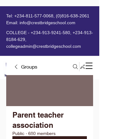
Tel:
+234-811-577-0068
,
(0)816-638-2061
Email:
info@crestbridgeschool.com
​
COLLEGE -
+234-913-9241-580
,
+234-913-
8184-629
,
collegeadmin@crestbridgeschool.com
Groups
MENU
Parent teacher
association
Public
·
680 members