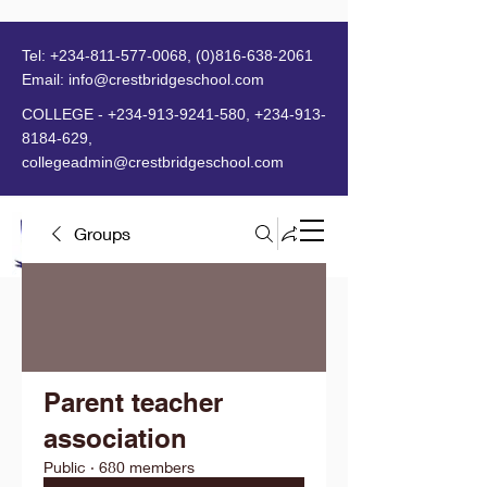
Tel:
+234-811-577-0068
,
(0)816-638-2061
Email:
info@crestbridgeschool.com
​
COLLEGE -
+234-913-9241-580
,
+234-913-
8184-629
,
collegeadmin@crestbridgeschool.com
Groups
MENU
Parent teacher
association
Public
·
680 members