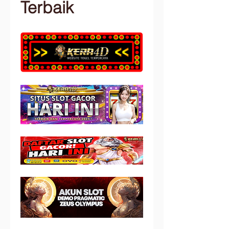
Terbaik