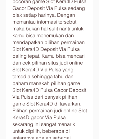
bocoran game Slot Kera4D Pulsa 
Gacor Deposit Via Pulsa sedang 
biak setiap harinya. Dengan 
memantau informasi tersebut, 
maka bukan hal sulit nanti untuk 
kamu bisa menemukan dan 
mendapatkan pilihan permainan 
Slot Kera4D Deposit Via Pulsa 
paling tepat. Kamu bisa mencari 
dan cek pilihan situs judi online 
Slot Kera4D Via Pulsa yang 
tersedia sehingga tahu dan 
paham manakah pilihan game 
Slot Kera4D Pulsa Gacor Deposit 
Via Pulsa dari banyak pilihan 
game Slot Kera4D di tawarkan. 
Pilihan permainan judi online Slot 
Kera4D gacor Via Pulsa 
sekarang ini sangat menarik 
untuk dipilih, beberapa di 
antaranya adalah sebagai 