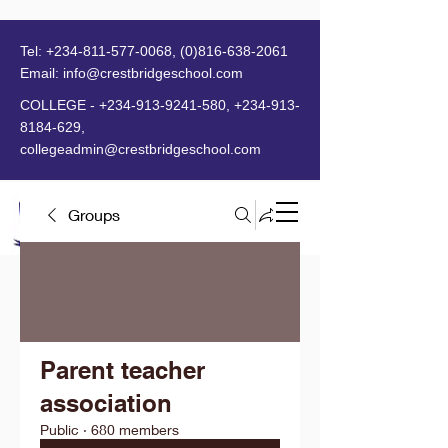
Tel:
+234-811-577-0068
,
(0)816-638-2061
Email:
info@crestbridgeschool.com
​
COLLEGE -
+234-913-9241-580
,
+234-913-
8184-629
,
collegeadmin@crestbridgeschool.com
Groups
MENU
Parent teacher
association
Public
·
680 members