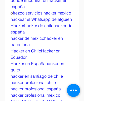
donde encontrar un hacker en 
españa
o
frezco servicios hacker mexico
hackear el Whatsapp de alguien
Hacker
hacker de chile
hacker de 
españa
hacker de mexico
hacker en 
barcelona
Hacker en Chile
Hacker en 
Ecuador
Hacker en España
hacker en 
quito
hacker en santiago de chile
hacker profesional chile
hacker profesional españa
hacker profesional mexico
NECESITO HACKER CHILE
NECESITO HACKER ESPAÑA
NECESITO HACKER MEXICO