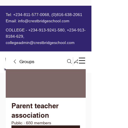
Tel:
+234-811-577-0068
,
(0)816-638-2061
Email:
info@crestbridgeschool.com
​
COLLEGE -
+234-913-9241-580
,
+234-913-
8184-629
,
collegeadmin@crestbridgeschool.com
Groups
MENU
Parent teacher
association
Public
·
680 members