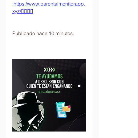
:https://www.parentalmonitorapp.
xyz/👈🏻👈🏻
Publicado hace 10 minutos: