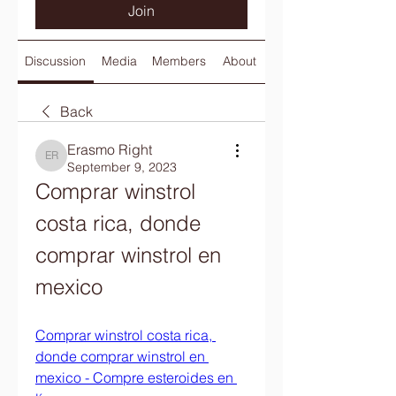
Join
Discussion
Media
Members
About
Back
Erasmo Right
Erasmo Right
September 9, 2023
Comprar winstrol 
costa rica, donde 
comprar winstrol en 
mexico
Comprar winstrol costa rica, 
donde comprar winstrol en 
mexico - Compre esteroides en 