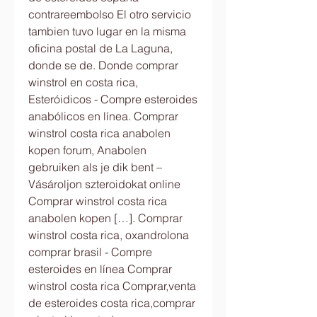
contrareembolso El otro servicio 
tambien tuvo lugar en la misma 
oficina postal de La Laguna, 
donde se de. Donde comprar 
winstrol en costa rica, 
Esteróidicos - Compre esteroides 
anabólicos en línea. Comprar 
winstrol costa rica anabolen 
kopen forum, Anabolen 
gebruiken als je dik bent – 
Vásároljon szteroidokat online 
Comprar winstrol costa rica 
anabolen kopen […]. Comprar 
winstrol costa rica, oxandrolona 
comprar brasil - Compre 
esteroides en línea Comprar 
winstrol costa rica Comprar,venta 
de esteroides costa rica,comprar 