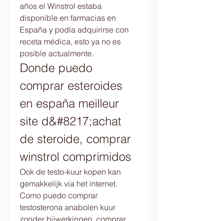
años el Winstrol estaba 
disponible en farmacias en 
España y podía adquirirse con 
receta médica, esto ya no es 
posible actualmente. 
Donde puedo 
comprar esteroides 
en españa meilleur 
site d&#8217;achat 
de steroide, comprar 
winstrol comprimidos
Ook de testo-kuur kopen kan 
gemakkelijk via het internet. 
Como puedo comprar 
testosterona anabolen kuur 
zonder bijwerkingen, comprar 