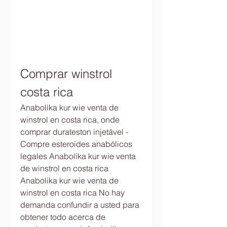
Comprar winstrol 
costa rica
Anabolika kur wie venta de 
winstrol en costa rica, onde 
comprar durateston injetável - 
Compre esteroides anabólicos 
legales Anabolika kur wie venta 
de winstrol en costa rica 
Anabolika kur wie venta de 
winstrol en costa rica No hay 
demanda confundir a usted para 
obtener todo acerca de 