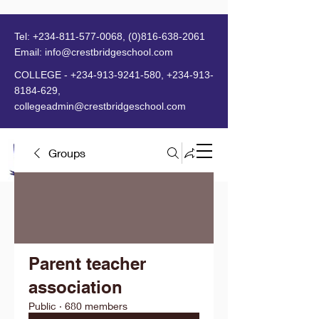
Tel:
+234-811-577-0068
,
(0)816-638-2061
Email:
info@crestbridgeschool.com
​
COLLEGE -
+234-913-9241-580
,
+234-913-
8184-629
,
collegeadmin@crestbridgeschool.com
Groups
MENU
Parent teacher
association
Public
·
680 members