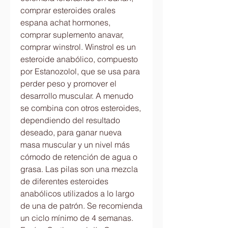
comprar esteroides orales 
espana achat hormones, 
comprar suplemento anavar, 
comprar winstrol. Winstrol es un 
esteroide anabólico, compuesto 
por Estanozolol, que se usa para 
perder peso y promover el 
desarrollo muscular. A menudo 
se combina con otros esteroides, 
dependiendo del resultado 
deseado, para ganar nueva 
masa muscular y un nivel más 
cómodo de retención de agua o 
grasa. Las pilas son una mezcla 
de diferentes esteroides 
anabólicos utilizados a lo largo 
de una de patrón. Se recomienda 
un ciclo mínimo de 4 semanas. 