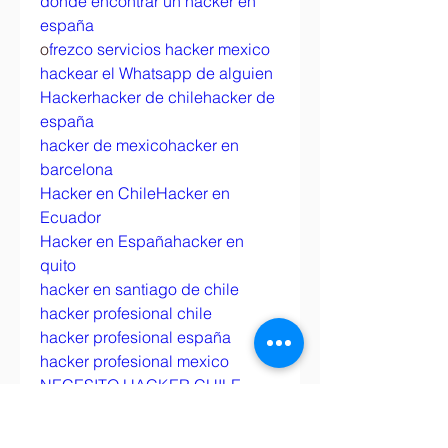
donde encontrar un hacker en 
españa
o
frezco servicios hacker mexico
hackear el Whatsapp de alguien
Hacker
hacker de chile
hacker de 
españa
hacker de mexico
hacker en 
barcelona
Hacker en Chile
Hacker en 
Ecuador
Hacker en España
hacker en 
quito
hacker en santiago de chile
hacker profesional chile
hacker profesional españa
hacker profesional mexico
NECESITO HACKER CHILE
NECESITO HACKER ESPAÑA
NECESITO HACKER MEXICO