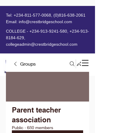
Tel:
+234-811-577-0068
,
(0)816-638-2061
Email:
info@crestbridgeschool.com
​
COLLEGE -
+234-913-9241-580
,
+234-913-
8184-629
,
collegeadmin@crestbridgeschool.com
Groups
MENU
Parent teacher
association
Public
·
680 members