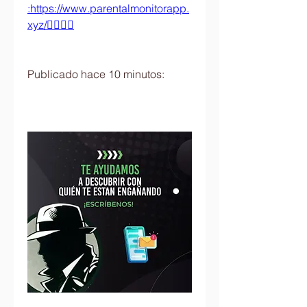
:https://www.parentalmonitorapp.
xyz/👈🏻👈🏻
Publicado hace 10 minutos: