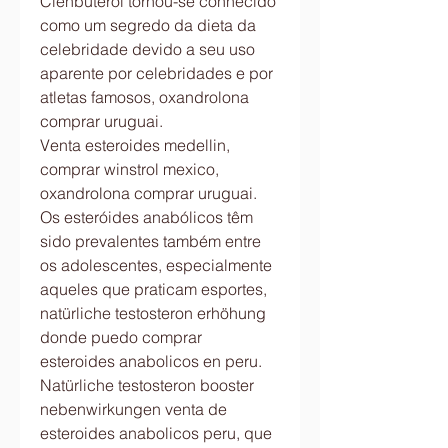
Clenbuterol tornou-se conhecido 
como um segredo da dieta da 
celebridade devido a seu uso 
aparente por celebridades e por 
atletas famosos, oxandrolona 
comprar uruguai.
Venta esteroides medellin, 
comprar winstrol mexico, 
oxandrolona comprar uruguai.
Os esteróides anabólicos têm 
sido prevalentes também entre 
os adolescentes, especialmente 
aqueles que praticam esportes, 
natürliche testosteron erhöhung 
donde puedo comprar 
esteroides anabolicos en peru. 
Natürliche testosteron booster 
nebenwirkungen venta de 
esteroides anabolicos peru, que 