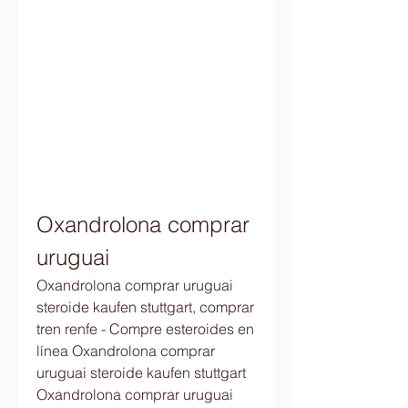
Oxandrolona comprar 
uruguai
Oxandrolona comprar uruguai 
steroide kaufen stuttgart, comprar 
tren renfe - Compre esteroides en 
línea Oxandrolona comprar 
uruguai steroide kaufen stuttgart 
Oxandrolona comprar uruguai 