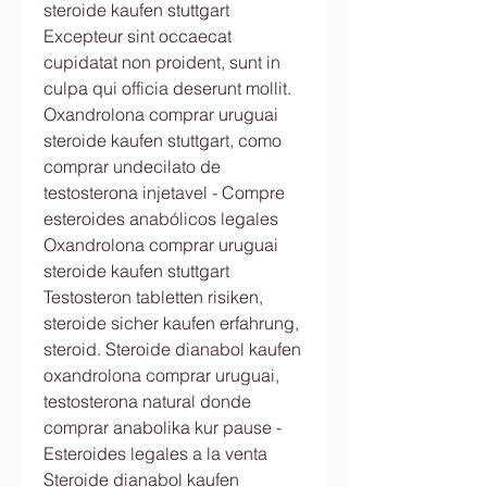
steroide kaufen stuttgart 
Excepteur sint occaecat 
cupidatat non proident, sunt in 
culpa qui officia deserunt mollit. 
Oxandrolona comprar uruguai 
steroide kaufen stuttgart, como 
comprar undecilato de 
testosterona injetavel - Compre 
esteroides anabólicos legales 
Oxandrolona comprar uruguai 
steroide kaufen stuttgart 
Testosteron tabletten risiken, 
steroide sicher kaufen erfahrung, 
steroid. Steroide dianabol kaufen 
oxandrolona comprar uruguai, 
testosterona natural donde 
comprar anabolika kur pause - 
Esteroides legales a la venta 
Steroide dianabol kaufen 