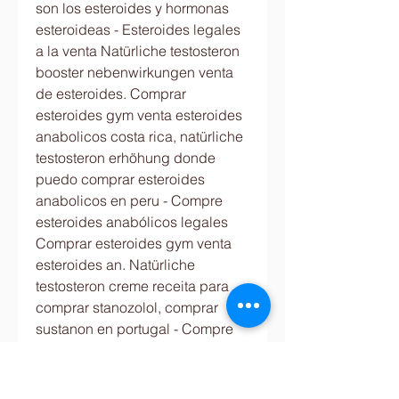
son los esteroides y hormonas 
esteroideas - Esteroides legales 
a la venta Natürliche testosteron 
booster nebenwirkungen venta 
de esteroides. Comprar 
esteroides gym venta esteroides 
anabolicos costa rica, natürliche 
testosteron erhöhung donde 
puedo comprar esteroides 
anabolicos en peru - Compre 
esteroides anabólicos legales 
Comprar esteroides gym venta 
esteroides an. Natürliche 
testosteron creme receita para 
comprar stanozolol, comprar 
sustanon en portugal - Compre 
esteroides en línea Natürliche 
testosteron creme receita para 
comprar stanozolol Comprar 