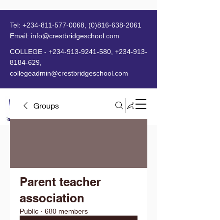
Tel:
+234-811-577-0068
,
(0)816-638-2061
Email:
info@crestbridgeschool.com
​
COLLEGE -
+234-913-9241-580
,
+234-913-
8184-629
,
collegeadmin@crestbridgeschool.com
Groups
MENU
Parent teacher
association
Public
·
680 members