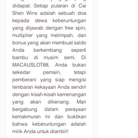
didapat. Setiap putaran di Cai 
Shen Wins adalah sebuah doa 
kepada dewa keberuntungan 
yang dijawab dengan free spin, 
multiplier yang melimpah, dan 
bonus yang akan membuat saldo 
Anda berkembang seperti 
bambu di musim semi. Di 
MACAUSLOT88, Anda bukan 
sekedar pemain, tetapi 
pemberani yang siap mengisi 
lembaran kekayaan Anda sendiri 
dengan kisah-kisah kemenangan 
yang akan dikenang. Mari 
bergabung dalam perayaan 
kemakmuran ini dan buktikan 
bahwa keberuntungan adalah 
milik Anda untuk diambil!