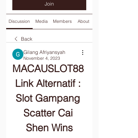
Join
Discussion
Media
Members
About
Back
Gilang Afriyansyah
November 4, 2023
MACAUSLOT88 
Link Alternatif : 
Slot Gampang 
Scatter Cai 
Shen Wins