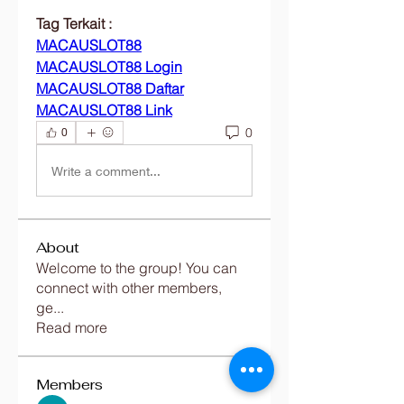
Tag Terkait :
MACAUSLOT88
MACAUSLOT88 Login
MACAUSLOT88 Daftar
MACAUSLOT88 Link
0
0
Write a comment...
About
Welcome to the group! You can
connect with other members,
ge
...
Read more
Members