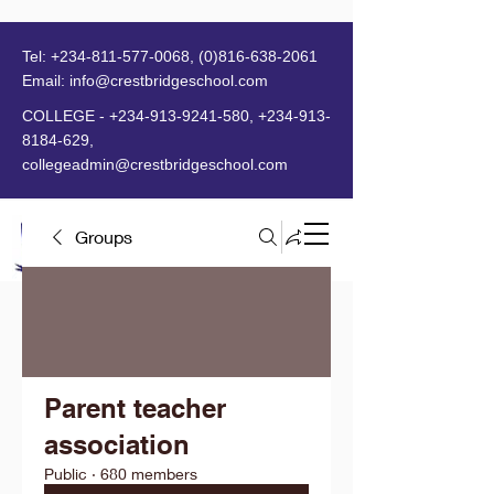
Tel:
+234-811-577-0068
,
(0)816-638-2061
Email:
info@crestbridgeschool.com
​
COLLEGE -
+234-913-9241-580
,
+234-913-
8184-629
,
collegeadmin@crestbridgeschool.com
Groups
MENU
Parent teacher
association
Public
·
680 members