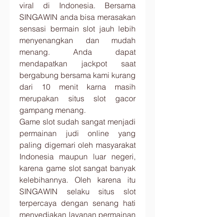
viral di Indonesia. Bersama 
SINGAWIN anda bisa merasakan 
sensasi bermain slot jauh lebih 
menyenangkan dan mudah 
menang. Anda dapat 
mendapatkan jackpot saat 
bergabung bersama kami kurang 
dari 10 menit karna masih 
merupakan situs slot gacor 
gampang menang.
Game slot sudah sangat menjadi 
permainan judi online yang 
paling digemari oleh masyarakat 
Indonesia maupun luar negeri, 
karena game slot sangat banyak 
kelebihannya. Oleh karena itu 
SINGAWIN selaku situs slot 
terpercaya dengan senang hati 
menyediakan layanan permainan 