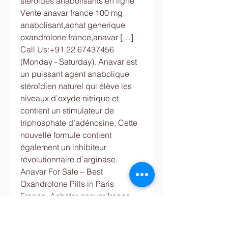
stéroïdes anabolisants en ligne 
Vente anavar france 100 mg 
anabolisant,achat generique 
oxandrolone france,anavar […] 
Call Us:+91 22 67437456 
(Monday - Saturday). Anavar est 
un puissant agent anabolique 
stéroïdien naturel qui élève les 
niveaux d’oxyde nitrique et 
contient un stimulateur de 
triphosphate d’adénosine. Cette 
nouvelle formule contient 
également un inhibiteur 
révolutionnaire d’arginase. 
Anavar For Sale – Best 
Oxandrolone Pills in Paris 
France. Acheter anavar france, 
proteine bio - Acheter des 
stéroïdes en ligne Acheter 