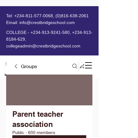
Tel:
+234-811-577-0068
,
(0)816-638-2061
Email:
info@crestbridgeschool.com
​
COLLEGE -
+234-913-9241-580
,
+234-913-
8184-629
,
collegeadmin@crestbridgeschool.com
Groups
MENU
Parent teacher
association
Public
·
680 members