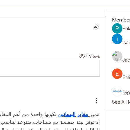
Membe
Pok
isa
4 Views
Ja
Emi
Dig
See All
تتميز
مقابر البساتين