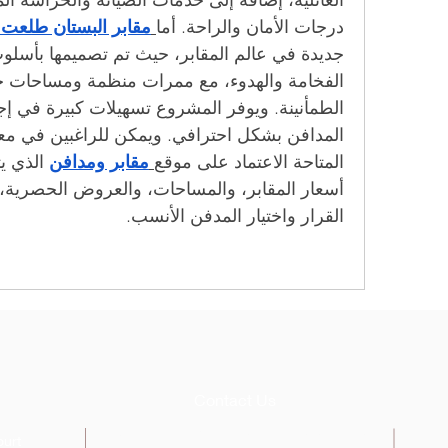
درجات الأمان والراحة. أما
مقابر البستان طلع
المتاحة الاعتماد على موقع
مقابر ومدافن
القرار واختيار المدفن الأنسب.
Contact Us
Tel: +234-811-577-0068, (0)816-638-2061
ourt