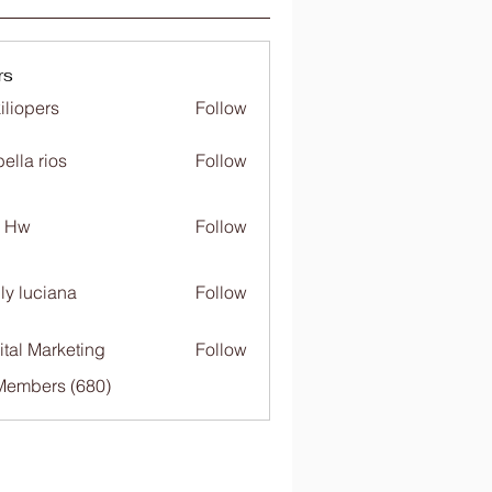
rs
iliopers
Follow
bella rios
Follow
c Hw
Follow
ly luciana
Follow
ital Marketing
Follow
 Members (680)