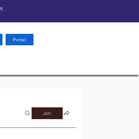
9,
Portal
Join