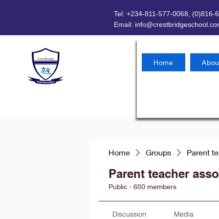
Tel: +234-811-577-0068, (0)816-
Email:
info@crestbridgeschool.c
Home
Abou
Home
Groups
Parent t
Parent teacher asso
Public
·
680 members
Discussion
Media