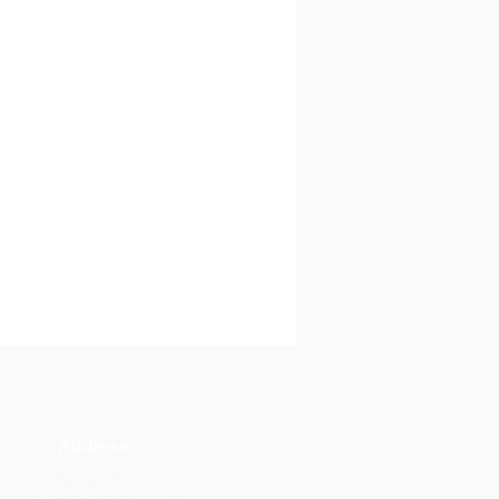
Address
Crestbridge School
15B Mini-Akama Close,