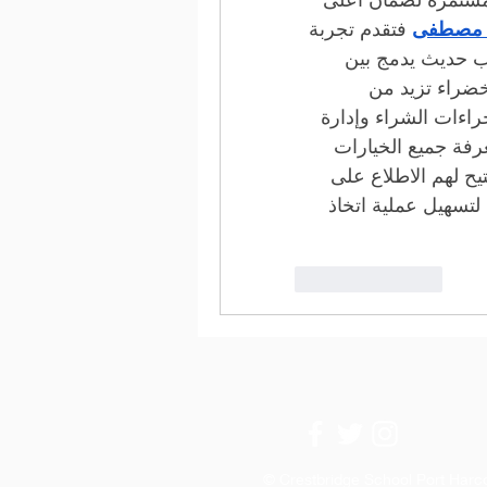
ت مصطفى
 فتقدم تجربة 
جديدة في عالم المقابر، حيث تم تصميمها بأسلوب حديث يدمج بين 
الفخامة والهدوء، مع ممرات منظمة ومساحات خضراء تزيد من 
الطمأنينة. ويوفر المشروع تسهيلات كبيرة في إجراءات الشراء وإدارة 
المدافن بشكل احترافي. ويمكن للراغبين في معرفة جميع الخيارات 
 الذي يتيح لهم الاطلاع على 
أسعار المقابر، والمساحات، والعروض الحصرية، لتسهيل عملية اتخاذ 
Like
Reply
© Crestbridge School Port Harc