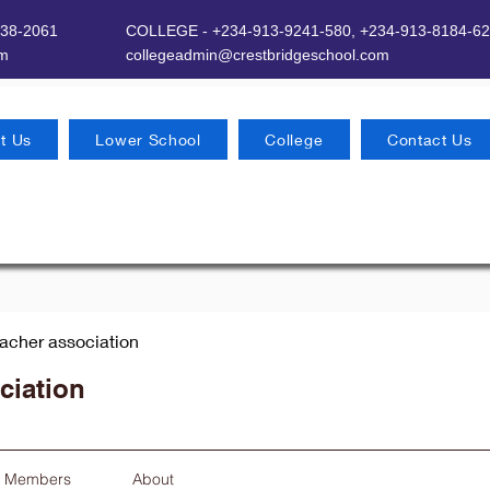
638-2061
COLLEGE - +234-913-9241-580,
+234-913-8184-62
om
​
collegeadmin@crestbridgeschool.com
t Us
Lower School
College
Contact Us
eacher association
ciation
Members
About