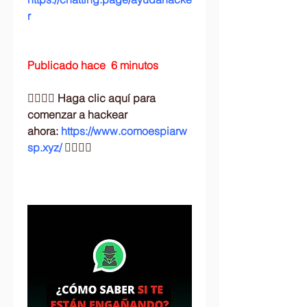
r
Publicado hace  6 minutos 
👉🏻👉🏻 Haga clic aquí para 
comenzar a hackear 
ahora: 
https://www.comoespiarw
sp.xyz/
 👈🏻👈🏻