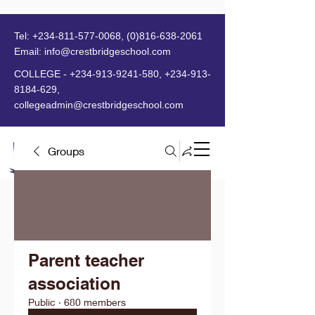
Tel:
+234-811-577-0068
,
(0)816-638-2061
Email:
info@crestbridgeschool.com
​
COLLEGE -
+234-913-9241-580
,
+234-913-
8184-629
,
collegeadmin@crestbridgeschool.com
Groups
MENU
Parent teacher
association
Public
·
680 members