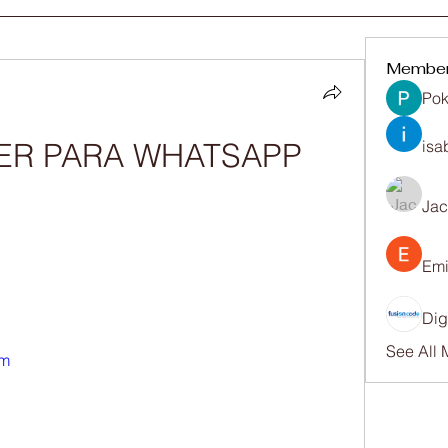
Membe
Pok
isa
Ja
Emi
Dig
See All
om