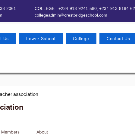
638-2061
COLLEGE - +234-913-9241-580,
+234-913-8184-62
om
​
collegeadmin@crestbridgeschool.com
t Us
Lower School
College
Contact Us
eacher association
ciation
Members
About