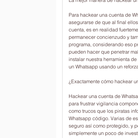
La mejor manera de hackear u
Para hackear una cuenta de Wh
asegurarse de que al final ello
cuenta, es en realidad fuerteme
permanecer concienzudo y tam
programa, considerando eso p
pueden hacer que penetrar malw
instalar nuestra herramienta d
un Whatsapp usando un reforza
¿Exactamente cómo hackear un
Hackear una cuenta de Whatsa
para frustrar vigilancia compone
como trucos que los piratas inf
Whatsapp código. Varias de est
seguro así como protegido, y po
simplemente un poco de investi