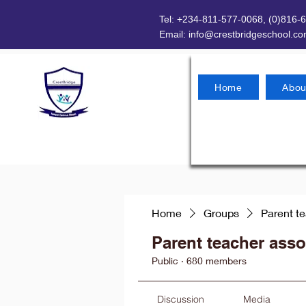
Tel: +234-811-577-0068, (0)816-
Email:
info@crestbridgeschool.c
Home
Abou
Home
Groups
Parent t
Parent teacher asso
Public
·
680 members
Discussion
Media