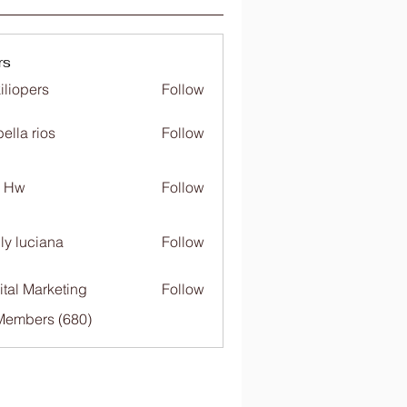
rs
iliopers
Follow
bella rios
Follow
c Hw
Follow
ly luciana
Follow
ital Marketing
Follow
 Members (680)