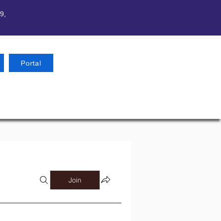
9,
Portal
Join