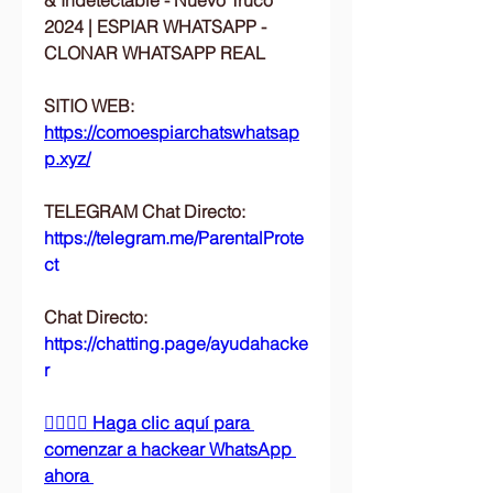
& Indetectable - Nuevo Truco 
2024 | ESPIAR WHATSAPP - 
CLONAR WHATSAPP REAL
SITIO WEB: 
https://comoespiarchatswhatsap
p.xyz/
TELEGRAM Chat Directo:
https://telegram.me/ParentalProte
ct 
Chat Directo:
https://chatting.page/ayudahacke
r
👉🏻👉🏻 Haga clic aquí para 
comenzar a hackear WhatsApp 
ahora 