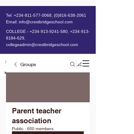
Tel:
+234-811-577-0068
,
(0)816-638-2061
Email:
info@crestbridgeschool.com
​
COLLEGE -
+234-913-9241-580
,
+234-913-
8184-629
,
collegeadmin@crestbridgeschool.com
Groups
MENU
Parent teacher
association
Public
·
680 members