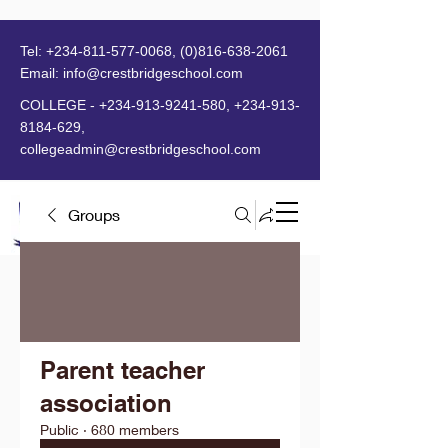
Tel:
+234-811-577-0068
,
(0)816-638-2061
Email:
info@crestbridgeschool.com
​
COLLEGE -
+234-913-9241-580
,
+234-913-
8184-629
,
collegeadmin@crestbridgeschool.com
Groups
MENU
Parent teacher
association
Public
·
680 members