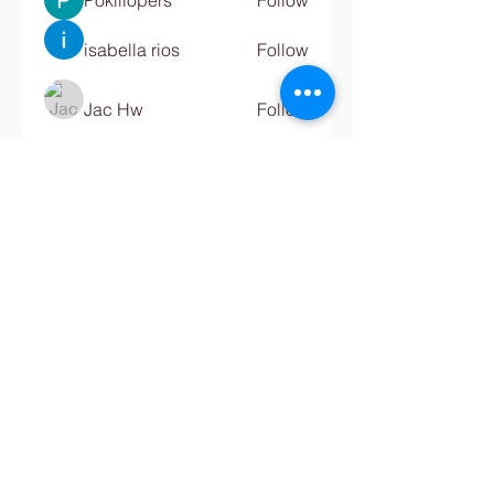
Pokiliopers
Follow
isabella rios
Follow
Jac Hw
Follow
Emily luciana
Follow
Digital Marketing
Follow
See All Members (680)
Contact Us
Tel:
+234-811-577-0068
,
(0)816-638-2061
Email:
info@crestbridgeschool.com
​
COLLEGE -
+234-913-9241-580
,