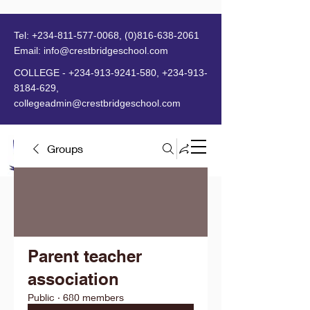
Tel:
+234-811-577-0068
,
(0)816-638-2061
Email:
info@crestbridgeschool.com
​
COLLEGE -
+234-913-9241-580
,
+234-913-
8184-629
,
collegeadmin@crestbridgeschool.com
Groups
MENU
Parent teacher
association
Public
·
680 members