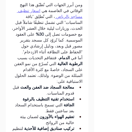
ومن أبرز الجهات التي تُطبّق هذا النهج 
الوقائي في العاصمة هي 
اسعار تنظيف 
مساجد بالرياض 
، التي تُطلِق "باقة 
المناسبات" التي تشمل تنظيفًا شاملاً قبل 
الحدث، وزيارات ليلية خلال العشر الأواخر، 
مع خصومات تصل إلى 
30%
 على العقود 
الموسمية. كما تُزوّد كل مسجد بتقرير 
مصور قبل وبعد، ودليل إرشادي حول 
"الحفاظ على النظافة أثناء الازدحام".
أما في 
الدمام
، فتتفاقم التحديات بسبب 
الرطوبة العالية
 التي تُسرّع من نمو العفن 
على السجاد، خاصةً مع كثرة الأقدام 
المبللة من الوضوء. ولذلك، تعتمد الحلول 
الاستباقية على:
معالجة السجاد ضد العفن والعث
 قبل 
قدوم المناسبات.
استخدام تقنية التنظيف بالرغوة 
الجافة
 التي تسمح باستخدام السجاد 
بعد ساعتين فقط.
تعقيم الهواء بالأوزون
 لضمان بيئة 
خالية من الروائح.
تركيب صناديق إضافية للأحذية
 لتنظيم 