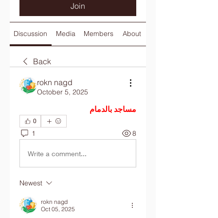
Join
Discussion
Media
Members
About
Back
rokn nagd
October 5, 2025
مساجد بالدمام
0
1
8
Write a comment...
Newest
rokn nagd
Oct 05, 2025