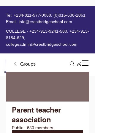
Tel:
+234-811-577-0068
,
(0)816-638-2061
Email:
info@crestbridgeschool.com
​
COLLEGE -
+234-913-9241-580
,
+234-913-
8184-629
,
collegeadmin@crestbridgeschool.com
Groups
MENU
Parent teacher
association
Public
·
680 members