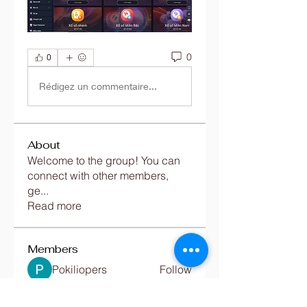
0
0
Rédigez un commentaire...
About
Welcome to the group! You can
connect with other members,
ge
...
Read more
Members
Pokiliopers
Follow
isabella rios
Follow