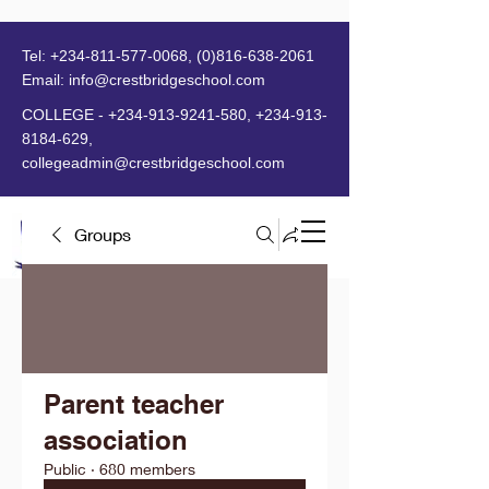
Tel:
+234-811-577-0068
,
(0)816-638-2061
Email:
info@crestbridgeschool.com
​
COLLEGE -
+234-913-9241-580
,
+234-913-
8184-629
,
collegeadmin@crestbridgeschool.com
Groups
MENU
Parent teacher
association
Public
·
680 members