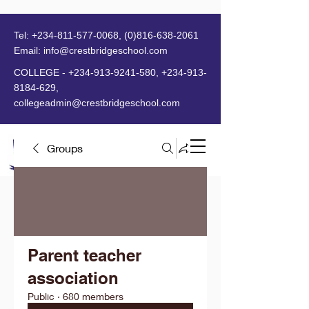
Tel:
+234-811-577-0068
,
(0)816-638-2061
Email:
info@crestbridgeschool.com
​
COLLEGE -
+234-913-9241-580
,
+234-913-
8184-629
,
collegeadmin@crestbridgeschool.com
Groups
MENU
Parent teacher
association
Public
·
680 members