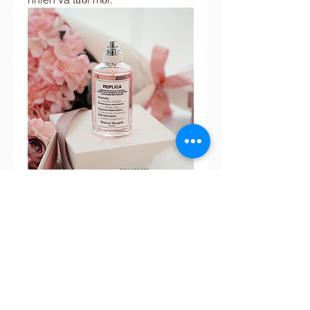
Bộ sưu tập Replica của Maison 
Martin Margiela thực sự là một kiệt 
tác nghệ thuật trong thế giới 
nuoc 
hoa chinh hang
. Với sự chân thực 
trong từng mùi hương, thiết kế tinh 
tế và tính linh hoạt cao, Replica 
đã chinh phục được lòng tin và 
tình cảm của nhiều người dùng. 