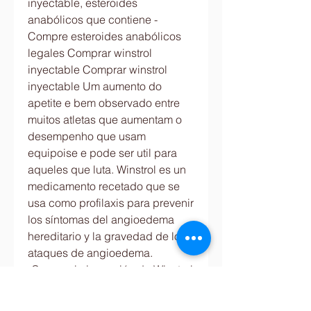
inyectable, esteroides 
anabólicos que contiene - 
Compre esteroides anabólicos 
legales Comprar winstrol 
inyectable Comprar winstrol 
inyectable Um aumento do 
apetite e bem observado entre 
muitos atletas que aumentam o 
desempenho que usam 
equipoise e pode ser util para 
aqueles que luta. Winstrol es un 
medicamento recetado que se 
usa como profilaxis para prevenir 
los síntomas del angioedema 
hereditario y la gravedad de los 
ataques de angioedema. 
¡Compre la inyección de Winstrol 
a un precio bajo! Attain 
shredded muscles or use it for 