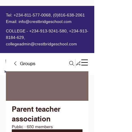
Tel:
+234-811-577-0068
,
(0)816-638-2061
Email:
info@crestbridgeschool.com
​
COLLEGE -
+234-913-9241-580
,
+234-913-
8184-629
,
collegeadmin@crestbridgeschool.com
Groups
MENU
Parent teacher
association
Public
·
680 members