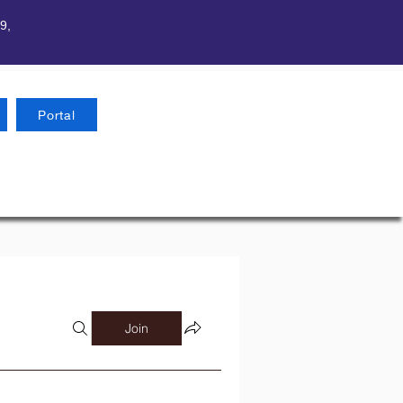
9,
Portal
Join