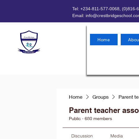
Tel: +234-811-577-0068, (0)816-
Email:
info@crestbridgeschool.c
Home
Abou
Home
Groups
Parent t
Parent teacher asso
Public
·
680 members
Discussion
Media