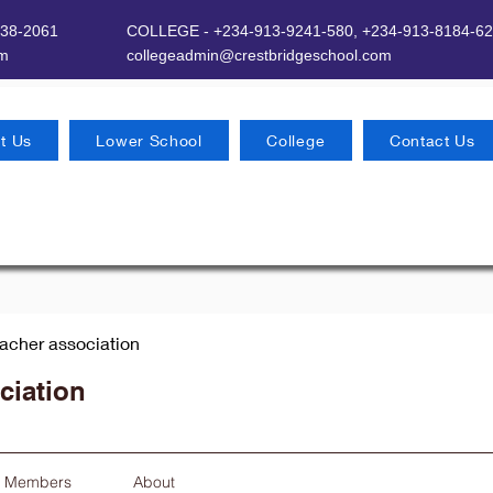
638-2061
COLLEGE - +234-913-9241-580,
+234-913-8184-62
om
​
collegeadmin@crestbridgeschool.com
t Us
Lower School
College
Contact Us
eacher association
ciation
Members
About