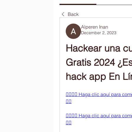
Back
Alperen Inan
December 2, 2023
Hackear una cu
Gratis 2024 ¿Es
hack app En Lí
👉🏻👉🏻 Haga clic aquí para com
👈🏻
👉🏻👉🏻 Haga clic aquí para com
👈🏻