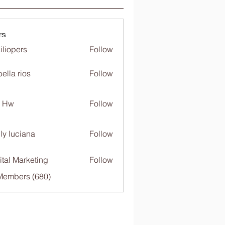
rs
iliopers
Follow
bella rios
Follow
c Hw
Follow
ly luciana
Follow
ital Marketing
Follow
 Members (680)