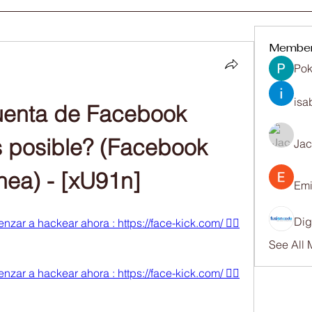
Membe
Pok
isa
enta de Facebook 
 posible? (Facebook 
Ja
nea) - [xU91n]
Emi
Dig
enzar a hackear ahora : https://face-kick.com/ 👈🏻
See All
enzar a hackear ahora : https://face-kick.com/ 👈🏻