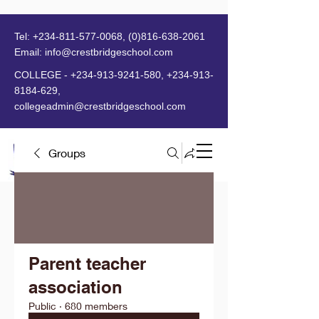
Tel:
+234-811-577-0068
,
(0)816-638-2061
Email:
info@crestbridgeschool.com
​
COLLEGE -
+234-913-9241-580
,
+234-913-
8184-629
,
collegeadmin@crestbridgeschool.com
Groups
MENU
Parent teacher
association
Public
·
680 members